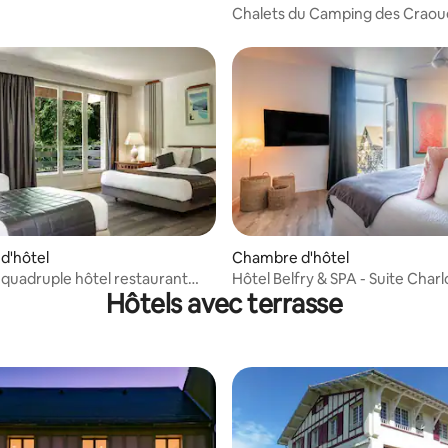
Chalets du Camping des Craou
d'hôtel
Chambre d'hôtel
r la base de 29 commentaires : 4,72 sur 5
uadruple hôtel restaurant
Hôtel Belfry & SPA - Suite Charl
Hôtels avec terrasse
Jacuzzi