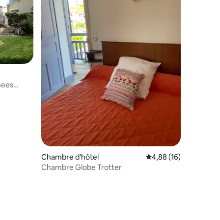
nees
Chambre d'hôtel
Évaluation moyenne su
4,88 (16)
Chambre Globe Trotter