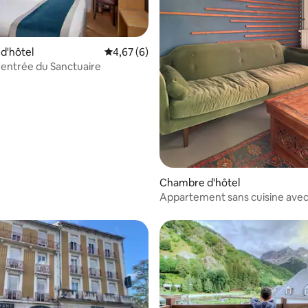
 la base de 145 commentaires : 4,67 sur 5
d'hôtel
Évaluation moyenne sur la base de 6 comme
4,67 (6)
l'entrée du Sanctuaire
Chambre d'hôtel
Appartement sans cuisine avec
couchages