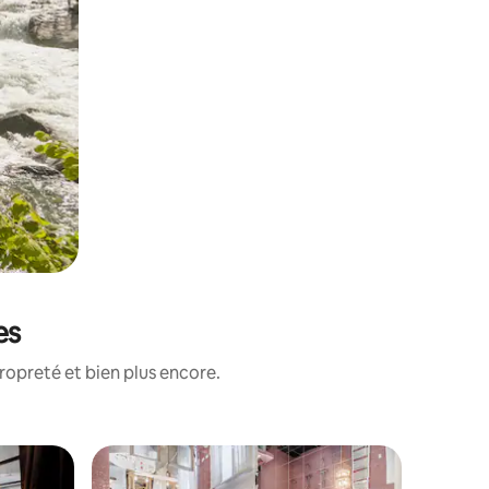
es
ropreté et bien plus encore.
Chambre 