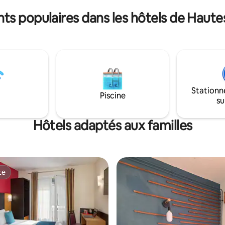
24h/24
s populaires dans les hôtels de Haut
e Parc national des
a
les aventuriers !
Stationn
Piscine
su
Hôtels adaptés aux familles
te
te