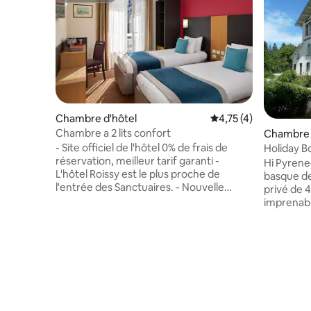
Chambre d'hôtel
Évaluation moyenne s
4,75 (4)
Chambre a 2 lits confort
Chambre 
- Site officiel de l'hôtel 0% de frais de
Holiday B
réservation, meilleur tarif garanti -
(entier 4
Hi Pyrene
L'hôtel Roissy est le plus proche de
basque de
l'entrée des Sanctuaires. - Nouvelle
privé de
literie haut de gamme - Wifi gratuit dans
imprenabl
tout l'hotel. - Parking Nouvelle literie
enneigées
haute qualité en 2 métres de long (100%
neige). Si
latex) 2 lits individuels Nouvelle
sombre d
décoration Superficie 18 m2
émerveille
Climatisation réversible Salle de bain
exempte d
avec WC Sèche cheveux Insonorisée et
moins de 
double vitrage Télévision LCD satellite
trouverez : Aéroport internatio
avec la TNT et 40 chaines internationales
Tarbes-Lourdes