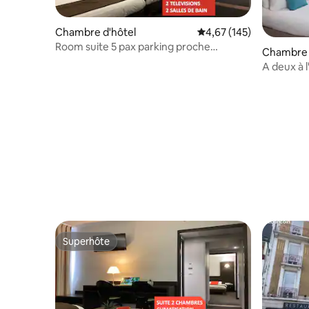
Chambre d'hôtel
Évaluation moyenne sur
4,67 (145)
Room suite 5 pax parking proche
Chambre 
sanctuaire
A deux à 
Superhôte
Superhôte