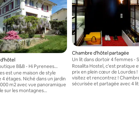
ur la base de 4 commentaires : 4,75 sur 5
Chambre d'hôtel partagée
Un lit dans dortoir 4 femmes - S
d'hôtel
bains
Rosalita Hostel, c'est pratique e
outique B&B - Hi Pyrenees
prix en plein cœur de Lourdes 
000m2)
es est une maison de style
visitez et rencontrez ! Chambr
 4 étages. Niché dans un jardin
sécurisée et partagée avec 4 lit
 4000 m2 avec vue panoramique
individuels superposés pour fem
e sur les montagnes
1er étage sans ascenseur. Lit ne
 (8 mois par an avec de la
rideaux occultants, casier à clé, prise
tué dans la seule réserve de ciel
USB/électriques, liseuse. Salle 
e France, vous pouvez vous
partagée (douche ou baignoire)
r devant la Voie lactée
sèche-cheveux. Kit (oreiller, dr
e pollution lumineuse. À
couette) déposé sur le lit. Mén
30 minutes en voiture, vous
quotidien. Mineurs non accepté
nal de
Serviettes à louer. Accueil et s
-Pyrénées Ville sainte de