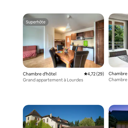
Superhôte
Superhôte
Chambre 
Chambre d'hôtel
Évaluation moyenne su
4,72 (29)
Chambre q
Grand appartement à Lourdes
piscine