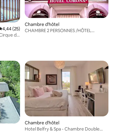
Chambre d'hôtel
ntaires : 4,29 sur 5
Évaluation moyenne sur la base de 25 commentaires : 4,44 sur 5
4,44 (25)
CHAMBRE 2 PERSONNES /HÔTEL
 Cirque de
CORONA/BAR RESTAURENT
Chambre d'hôtel
Hotel Belfry & Spa - Chambre Double