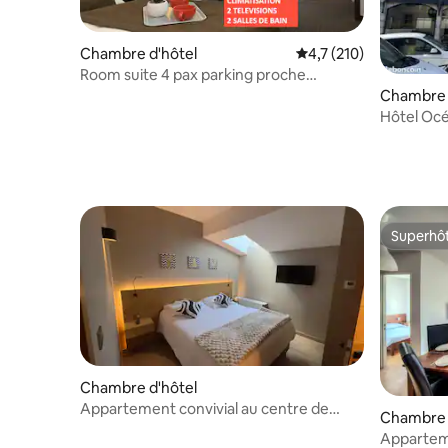
Chambre d'hôtel
Évaluation moyenne su
4,7 (210)
Room suite 4 pax parking proche
sanctuaire
Chambre 
Hôtel Oc
Superhô
Superhô
Chambre d'hôtel
Appartement convivial au centre de
Chambre 
Luchon avec spa
Appartem