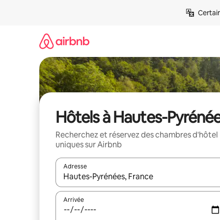
Aller
Certai
directement
au
contenu
Hôtels à Hautes-Pyréné
Recherchez et réservez des chambres d'hôtel
uniques sur Airbnb
Adresse
Lorsque les résultats s'affichent, utilisez les flèc
Arrivée