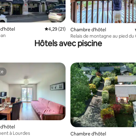
r la base de 210 commentaires : 4,7 sur 5
d'hôtel
Évaluation moyenne sur la base de 21 comme
4,29 (21)
Chambre d'hôtel
éan
Relais de montagne au pied du
Hôtels avec piscine
Gavarnie
te
te
d'hôtel
ent à Lourdes
Chambre d'hôtel