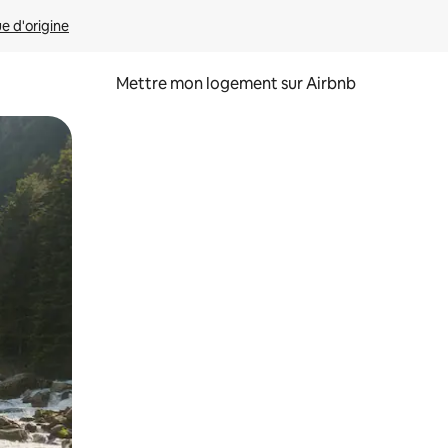
ue d'origine
Mettre mon logement sur Airbnb
sant glisser.