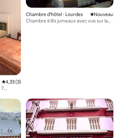
Chambre d'hôtel ⋅ Lourdes
Nouvel hébergement
Nouveau
Chambre à lits jumeaux avec vue sur la
ntaires : 4,67 sur 5
montagne près de la Gave
Évaluation moyenne sur la base de 3 commentaires : 4,33 sur 5
4,33 (3)
 7