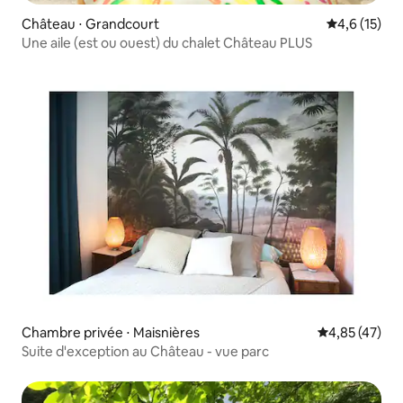
Château ⋅ Grandcourt
Évaluation m
4,6 (15)
Une aile (est ou ouest) du chalet Château PLUS
Chambre privée ⋅ Maisnières
Évaluation mo
4,85 (47)
Suite d'exception au Château - vue parc