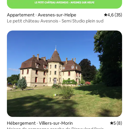
Appartement ⋅ Avesnes-sur-Helpe
Évaluation m
4,6 (35)
Le petit château Avesnois - Semi Studio plein sud
Hébergement ⋅ Villiers-sur-Morin
Évaluatio
5 (8)