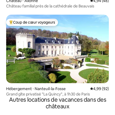
Château ⋅ Allonne
Évaluation mo
4,94 (48)
Château familial près de la cathédrale de Beauvais
Coup de cœur voyageurs
Coups de cœur voyageurs les plus appréciés
Hébergement ⋅ Nanteuil-la-Fosse
Évaluation mo
4,99 (92)
Grand gîte privatisé "La Quincy", à 1h30 de Paris
Autres locations de vacances dans des
châteaux