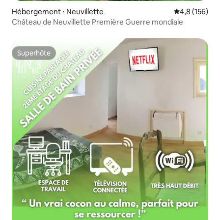
Hébergement ⋅ Neuvillette
Évaluation mo
4,8 (156)
Château de Neuvillette Première Guerre mondiale
Superhôte
Superhôte