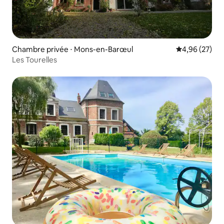
Chambre privée ⋅ Mons-en-Barœul
Évaluation mo
4,96 (27)
Les Tourelles