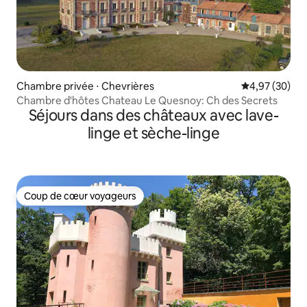
Chambre privée ⋅ Chevrières
Évaluation mo
4,97 (30)
Chambre d'hôtes Chateau Le Quesnoy: Ch des Secrets
Séjours dans des châteaux avec lave-
linge et sèche-linge
Coup de cœur voyageurs
Coup de cœur voyageurs