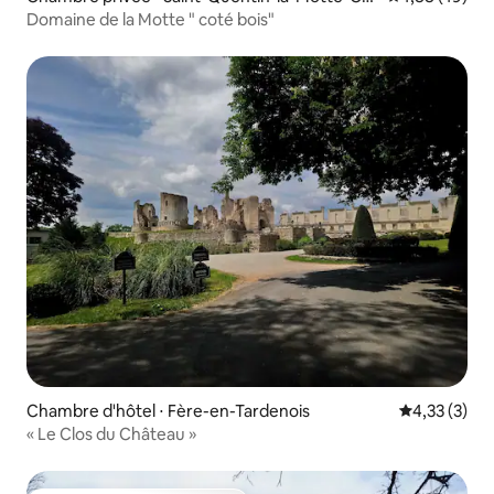
ix-au-Bailly
Domaine de la Motte " coté bois"
Chambre d'hôtel ⋅ Fère-en-Tardenois
Évaluation m
4,33 (3)
« Le Clos du Château »