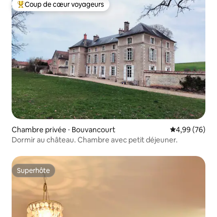
Coup de cœur voyageurs
Coups de cœur voyageurs les plus appréciés
Chambre privée ⋅ Bouvancourt
Évaluation mo
4,99 (76)
Dormir au château. Chambre avec petit déjeuner.
Superhôte
Superhôte