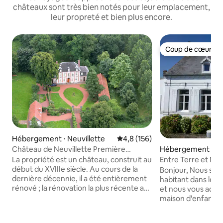
châteaux sont très bien notés pour leur emplacement,
leur propreté et bien plus encore.
Coup de cœur vo
Coup de cœur vo
Hébergement ⋅ Neuvillette
Évaluation moyenne sur la base
4,8 (156)
Château de Neuvillette Première
Hébergement ⋅ Bo
Guerre mondiale
La propriété est un château, construit au
Entre Terre et Mer
début du XVIIIe siècle. Au cours de la
Bonjour, Nous som
dernière décennie, il a été entièrement
habitant dans le vi
rénové ; la rénovation la plus récente a
et nous vous accueillons au sein de notre
eu lieu à l'été 2017 : nouvelle moquette
maison d'enfance.
dans les chambres et les couloirs aux 1er
accueillir de 2 à 8
et 2e étages. Le château est très
profiterez d'un en