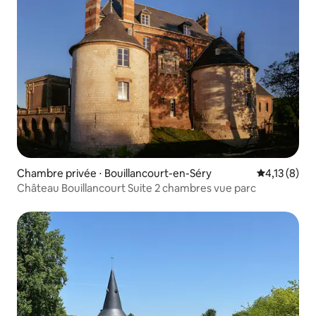
Chambre privée ⋅ Bouillancourt-en-Séry
Évaluation m
4,13 (8)
Château Bouillancourt Suite 2 chambres vue parc