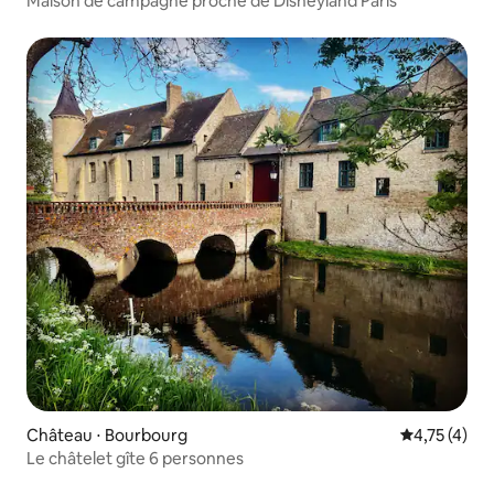
Maison de campagne proche de Disneyland Paris
Château ⋅ Bourbourg
Évaluation m
4,75 (4)
Le châtelet gîte 6 personnes