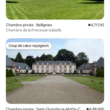
Chambre privée ⋅ Bellignies
Évaluation m
4,71 (14)
Chambre de la Princesse Isabelle
Coup de cœur voyageurs
Coup de cœur voyageurs
Chambre privée ⋅ Saint-Quentin-la-Motte-Cro
Évaluation mo
4,88 (49)