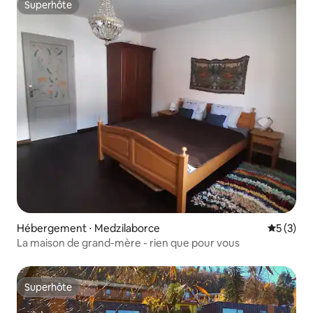
Superhôte
Superhôte
Hébergement ⋅ Medzilaborce
Évaluatio
5 (3)
La maison de grand-mère - rien que pour vous
Superhôte
Superhôte