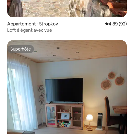
Appartement ⋅ Stropkov
Évaluation mo
4,89 (92)
Loft élégant avec vue
Superhôte
Superhôte