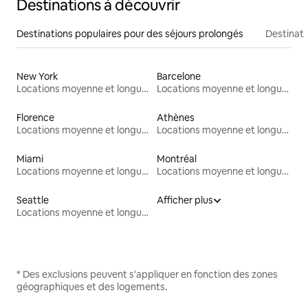
Destinations à découvrir
Destinations populaires pour des séjours prolongés
Destinati
New York
Barcelone
Locations moyenne et longue durée
Locations moyenne et longue durée
Florence
Athènes
Locations moyenne et longue durée
Locations moyenne et longue durée
Miami
Montréal
Locations moyenne et longue durée
Locations moyenne et longue durée
Seattle
Afficher plus
Locations moyenne et longue durée
* Des exclusions peuvent s'appliquer en fonction des zones
géographiques et des logements.