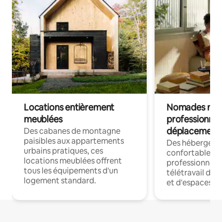
Locations entièrement
Nomades num
meublées
professionnel
déplacement
Des cabanes de montagne
paisibles aux appartements
Des hébergem
urbains pratiques, ces
confortables p
locations meublées offrent
professionnels
tous les équipements d'un
télétravail dis
logement standard.
et d'espaces de