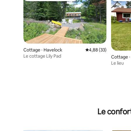
Cottage ⋅ Havelock
Évaluation moyenne sur
4,88 (33)
Le cottage Lily Pad
Cottage ⋅
Le lieu
Le confor