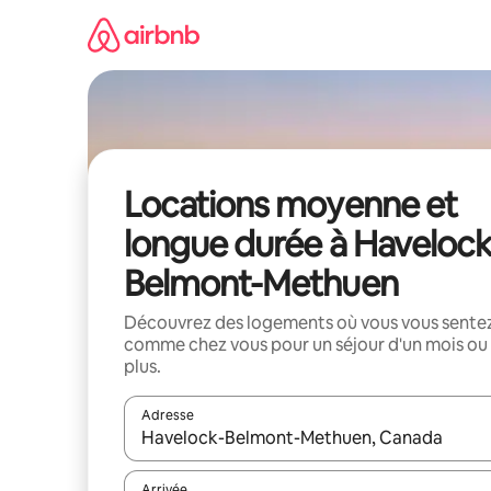
Aller
directement
au
contenu
Locations moyenne et
longue durée à Havelock
Belmont-Methuen
Découvrez des logements où vous vous sente
comme chez vous pour un séjour d'un mois ou
plus.
Adresse
Lorsque les résultats s'affichent, utilisez les flèc
Arrivée