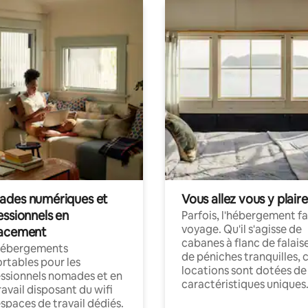
des numériques et
Vous allez vous y plaire
essionnels en
Parfois, l'hébergement fai
voyage. Qu'il s'agisse de
acement
cabanes à flanc de falais
hébergements
de péniches tranquilles, 
rtables pour les
locations sont dotées de
ssionnels nomades et en
caractéristiques uniques
ravail disposant du wifi
espaces de travail dédiés.