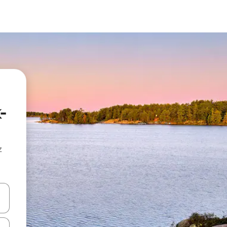
-
z
hes vers le haut et vers le bas pour les parcourir ou en appuyant et en fai