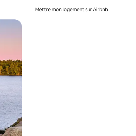
Mettre mon logement sur Airbnb
sant glisser.