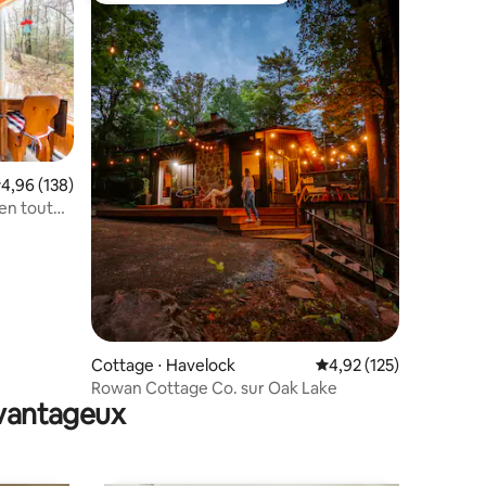
valuation moyenne sur la base de 138 commentaires : 4,96 sur 5
4,96 (138)
 en toutes
ntaires : 4,85 sur 5
Cottage ⋅ Havelock
Évaluation moyenne sur
4,92 (125)
Rowan Cottage Co. sur Oak Lake
avantageux