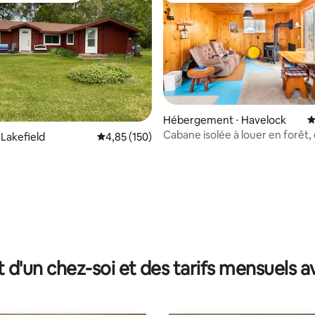
 la base de 33 commentaires : 4,88 sur 5
Hébergement ⋅ Havelock
É
Cabane isolée à louer en forêt,
 Lakefield
Évaluation moyenne sur la base de 150 comme
4,85 (150)
saisons
t d'un chez-soi et des tarifs mensuels 