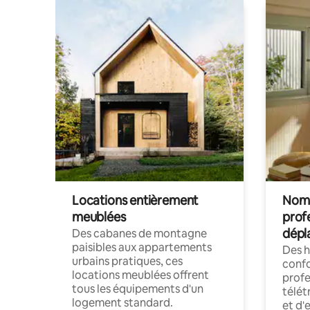
Locations entièrement
Noma
meublées
prof
dépl
Des cabanes de montagne
paisibles aux appartements
Des 
urbains pratiques, ces
confo
locations meublées offrent
profe
tous les équipements d'un
télét
logement standard.
et d'