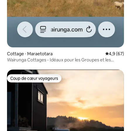
Cottage ⋅ Maraetotara
Évaluation m
4,9 (67)
Wairunga Cottages - Idéaux pour les Groupes et les
Fêtes !
Coup de cœur voyageurs
Coup de cœur voyageurs