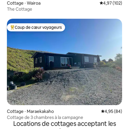
Cottage ⋅ Wairoa
Évaluation moy
4,97 (102)
The Cottage
Coup de cœur voyageurs
Coups de cœur voyageurs les plus appréciés
Cottage ⋅ Maraekakaho
Évaluation mo
4,95 (84)
Cottage de 3 chambres à la campagne
Locations de cottages acceptant les