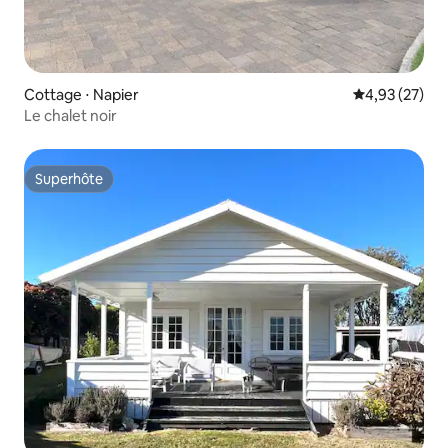
Cottage ⋅ Napier
Évaluation mo
4,93 (27)
Le chalet noir
Superhôte
Superhôte