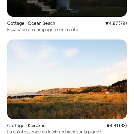
Cottage ⋅ Ocean Beach
Évaluation mo
4,87 (79)
Escapade en campagne sur la côte
Cottage ⋅ Kairakau
Évaluation mo
4,91 (33)
La quintessence du kiwi : un bach sur la plage !