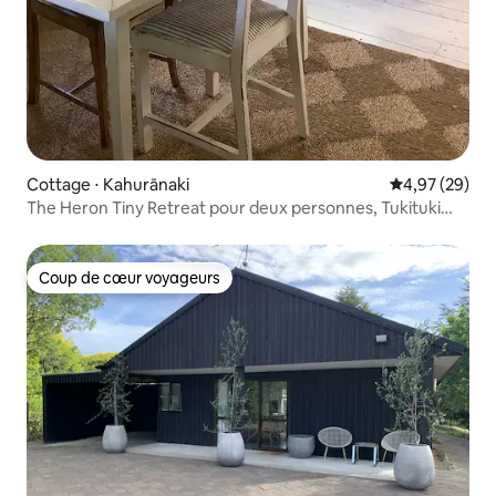
Cottage ⋅ Kahurānaki
Évaluation mo
4,97 (29)
The Heron Tiny Retreat pour deux personnes, Tukituki
River
Coup de cœur voyageurs
Coup de cœur voyageurs