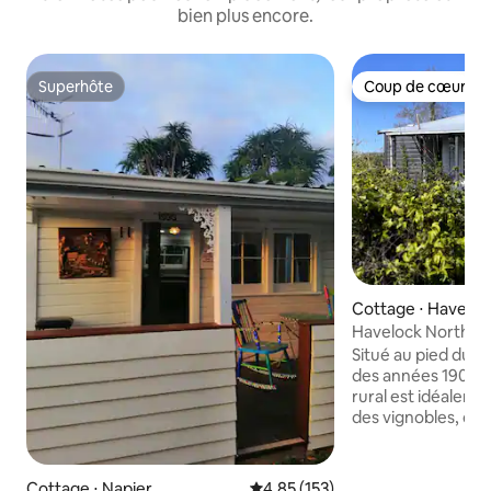
bien plus encore.
Superhôte
Coup de cœur vo
Superhôte
Coup de cœur vo
Cottage ⋅ Haveloc
Havelock North Co
biologique.
Situé au pied du p
des années 1900 r
rural est idéaleme
des vignobles, des
promenades/pistes
du quartier d'affa
Les environs de la
Cottage ⋅ Napier
Évaluation moyenne sur la base 
4,85 (153)