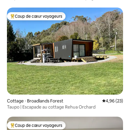
Coup de cœur voyageurs
Coups de cœur voyageurs les plus appréciés
Cottage ⋅ Broadlands Forest
Évaluation mo
4,96 (23)
Taupo | Escapade au cottage Rehua Orchard
Coup de cœur voyageurs
Coups de cœur voyageurs les plus appréciés