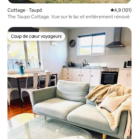
Cottage ⋅ Taupō
Évaluation mo
4,9 (101)
The Taupo Cottage. Vue sur le lac et entièrement rénové
Coup de cœur voyageurs
Coup de cœur voyageurs