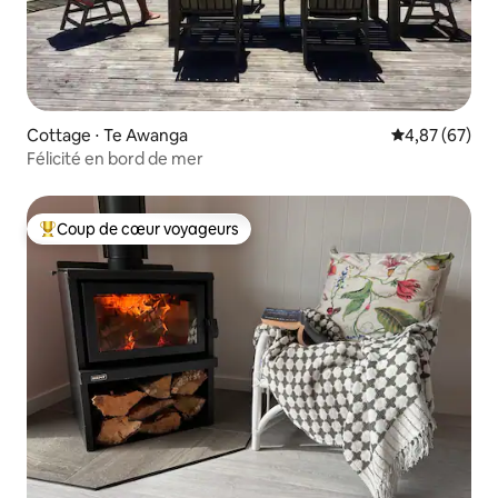
Cottage ⋅ Te Awanga
Évaluation mo
4,87 (67)
Félicité en bord de mer
Coup de cœur voyageurs
Coups de cœur voyageurs les plus appréciés