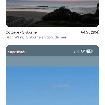
Cottage ⋅ Gisborne
Évaluation moy
4,95 (204)
Bach Wainui Gisborne en bord de mer
Superhôte
Superhôte