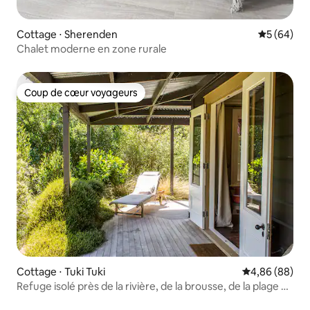
Cottage ⋅ Sherenden
Évaluation
5 (64)
Chalet moderne en zone rurale
Coup de cœur voyageurs
Coup de cœur voyageurs
Cottage ⋅ Tuki Tuki
Évaluation mo
4,86 (88)
Refuge isolé près de la rivière, de la brousse, de la plage et
de Havelock