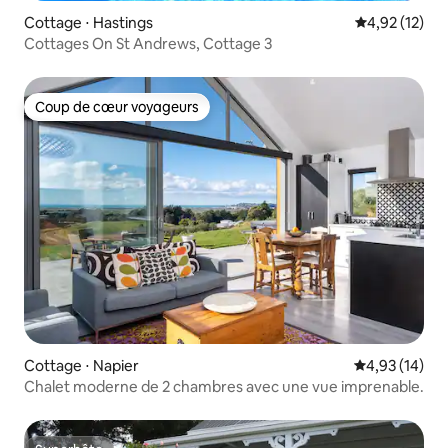
Cottage ⋅ Hastings
Évaluation mo
4,92 (12)
Cottages On St Andrews, Cottage 3
Coup de cœur voyageurs
Coup de cœur voyageurs
Cottage ⋅ Napier
Évaluation mo
4,93 (14)
Chalet moderne de 2 chambres avec une vue imprenable.