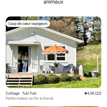
animaux
Coup de cœur voyageurs
Coup de cœur voyageurs
Cottage ⋅ Tuki Tuki
Évaluation mo
4,95 (22)
Petite maison au fer à cheval