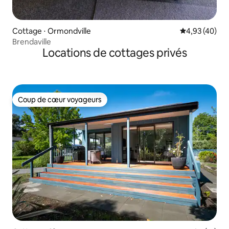
Cottage ⋅ Ormondville
Évaluation mo
4,93 (40)
Brendaville
Locations de cottages privés
Coup de cœur voyageurs
Coup de cœur voyageurs