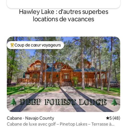
Hawley Lake : d'autres superbes
locations de vacances
Coup de cœur voyageurs
Coups de cœur voyageurs les plus appréciés
Cabane ⋅ Navajo County
Évaluation
5 (48)
Cabane de luxe avec golf – Pinetop Lakes – Terrasse à