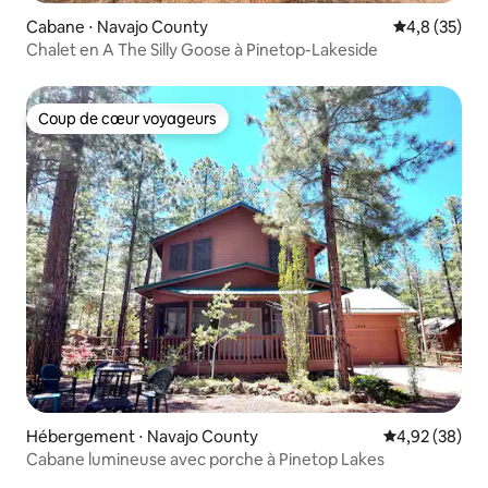
Cabane ⋅ Navajo County
Évaluation m
4,8 (35)
Chalet en A The Silly Goose à Pinetop-Lakeside
Coup de cœur voyageurs
Coup de cœur voyageurs
Hébergement ⋅ Navajo County
Évaluation mo
4,92 (38)
Cabane lumineuse avec porche à Pinetop Lakes