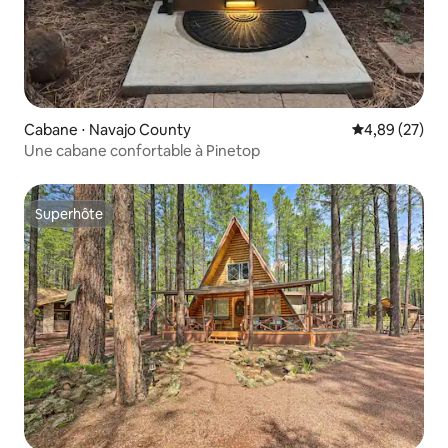
Cabane ⋅ Navajo County
Évaluation mo
4,89 (27)
Une cabane confortable à Pinetop
Superhôte
Superhôte