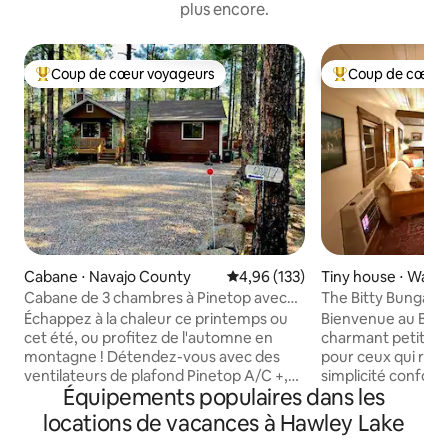
plus encore.
Coup de cœur voyageurs
Coup de cœur 
Coups de cœur voyageurs les plus appréciés
Coups de cœur vo
Cabane ⋅ Navajo County
Évaluation moyenne sur la base 
4,96 (133)
Tiny house ⋅ Wag
Cabane de 3 chambres à Pinetop avec
The Bitty Bungalow
cheminée confortable
Parfait.
Échappez à la chaleur ce printemps ou
Bienvenue au Bitt
cet été, ou profitez de l'automne en
charmant petit stud
montagne ! Détendez-vous avec des
pour ceux qui rec
ventilateurs de plafond Pinetop A/C +,
simplicité confort
Équipements populaires dans les
ou réchauffez-vous près de la cheminée
confort d'un chez-s
les matins et les soirs froids. Travailler à
mini cuisine bien f
locations de vacances à Hawley Lake
distance ? Profitez d'une connexion Wi-
bain redessinée de