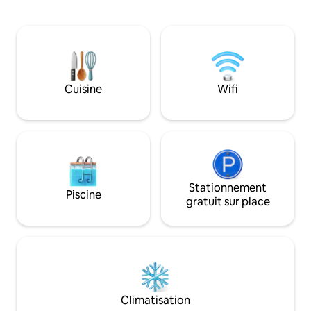
Fi puissante et d'un bureau dédié avec
linge et d'un sèch
deux moniteurs (il suffit d'apporter vos
roulettes antique
câbles de connexion). Vous préférez les
les peintures à l'h
soirées cinéma plutôt que le streaming ?
grand-père complè
Nous disposons d'une télévision avec un
de la maison. Idé
lecteur DVD et d'une grande sélection
en solo ou en coup
de films classiques adaptés aux familles.
peut accueillir jus
Cuisine
Wifi
Arrivée autonome facile avec un
permettant aux fa
digicode intelligent : bienvenue dans
de profiter d'une
notre cabane dans les pins !
les pins.
Stationnement
Piscine
gratuit sur place
Climatisation