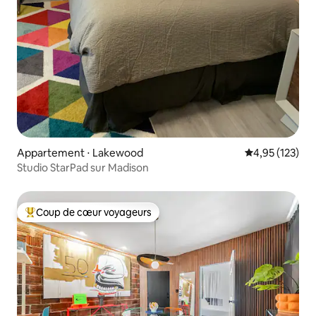
Appartement ⋅ Lakewood
Évaluation moy
4,95 (123)
Studio StarPad sur Madison
Coup de cœur voyageurs
Coups de cœur voyageurs les plus appréciés