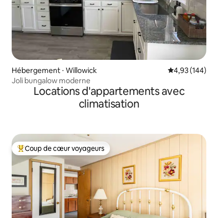
Hébergement ⋅ Willowick
Évaluation moy
4,93 (144)
Joli bungalow moderne
Locations d'appartements avec
climatisation
Coup de cœur voyageurs
Coups de cœur voyageurs les plus appréciés