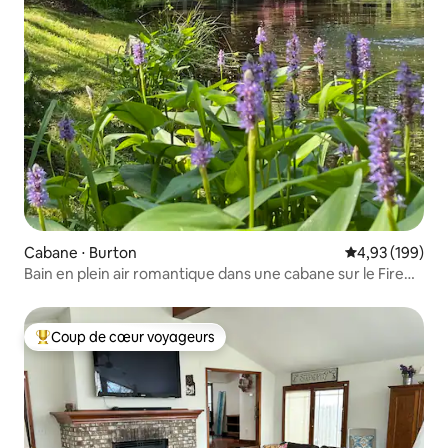
Cabane ⋅ Burton
Évaluation moy
4,93 (199)
Bain en plein air romantique dans une cabane sur le Fire
Trail de Ma & Pa
Coup de cœur voyageurs
Coups de cœur voyageurs les plus appréciés