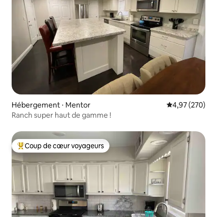
Hébergement ⋅ Mentor
Évaluation moy
4,97 (270)
Ranch super haut de gamme !
Coup de cœur voyageurs
Coups de cœur voyageurs les plus appréciés