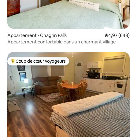
Appartement ⋅ Chagrin Falls
Évaluation moy
4,97 (648)
Appartement confortable dans un charmant village
Coup de cœur voyageurs
Coups de cœur voyageurs les plus appréciés