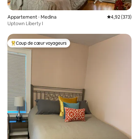
Appartement ⋅ Medina
Évaluation moy
4,92 (373)
Uptown Liberty I
Coup de cœur voyageurs
Coups de cœur voyageurs les plus appréciés