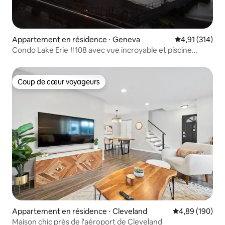
Appartement en résidence ⋅ Geneva
Évaluation moy
4,91 (314)
Condo Lake Erie #108 avec vue incroyable et piscine
intérieure
Coup de cœur voyageurs
Coup de cœur voyageurs
Appartement en résidence ⋅ Cleveland
Évaluation moy
4,89 (190)
Maison chic près de l'aéroport de Cleveland