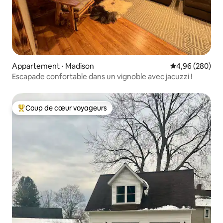
Appartement ⋅ Madison
Évaluation moy
4,96 (280)
Escapade confortable dans un vignoble avec jacuzzi !
Coup de cœur voyageurs
Coups de cœur voyageurs les plus appréciés