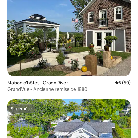
Maison d'hôtes ⋅ Grand River
Évaluation
5 (60)
GrandVue - Ancienne remise de 1880
Superhôte
Superhôte