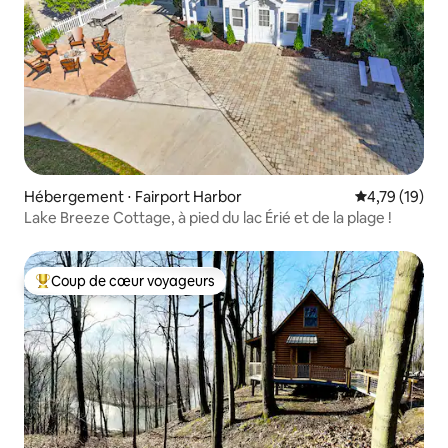
Hébergement ⋅ Fairport Harbor
Évaluation mo
4,79 (19)
Lake Breeze Cottage, à pied du lac Érié et de la plage !
Coup de cœur voyageurs
Coups de cœur voyageurs les plus appréciés