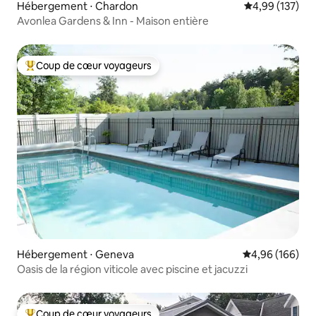
Hébergement ⋅ Chardon
Évaluation moy
4,99 (137)
Avonlea Gardens & Inn - Maison entière
Coup de cœur voyageurs
Coups de cœur voyageurs les plus appréciés
Hébergement ⋅ Geneva
Évaluation moy
4,96 (166)
Oasis de la région viticole avec piscine et jacuzzi
Coup de cœur voyageurs