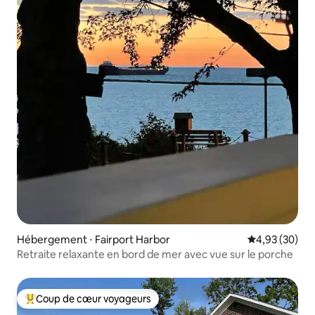
Hébergement ⋅ Fairport Harbor
Évaluation mo
4,93 (30)
Retraite relaxante en bord de mer avec vue sur le porche
Coup de cœur voyageurs
Coups de cœur voyageurs les plus appréciés