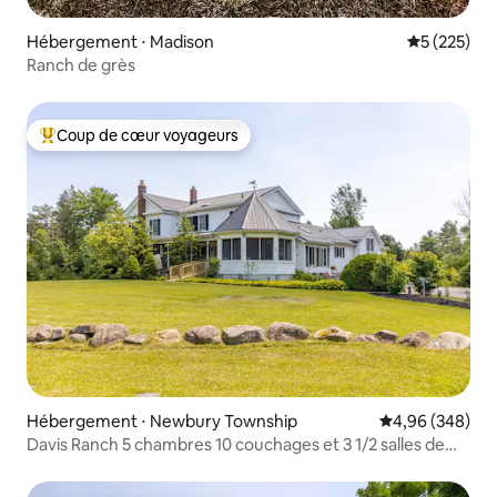
Hébergement ⋅ Madison
Évaluation 
5 (225)
Ranch de grès
Coup de cœur voyageurs
Coups de cœur voyageurs les plus appréciés
Hébergement ⋅ Newbury Township
Évaluation moy
4,96 (348)
Davis Ranch 5 chambres 10 couchages et 3 1/2 salles de
bain