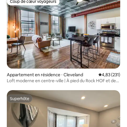
Coup de cœur voyageurs
Coup de cœur voyageurs
Appartement en résidence ⋅ Cleveland
Évaluation moy
4,83 (231)
Loft moderne en centre-ville | À pied du Rock HOF et des
stades
Superhôte
Superhôte