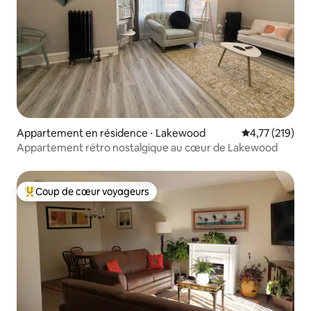
Appartement en résidence ⋅ Lakewood
Évaluation moy
4,77 (219)
Appartement rétro nostalgique au cœur de Lakewood
Coup de cœur voyageurs
Coups de cœur voyageurs les plus appréciés