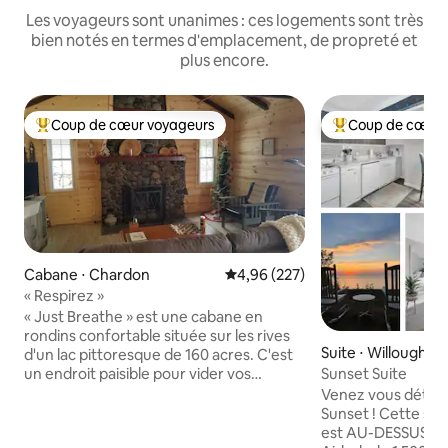
Les voyageurs sont unanimes : ces logements sont très
bien notés en termes d'emplacement, de propreté et
plus encore.
Coup de cœur voyageurs
Coup de cœur 
Coups de cœur voyageurs les plus appréciés
Coups de cœur vo
Cabane ⋅ Chardon
Évaluation moyenne sur la base 
4,96 (227)
« Respirez »
« Just Breathe » est une cabane en
rondins confortable située sur les rives
Suite ⋅ Willoughby
d'un lac pittoresque de 160 acres. C'est
Sunset Suite
un endroit paisible pour vider vos
pensées et recharger votre âme.
Venez vous détend
Appréciez la joie de passer du temps à
Sunset ! Cette sui
faire des choses qui régénèrent votre
est AU-DESSUS de 