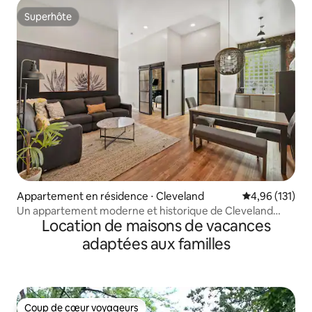
Superhôte
Superhôte
Appartement en résidence ⋅ Cleveland
Évaluation moy
4,96 (131)
Un appartement moderne et historique de Cleveland
Location de maisons de vacances
106-1
adaptées aux familles
Coup de cœur voyageurs