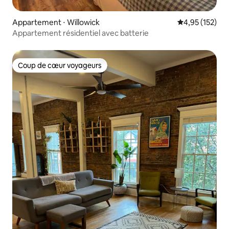
Appartement ⋅ Willowick
Évaluation moy
4,95 (152)
Appartement résidentiel avec batterie
Coup de cœur voyageurs
Coup de cœur voyageurs