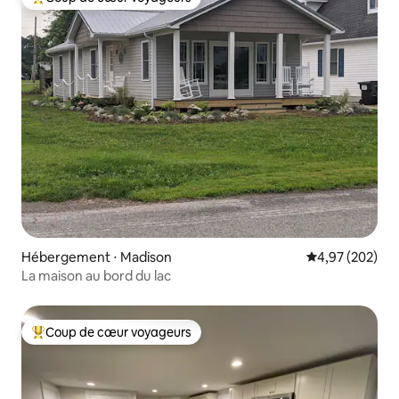
Coups de cœur voyageurs les plus appréciés
Hébergement ⋅ Madison
Évaluation moy
4,97 (202)
La maison au bord du lac
Coup de cœur voyageurs
Coups de cœur voyageurs les plus appréciés