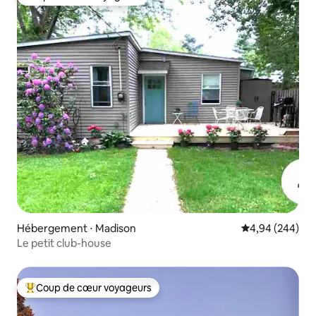
Coup de cœur voyageurs
Hébergement ⋅ Madison
Évaluation moy
4,94 (244)
Le petit club-house
Coup de cœur voyageurs
Coups de cœur voyageurs les plus appréciés