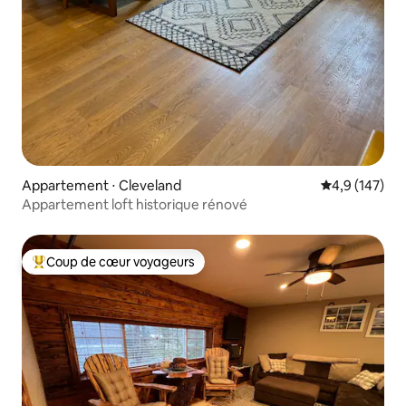
Appartement ⋅ Cleveland
Évaluation mo
4,9 (147)
Appartement loft historique rénové
Coup de cœur voyageurs
Coups de cœur voyageurs les plus appréciés