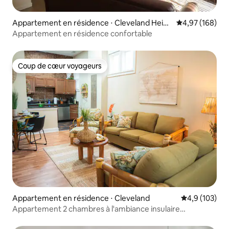
Appartement en résidence ⋅ Cleveland Heigh
Évaluation moy
4,97 (168)
ts
Appartement en résidence confortable
Coup de cœur voyageurs
Coup de cœur voyageurs
Appartement en résidence ⋅ Cleveland
Évaluation mo
4,9 (103)
Appartement 2 chambres à l'ambiance insulaire
décontractée à Ohio City