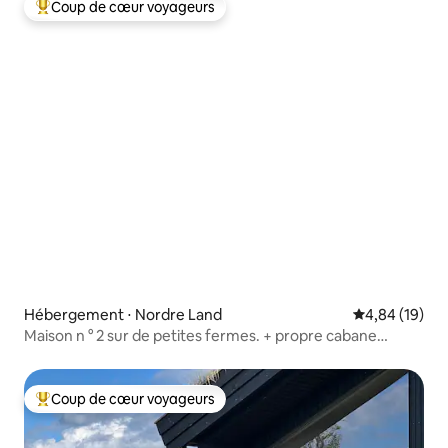
Coup de cœur voyageurs
Coups de cœur voyageurs les plus appréciés
Hébergement ⋅ Nordre Land
Évaluation mo
4,84 (19)
Maison n ° 2 sur de petites fermes. + propre cabane
incluse.
Coup de cœur voyageurs
Coups de cœur voyageurs les plus appréciés