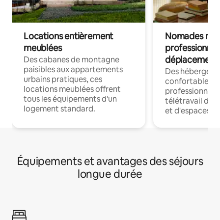
Locations entièrement
Nomades num
meublées
professionnel
déplacement
Des cabanes de montagne
paisibles aux appartements
Des hébergem
urbains pratiques, ces
confortables p
locations meublées offrent
professionnels
tous les équipements d'un
télétravail dis
logement standard.
et d'espaces de
Équipements et avantages des séjours
longue durée