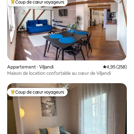
Coup de cœur voyageurs
Coups de cœur voyageurs les plus appréciés
Appartement ⋅ Viljandi
Évaluation moy
4,95 (258)
Maison de location confortable au cœur de Viljandi
Coup de cœur voyageurs
Coups de cœur voyageurs les plus appréciés