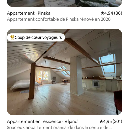
Appartement ⋅ Pinska
Évaluation mo
4,94 (86)
Appartement confortable de Pinska rénové en 2020
Coup de cœur voyageurs
Coups de cœur voyageurs les plus appréciés
Appartement en résidence ⋅ Viljandi
Évaluation moy
4,95 (301)
Spacieux appartement mansardé dans le centre de