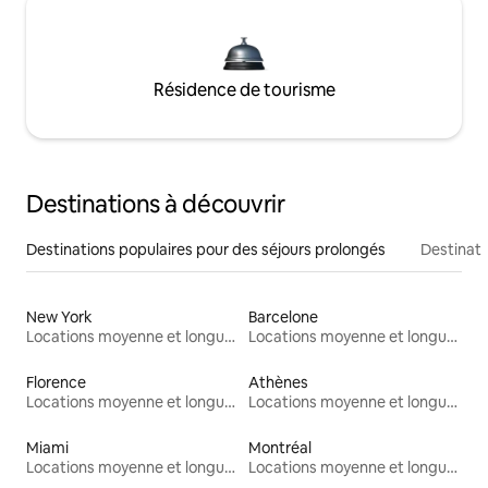
Résidence de tourisme
Destinations à découvrir
Destinations populaires pour des séjours prolongés
Destinati
New York
Barcelone
Locations moyenne et longue durée
Locations moyenne et longue durée
Florence
Athènes
Locations moyenne et longue durée
Locations moyenne et longue durée
Miami
Montréal
Locations moyenne et longue durée
Locations moyenne et longue durée