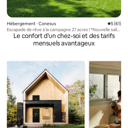
Hébergement ⋅ Conesus
Évaluation
5 (61)
Escapade de rêve à la campagne 27 acres ! *Nouvelle salle
Le confort d'un chez-soi et des tarifs
de jeux !*
mensuels avantageux