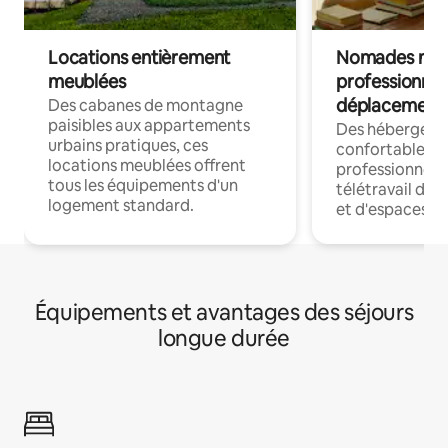
Locations entièrement
Nomades num
meublées
professionnel
déplacement
Des cabanes de montagne
paisibles aux appartements
Des hébergem
urbains pratiques, ces
confortables p
locations meublées offrent
professionnels
tous les équipements d'un
télétravail dis
logement standard.
et d'espaces de
Équipements et avantages des séjours
longue durée