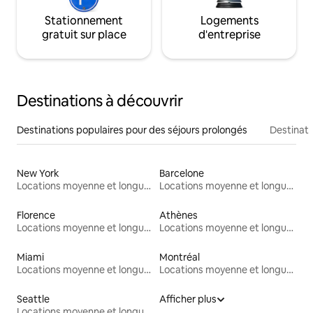
Stationnement
Logements
gratuit sur place
d'entreprise
Destinations à découvrir
Destinations populaires pour des séjours prolongés
Destinati
New York
Barcelone
Locations moyenne et longue durée
Locations moyenne et longue durée
Florence
Athènes
Locations moyenne et longue durée
Locations moyenne et longue durée
Miami
Montréal
Locations moyenne et longue durée
Locations moyenne et longue durée
Seattle
Afficher plus
Locations moyenne et longue durée