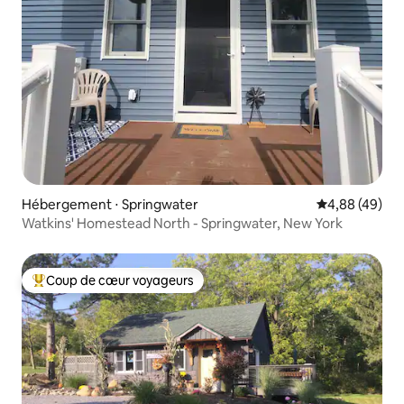
Hébergement ⋅ Springwater
Évaluation mo
4,88 (49)
Watkins' Homestead North - Springwater, New York
Coup de cœur voyageurs
Coups de cœur voyageurs les plus appréciés