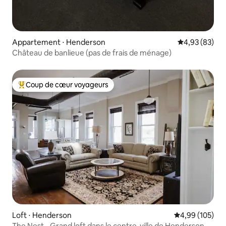
Appartement ⋅ Henderson
Évaluation mo
4,93 (83)
Château de banlieue (pas de frais de ménage)
Coup de cœur voyageurs
Coups de cœur voyageurs les plus appréciés
Loft ⋅ Henderson
Évaluation moy
4,99 (105)
The Nest - Grand loft dans le centre-ville de Henderson