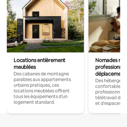
Locations entièrement
Nomades num
meublées
professionnel
déplacement
Des cabanes de montagne
paisibles aux appartements
Des hébergem
urbains pratiques, ces
confortables p
locations meublées offrent
professionnels
tous les équipements d'un
télétravail dis
logement standard.
et d'espaces de