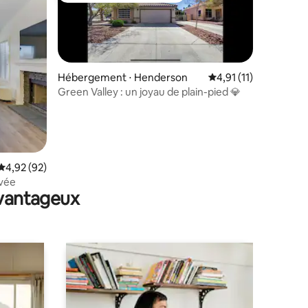
Hébergement ⋅ Henderson
Évaluation moyenne s
4,91 (11)
Green Valley : un joyau de plain-pied 💎
entaires : 4,8 sur 5
Évaluation moyenne sur la base de 92 commentaires : 4,92 sur 5
4,92 (92)
ivée
avantageux