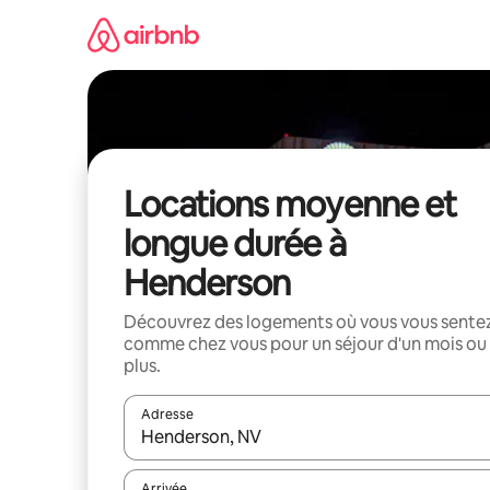
Aller
directement
au
contenu
Locations moyenne et
longue durée à
Henderson
Découvrez des logements où vous vous sente
comme chez vous pour un séjour d'un mois ou
plus.
Adresse
Lorsque les résultats s'affichent, utilisez les flèc
Arrivée