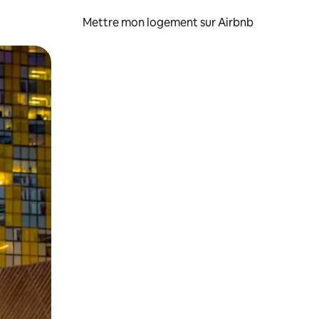
Mettre mon logement sur Airbnb
sant glisser.