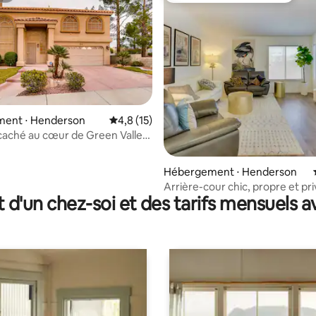
e sur la base de 8 commentaires : 5 sur 5
ent ⋅ Henderson
Évaluation moyenne sur la base de 15 comm
4,8 (15)
caché au cœur de Green Valley
Hébergement ⋅ Henderson
Arrière-cour chic, propre et pr
t d'un chez-soi et des tarifs mensuels 