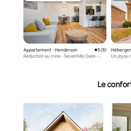
Appartement ⋅ Henderson
Évaluation moyenn
5 (8)
Hébergem
Réduction au mois - Sevenhills Oasis -
Un joyau 
Appartement moderne
Ranch
Le confor