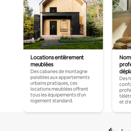
Locations entièrement
Noma
meublées
prof
dépl
Des cabanes de montagne
paisibles aux appartements
Des 
urbains pratiques, ces
confo
locations meublées offrent
profe
tous les équipements d'un
télét
logement standard.
et d'