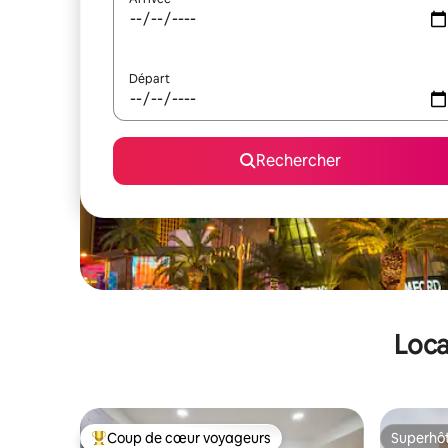
Départ
Rechercher
Loca
Coup de cœur voyageurs
Superhô
Coups de cœur voyageurs les plus appréciés
Superhô