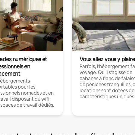
des numériques et
Vous allez vous y plaire
essionnels en
Parfois, l'hébergement fai
voyage. Qu'il s'agisse de
acement
cabanes à flanc de falais
hébergements
de péniches tranquilles, 
rtables pour les
locations sont dotées de
ssionnels nomades et en
caractéristiques uniques
ravail disposant du wifi
espaces de travail dédiés.