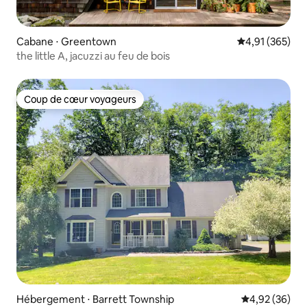
Cabane ⋅ Greentown
Évaluation moy
4,91 (365)
the little A, jacuzzi au feu de bois
Coup de cœur voyageurs
Coup de cœur voyageurs
Hébergement ⋅ Barrett Township
Évaluation mo
4,92 (36)