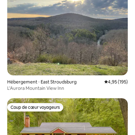
Hébergement ⋅ East Stroudsburg
Évaluation moy
4,95 (195)
L'Aurora Mountain View Inn
Coup de cœur voyageurs
Coup de cœur voyageurs