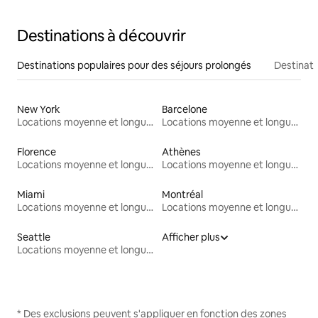
Destinations à découvrir
Destinations populaires pour des séjours prolongés
Destinati
New York
Barcelone
Locations moyenne et longue durée
Locations moyenne et longue durée
Florence
Athènes
Locations moyenne et longue durée
Locations moyenne et longue durée
Miami
Montréal
Locations moyenne et longue durée
Locations moyenne et longue durée
Seattle
Afficher plus
Locations moyenne et longue durée
* Des exclusions peuvent s'appliquer en fonction des zones