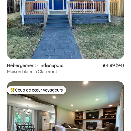
Hébergement ⋅ Indianapolis
Évaluation mo
4,89 (94)
Maison bleue à Clermont
Coup de cœur voyageurs
Coups de cœur voyageurs les plus appréciés