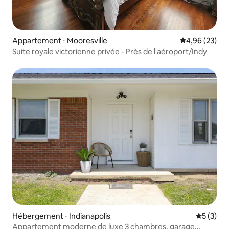
Appartement ⋅ Mooresville
Évaluation mo
4,96 (23)
Suite royale victorienne privée - Près de l'aéroport/Indy
Hébergement ⋅ Indianapolis
Évaluatio
5 (3)
Appartement moderne de luxe 3 chambres, garage