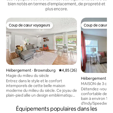
bien notés en termes d'emplacement, de propreté et
plus encore.
Coup de cœur voyageurs
Coup de cœur vo
Coup de cœur voyageurs
Coup de cœur vo
Hébergement ⋅ Brownsburg
Évaluation moyenne sur la base
4,85 (26)
Magie du milieu du siècle
Hébergement ⋅ B
Entrez dans le style et le confort
MAISON de 3 cham
intemporels de cette belle maison
clôturée et salle d
Détendez-vous da
moderne du milieu du siècle. Ce joyau de
d'Indianapolis
confortable de 3 c
plain-pied allie un design emblématique
bain à environ 10 
des années 1950 à des touches
d'Indy/Speedway, 
contemporaines pour créer l'escapade
Équipements populaires dans les
centre-ville ! Le s
parfaite pour les couples, les familles ou
télévision de 75". 