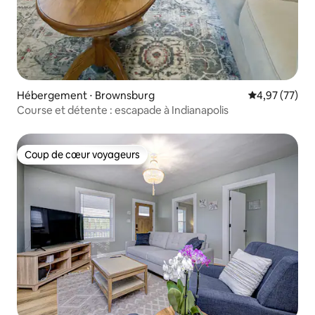
Hébergement ⋅ Brownsburg
Évaluation mo
4,97 (77)
Course et détente : escapade à Indianapolis
Coup de cœur voyageurs
Coup de cœur voyageurs