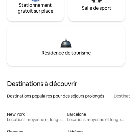
Stationnement
Salle de sport
gratuit sur place
Résidence de tourisme
Destinations à découvrir
Destinations populaires pour des séjours prolongés
Destinati
New York
Barcelone
Locations moyenne et longue durée
Locations moyenne et longue durée
Florence
Athènes