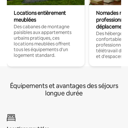
Locations entièrement
Nomades num
meublées
professionnel
déplacement
Des cabanes de montagne
paisibles aux appartements
Des hébergem
urbains pratiques, ces
confortables p
locations meublées offrent
professionnels
tous les équipements d'un
télétravail dis
logement standard.
et d'espaces de
Équipements et avantages des séjours
longue durée