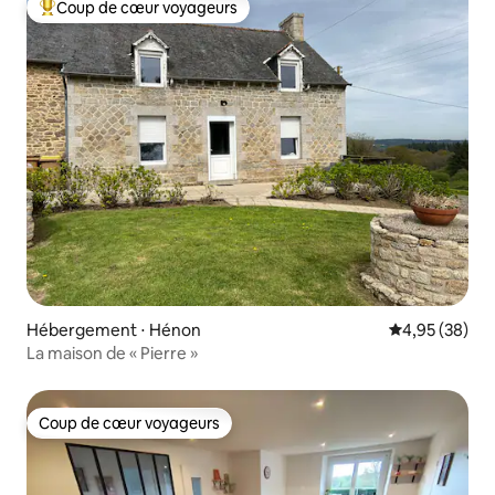
Coup de cœur voyageurs
Coups de cœur voyageurs les plus appréciés
Hébergement ⋅ Hénon
Évaluation mo
4,95 (38)
La maison de « Pierre »
Coup de cœur voyageurs
Coup de cœur voyageurs