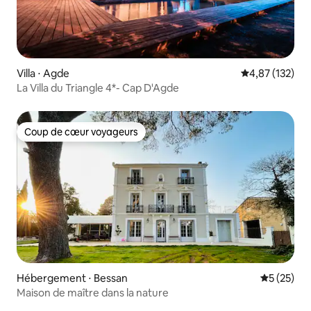
Villa ⋅ Agde
Évaluation moy
4,87 (132)
La Villa du Triangle 4*- Cap D'Agde
Coup de cœur voyageurs
Coup de cœur voyageurs
Hébergement ⋅ Bessan
Évaluation
5 (25)
Maison de maître dans la nature