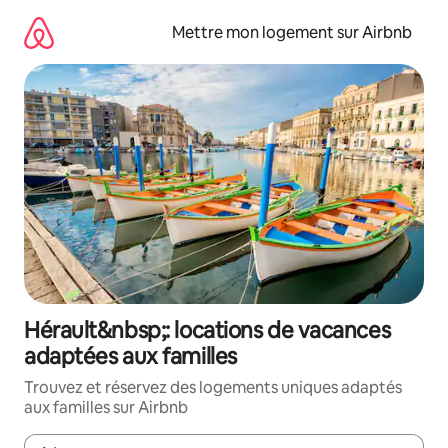
Aller
directement
Mettre mon logement sur Airbnb
au
contenu
Hérault&nbsp;: locations de vacances
adaptées aux familles
Trouvez et réservez des logements uniques adaptés
aux familles sur Airbnb