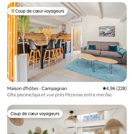
Coup de cœur voyageurs
Coups de cœur voyageurs les plus appréciés
Maison d'hôtes ⋅ Campagnan
Évaluation moy
4,96 (228)
Gîte piscine/spa et vue près Pézenas entre mer/lac
Coup de cœur voyageurs
Coup de cœur voyageurs