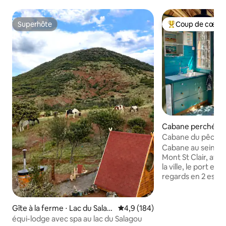
Superhôte
Coup de cœur 
Superhôte
Coups de cœur vo
Cabane perchée ⋅
Cabane du pêcheur
mer ville
Cabane au sein d'
Mont St Clair, ave
la ville, le port et l
regards en 2 espace
un escalier extérie
fermé : Chambre 1
toilettes Niveau su
Gîte à la ferme ⋅ Lac du Salag
Évaluation moyenne sur la base
4,9 (184)
douche, cuisine d
ou
équi-lodge avec spa au lac du Salagou
sur une terrasse d