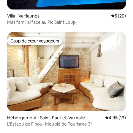
Villa ⋅ Valflaunès
Évaluation
5 (20)
Mas familial face au Pic Saint Loup
Coup de cœur voyageurs
Coup de cœur voyageurs
Hébergement ⋅ Saint-Paul-et-Valmalle
Évaluation mo
4,95 (19)
L'Estaou de Finou- Meublé de Tourisme 3*