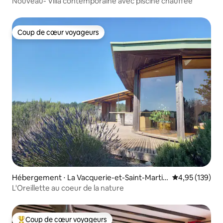
Nouveau- Villa contemporaine avec piscine chauffée
Coup de cœur voyageurs
Coup de cœur voyageurs
Hébergement ⋅ La Vacquerie-et-Saint-Martin
Évaluation moy
4,95 (139)
-de-Castries
L'Oreillette au coeur de la nature
Coup de cœur voyageurs