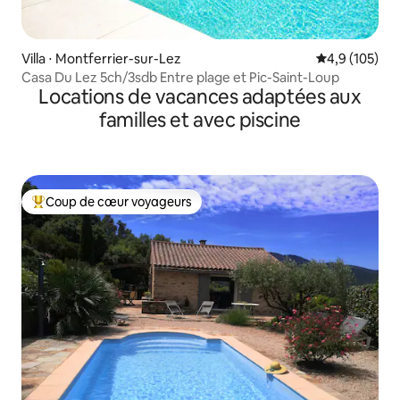
Villa ⋅ Montferrier-sur-Lez
Évaluation mo
4,9 (105)
Casa Du Lez 5ch/3sdb Entre plage et Pic-Saint-Loup
Locations de vacances adaptées aux
familles et avec piscine
Coup de cœur voyageurs
Coups de cœur voyageurs les plus appréciés