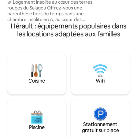
🌿 Logement insolite au cœur des terres
Buanderie commune
rouges du Salagou Offrez-vous une
sèche linge Accès p
parenthèse hors du temps dans une
non chauffée) de 09h à 19h. Parking
chambre insolite en A, au cœur des
gratuit côté cham
Hérault : équipements populaires dans
terres rouges du Salagou. La nature est
reine, et les chevaux sont vos seuls
les locations adaptées aux familles
voisins 🐴 ✨ Les + du logement : Bain
nordique extérieur privatif, chauffé, Vue
imprenable sur les chevaux, Aucun vis-
à-vis, calme absolu, Petit-déjeuner En
option (réservation tarif en photo) 🐎
Balade à cheval, 🏍️ Balade en moto, 🏄
Paddle 🐕 Animaux : Petit chien accepté
Cuisine
Wifi
Stationnement
Piscine
gratuit sur place