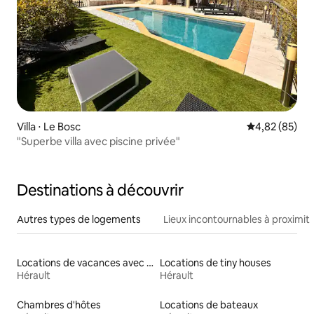
Villa ⋅ Le Bosc
Évaluation mo
4,82 (85)
"Superbe villa avec piscine privée"
Destinations à découvrir
Autres types de logements
Lieux incontournables à proximit
Locations de vacances avec piscine
Locations de tiny houses
Hérault
Hérault
Chambres d'hôtes
Locations de bateaux