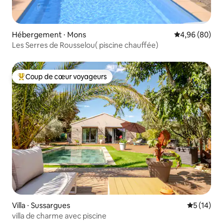
Hébergement ⋅ Mons
Évaluation mo
4,96 (80)
Les Serres de Rousselou( piscine chauffée)
Coup de cœur voyageurs
Coups de cœur voyageurs les plus appréciés
Villa ⋅ Sussargues
Évaluation
5 (14)
villa de charme avec piscine