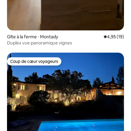
Gîte à la ferme ⋅ Montady
Évaluation mo
4,95 (19)
Duplex vue panoramique vignes
Coup de cœur voyageurs
Coup de cœur voyageurs