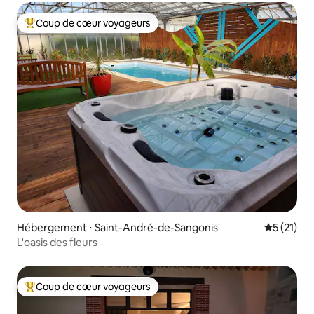
Coup de cœur voyageurs
Coups de cœur voyageurs les plus appréciés
Hébergement ⋅ Saint-André-de-Sangonis
Évaluation
5 (21)
L'oasis des fleurs
Coup de cœur voyageurs
Coups de cœur voyageurs les plus appréciés