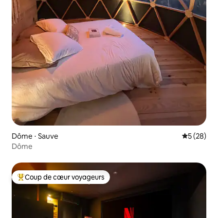
Dôme ⋅ Sauve
Évaluation
5 (28)
Dôme
Coup de cœur voyageurs
Coups de cœur voyageurs les plus appréciés