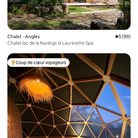
Chalet ⋅ Anglès
Évaluation
5 (99)
Chalet lac de la Raviège la Laurinette Spa
Coup de cœur voyageurs
Coups de cœur voyageurs les plus appréciés