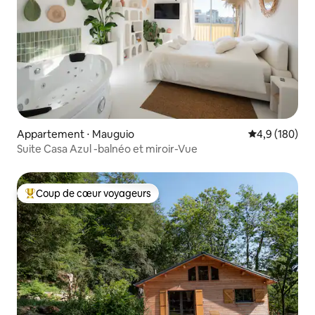
Appartement ⋅ Mauguio
Évaluation mo
4,9 (180)
Suite Casa Azul -balnéo et miroir-Vue
Coup de cœur voyageurs
Coups de cœur voyageurs les plus appréciés