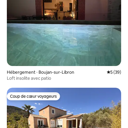
Hébergement ⋅ Boujan-sur-Libron
Évaluation
5 (39)
Loft insolite avec patio
Coup de cœur voyageurs
Coup de cœur voyageurs