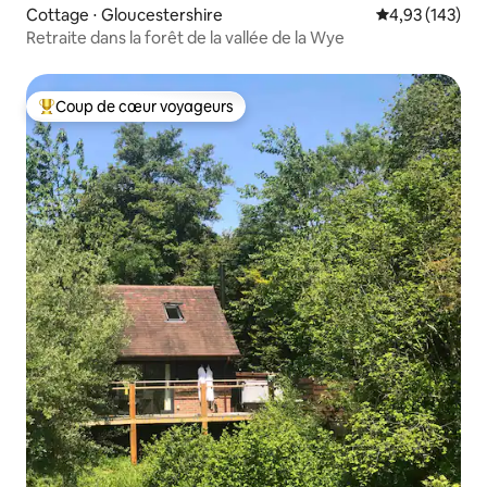
Cottage ⋅ Gloucestershire
Évaluation moy
4,93 (143)
Retraite dans la forêt de la vallée de la Wye
Coup de cœur voyageurs
Coups de cœur voyageurs les plus appréciés