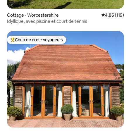
Cottage ⋅ Worcestershire
Évaluation moy
4,86 (119)
Idyllique, avec piscine et court de tennis
Coup de cœur voyageurs
Coups de cœur voyageurs les plus appréciés