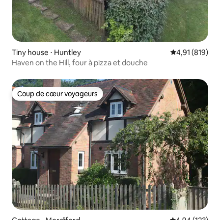
Tiny house ⋅ Huntley
Évaluation moy
4,91 (819)
Haven on the Hill, four à pizza et douche
Coup de cœur voyageurs
Coup de cœur voyageurs