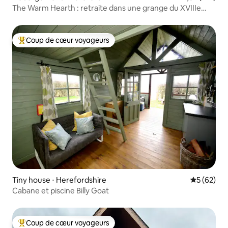
The Warm Hearth : retraite dans une grange du XVIIIe
siècle.
Coup de cœur voyageurs
Coups de cœur voyageurs les plus appréciés
Tiny house ⋅ Herefordshire
Évaluation
5 (62)
Cabane et piscine Billy Goat
Coup de cœur voyageurs
Coups de cœur voyageurs les plus appréciés