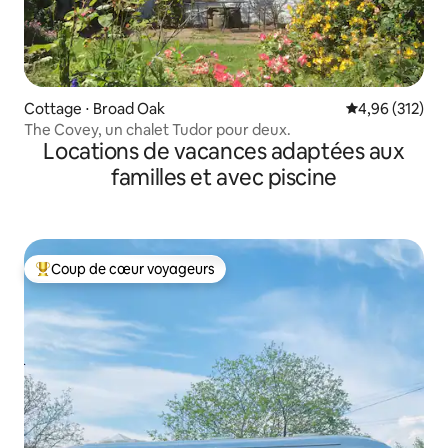
Cottage ⋅ Broad Oak
Évaluation moy
4,96 (312)
The Covey, un chalet Tudor pour deux.
Locations de vacances adaptées aux
familles et avec piscine
Coup de cœur voyageurs
Coups de cœur voyageurs les plus appréciés