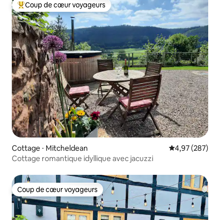
Coup de cœur voyageurs
Coups de cœur voyageurs les plus appréciés
Cottage ⋅ Mitcheldean
Évaluation moy
4,97 (287)
Cottage romantique idyllique avec jacuzzi
Coup de cœur voyageurs
Coup de cœur voyageurs