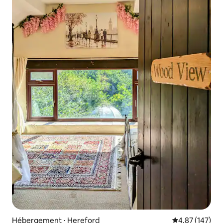
Hébergement ⋅ Hereford
Évaluation moy
4,87 (147)