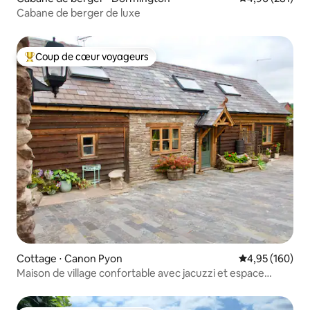
Cabane de berger de luxe
Coup de cœur voyageurs
Coups de cœur voyageurs les plus appréciés
Cottage ⋅ Canon Pyon
Évaluation moy
4,95 (160)
Maison de village confortable avec jacuzzi et espace
barbecue