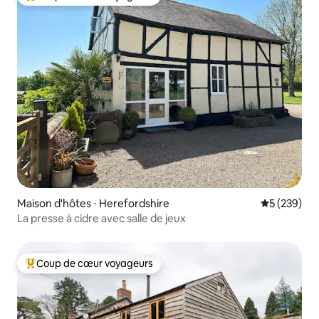
Coups de cœur voyageurs les plus appréciés
Maison d'hôtes ⋅ Herefordshire
Évaluation 
5 (239)
La presse à cidre avec salle de jeux
Coup de cœur voyageurs
Coups de cœur voyageurs les plus appréciés