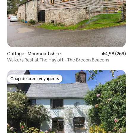
Cottage ⋅ Monmouthshire
Évaluation moy
4,98 (269)
Walkers Rest at The Hayloft - The Brecon Beacons
Coup de cœur voyageurs
Coup de cœur voyageurs