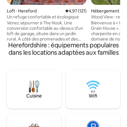
Loft ⋅ Hereford
Évaluation moyenne sur la base 
4,97 (121)
Hébergement ⋅ H
y
Un refuge confortable et écologique
Wood View : retrai
avec vue
Venez séjourner à The Nook. Une
Bienvenue à « Wo
conversion confortable au-dessus d'un
Grain House ». Un
loft de garage, située dans un jardin
charpente en chên
rural. À côté des promenades et des
domaine de notre 
Herefordshire : équipements populaires
vues pittoresques sur les bois, mais à
privée. Un quarti
seulement cinq miles de la ville
de la campagne d
dans les locations adaptées aux familles
historique de Hereford. La retraite
de terres agricoles
parfaite pour ceux qui recherchent le
Redbank Events, à
calme et la tranquillité.
Dewsall Court, à 5
CARACTERISTIQUES principales :
8 miles de Ross, à 
Nouvellement rénové Lit King Size et lit
Holme Lacy Colleg
simple Salle d'eau avec lavabo, porte-
voiture de Hay-o
serviettes chauffant et WC. Cuisine
une personne ou u
entièrement équipée Coin repas
affaires ou les lo
Cuisine
Wifi
Énergie solaire Parking tout-terrain
parfait pour une re
Recharge pour véhicules électriques
explorant les célè
disponible Espace repas extérieur privé
touristiques à pro
Jardin commun.