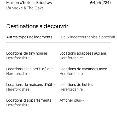
Maison d'hôtes ⋅ Bridstow
Évaluation moy
4,95 (724)
L'Annexe à The Oaks
Destinations à découvrir
Autres types de logements
Lieux incontournables à proximit
Locations de tiny houses
Locations adaptées aux animaux
Herefordshire
Herefordshire
Locations avec petit-déjeuner
Locations de vacances avec piscine
Herefordshire
Herefordshire
Locations de maisons d'hôtes
Locations de huttes
Herefordshire
Herefordshire
Locations d'appartements
Afficher plus
Herefordshire