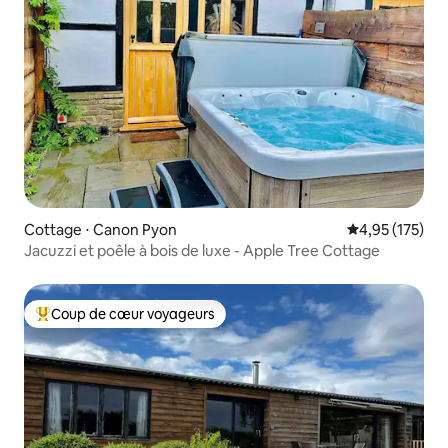
Cottage ⋅ Canon Pyon
Évaluation moy
4,95 (175)
Jacuzzi et poêle à bois de luxe - Apple Tree Cottage
Coup de cœur voyageurs
Coups de cœur voyageurs les plus appréciés