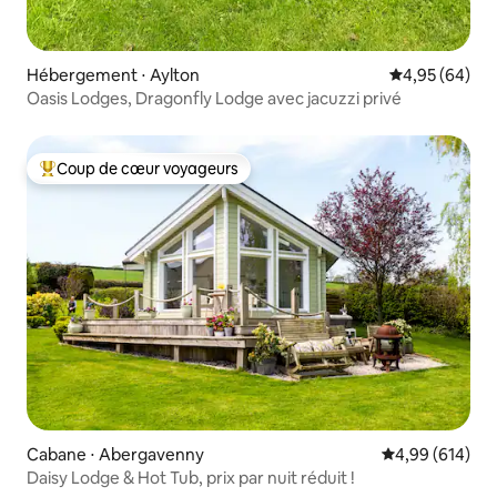
Hébergement ⋅ Aylton
Évaluation mo
4,95 (64)
Oasis Lodges, Dragonfly Lodge avec jacuzzi privé
Coup de cœur voyageurs
Coups de cœur voyageurs les plus appréciés
Cabane ⋅ Abergavenny
Évaluation moy
4,99 (614)
Daisy Lodge & Hot Tub, prix par nuit réduit !