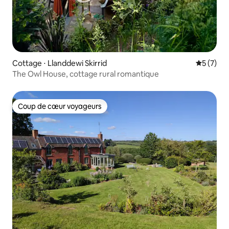
Cottage ⋅ Llanddewi Skirrid
Évaluatio
5 (7)
The Owl House, cottage rural romantique
Coup de cœur voyageurs
Coup de cœur voyageurs