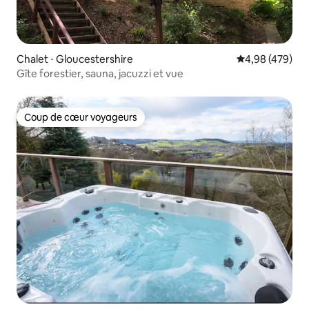
Chalet ⋅ Gloucestershire
Évaluation moy
4,98 (479)
Gîte forestier, sauna, jacuzzi et vue
Coup de cœur voyageurs
Coup de cœur voyageurs