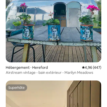
Hébergement ⋅ Hereford
Évaluation moy
4,96 (447)
Airstream vintage - bain extérieur - Marilyn Meadows
Superhôte
Superhôte