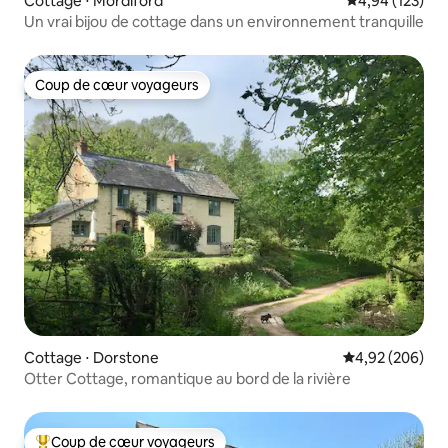
Cottage ⋅ Mordiford
Évaluation moy
4,94 (123)
Un vrai bijou de cottage dans un environnement tranquille
Coup de cœur voyageurs
Coup de cœur voyageurs
Cottage ⋅ Dorstone
Évaluation moy
4,92 (206)
Otter Cottage, romantique au bord de la rivière
Coup de cœur voyageurs