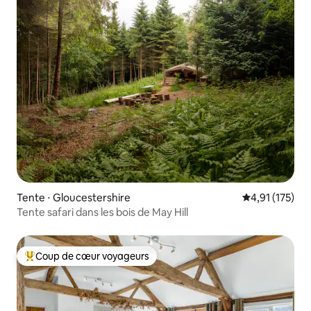
Tente ⋅ Gloucestershire
Évaluation moy
4,91 (175)
Tente safari dans les bois de May Hill
Coup de cœur voyageurs
Coups de cœur voyageurs les plus appréciés