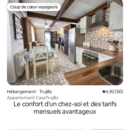
Coup de cœur voyageurs
Coup de cœur voyageurs
Hébergement ⋅ Trujillo
Évaluation mo
4,92 (50)
Appartement CasaTrujillo
Le confort d'un chez-soi et des tarifs
mensuels avantageux