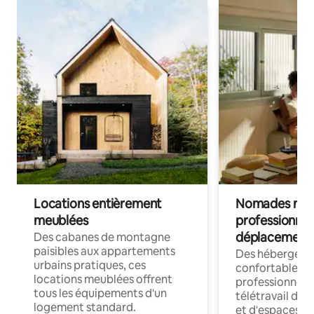
Locations entièrement
Nomades num
meublées
professionnel
déplacement
Des cabanes de montagne
paisibles aux appartements
Des hébergem
urbains pratiques, ces
confortables p
locations meublées offrent
professionnels
tous les équipements d'un
télétravail dis
logement standard.
et d'espaces de