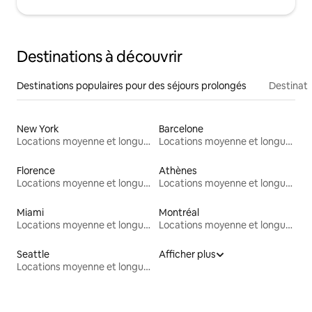
Destinations à découvrir
Destinations populaires pour des séjours prolongés
Destinati
New York
Barcelone
Locations moyenne et longue durée
Locations moyenne et longue durée
Florence
Athènes
Locations moyenne et longue durée
Locations moyenne et longue durée
Miami
Montréal
Locations moyenne et longue durée
Locations moyenne et longue durée
Seattle
Afficher plus
Locations moyenne et longue durée