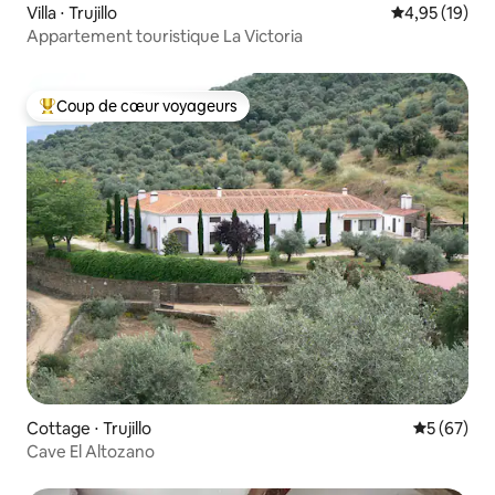
Villa ⋅ Trujillo
Évaluation mo
4,95 (19)
Appartement touristique La Victoria
Coup de cœur voyageurs
Coups de cœur voyageurs les plus appréciés
Cottage ⋅ Trujillo
Évaluation
5 (67)
Cave El Altozano