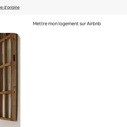
ue d'origine
Mettre mon logement sur Airbnb
sant glisser.