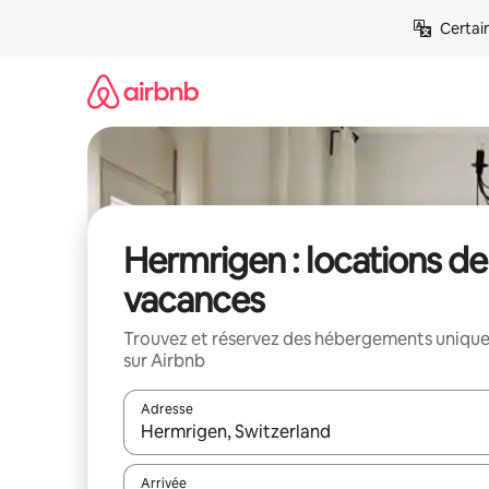
Aller
Certai
directement
au
contenu
Hermrigen : locations de
vacances
Trouvez et réservez des hébergements uniqu
sur Airbnb
Adresse
Lorsque les résultats s'affichent, utilisez les flèc
Arrivée