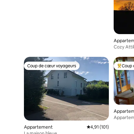
Lac et Alpes
Apparte
Cozy Atti
Coup de cœur voyageurs
Coup 
Coup de cœur voyageurs
Coups de
Apparte
Appartem
Appartement
Évaluation moyenne sur
4,91 (101)
La maison bleue