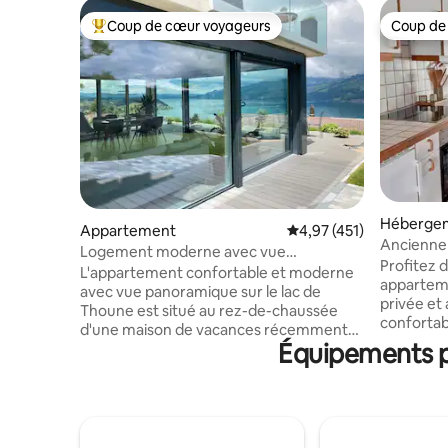
Coup de cœur voyageurs
Coup de
Coups de cœur voyageurs les plus appréciés
Coup de
Héberge
Appartement
Évaluation moyenne sur
4,97 (451)
Ancienne
Logement moderne avec vue
La Bougain
Profitez d
panoramique sur le lac de Thoune
L'appartement confortable et moderne
appartem
avec vue panoramique sur le lac de
privée et accè
Thoune est situé au rez-de-chaussée
confortab
d'une maison de vacances récemment
profiter 
Équipements po
rénovée. Il est situé dans un quartier
authentique. L’emplacement
calme du village et est le point de départ
pour explo
pour des excursions sur les montagnes
50 mètres 
et les lacs. Idéal pour 4 pers. Terrasse
10 minute
avec vue sur le lac et 2 chaises longues,
ferroviaires. Parking gratuit d
grand barbecue avec 1 caisse de bois Incl.