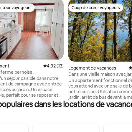
 cœur voyageurs
Coup de cœur voyageurs
 cœur voyageurs
Coup de cœur voyageurs
ment
Évaluation moyenne sur la base de 13 comme
4,92 (13)
 la base de 451 commentaires : 4,97 sur 5
Logement de vacances
É
 ferme bernoise
Dans une vieille maison avec ja
villier
’un séjour paisible dans notre
sur le lac : appartement de 3 pi
Un appartement fonctionnel de
ent de campagne avec entrée
vous attend avec une salle de b
s au jardin. Un espace
petite cuisine. Utilisation com
le, parfait pour se reposer et
jardin, arrêt de bus devant la m
de la nature dans un cadre
pulaires dans les locations de vacan
min. de la gare/centre-ville). Se
 est idéal
couple, entre amis ou en famille
rer la Suisse : un arrêt de bus à
de la vue magnifique dans le jar
et la gare de Biel/Bienne à
confortable, faites de la rando
s, avec de très bonnes liaisons
long du chemin de la vigne, vo
isponible
dans le lac et explorez la vieille v