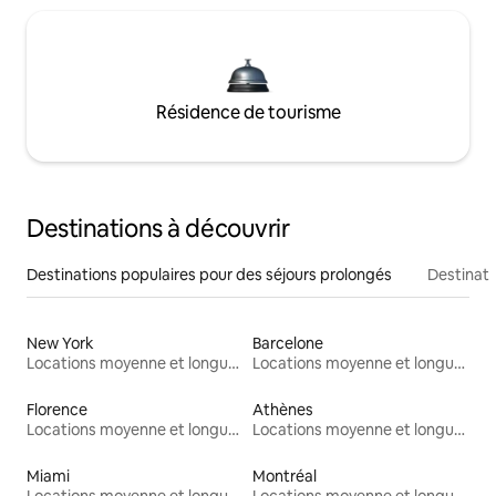
Résidence de tourisme
Destinations à découvrir
Destinations populaires pour des séjours prolongés
Destinati
New York
Barcelone
Locations moyenne et longue durée
Locations moyenne et longue durée
Florence
Athènes
Locations moyenne et longue durée
Locations moyenne et longue durée
Miami
Montréal
Locations moyenne et longue durée
Locations moyenne et longue durée