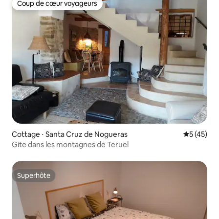
Coup de cœur voyageurs
Coup de cœur voyageurs
Cottage ⋅ Santa Cruz de Nogueras
Évaluation
5 (45)
Gite dans les montagnes de Teruel
Superhôte
Superhôte