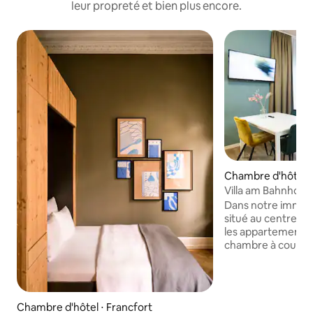
leur propreté et bien plus encore.
Chambre d'hôtel ⋅
Vi
Dans notre immeu
situé au centre a
les appartements
chambre à coucher,
manger et d'une 
et équipée. Que ce
famille, un voyage
vacances culturell
Chambre d'hôtel ⋅ Francfort
appartements, vou