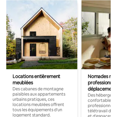
Locations entièrement
Nomades num
meublées
professionnel
déplacement
Des cabanes de montagne
paisibles aux appartements
Des hébergem
urbains pratiques, ces
confortables p
locations meublées offrent
professionnels
tous les équipements d'un
télétravail dis
logement standard.
et d'espaces de