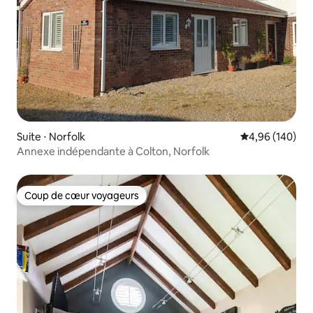
Suite ⋅ Norfolk
Évaluation moy
4,96 (140)
Annexe indépendante à Colton, Norfolk
Coup de cœur voyageurs
Coup de cœur voyageurs