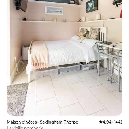
Maison d'hôtes ⋅ Saxlingham Thorpe
Évaluation moy
4,94 (144)
La vieille porcherie