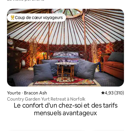
Coup de cœur voyageurs
Coups de cœur voyageurs les plus appréciés
Yourte ⋅ Bracon Ash
Évaluation moy
4,93 (310)
Country Garden Yurt Retreat à Norfolk
Le confort d'un chez-soi et des tarifs
mensuels avantageux