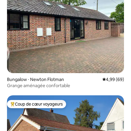
Bungalow ⋅ Newton Flotman
Évaluation mo
4,99 (69)
Grange aménagée confortable
Coup de cœur voyageurs
Coups de cœur voyageurs les plus appréciés