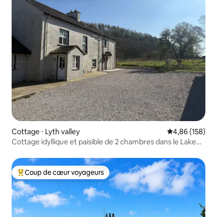
Cottage ⋅ Lyth valley
Évaluation moy
4,86 (158)
Cottage idyllique et paisible de 2 chambres dans le Lake
District
Coup de cœur voyageurs
Coups de cœur voyageurs les plus appréciés