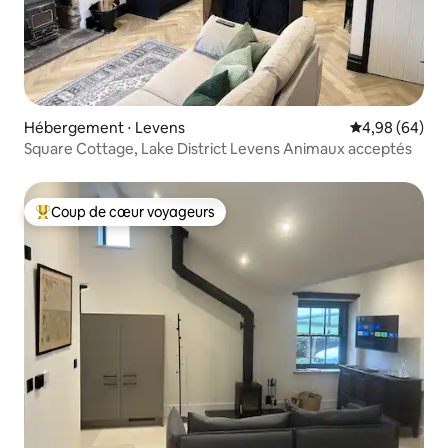
Hébergement ⋅ Levens
Évaluation mo
4,98 (64)
Square Cottage, Lake District Levens Animaux acceptés
Coup de cœur voyageurs
Coups de cœur voyageurs les plus appréciés