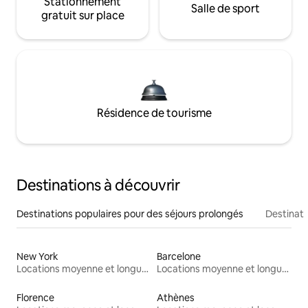
Stationnement
Salle de sport
gratuit sur place
Résidence de tourisme
Destinations à découvrir
Destinations populaires pour des séjours prolongés
Destinati
New York
Barcelone
Locations moyenne et longue durée
Locations moyenne et longue durée
Florence
Athènes