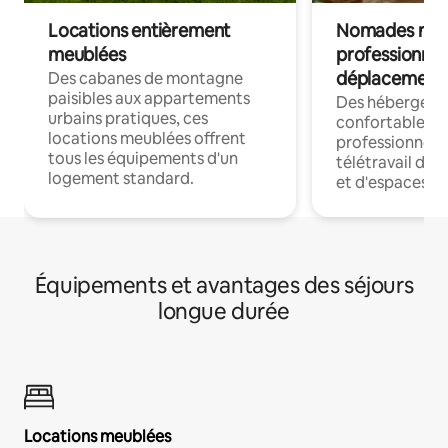
Locations entièrement
Nomades num
meublées
professionnel
déplacement
Des cabanes de montagne
paisibles aux appartements
Des hébergem
urbains pratiques, ces
confortables p
locations meublées offrent
professionnels
tous les équipements d'un
télétravail dis
logement standard.
et d'espaces de
Équipements et avantages des séjours
longue durée
Locations meublées