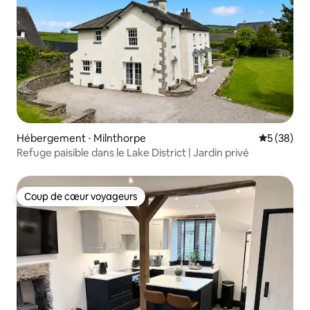
Hébergement ⋅ Milnthorpe
Évaluation
5 (38)
Refuge paisible dans le Lake District | Jardin privé
Coup de cœur voyageurs
Coup de cœur voyageurs