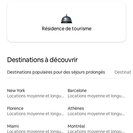
Résidence de tourisme
Destinations à découvrir
Destinations populaires pour des séjours prolongés
Destinati
New York
Barcelone
Locations moyenne et longue durée
Locations moyenne et longue durée
Florence
Athènes
Locations moyenne et longue durée
Locations moyenne et longue durée
Miami
Montréal
Locations moyenne et longue durée
Locations moyenne et longue durée