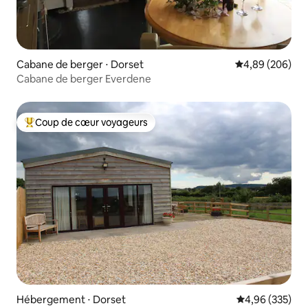
Cabane de berger ⋅ Dorset
Évaluation moy
4,89 (206)
Cabane de berger Everdene
Coup de cœur voyageurs
Coups de cœur voyageurs les plus appréciés
Hébergement ⋅ Dorset
Évaluation moy
4,96 (335)