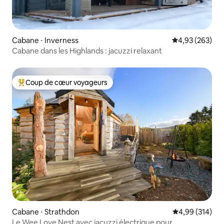
Cabane ⋅ Inverness
Évaluation moy
4,93 (263)
Cabane dans les Highlands : jacuzzi relaxant
Coup de cœur voyageurs
Coups de cœur voyageurs les plus appréciés
Cabane ⋅ Strathdon
Évaluation moy
4,99 (314)
Le Wee Love Nest avec jacuzzi électrique pour