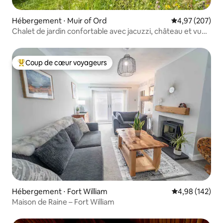
Hébergement ⋅ Muir of Ord
Évaluation moy
4,97 (207)
Chalet de jardin confortable avec jacuzzi, château et vue
sur la mer
Coup de cœur voyageurs
Coups de cœur voyageurs les plus appréciés
Hébergement ⋅ Fort William
Évaluation moy
4,98 (142)
Maison de Raine – Fort William