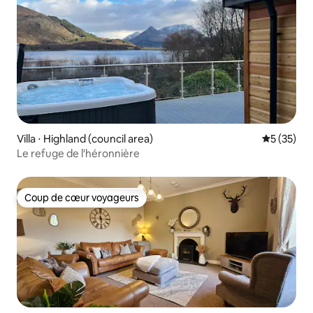
Villa ⋅ Highland (council area)
Évaluation
5 (35)
Le refuge de l'héronnière
Coup de cœur voyageurs
Coup de cœur voyageurs