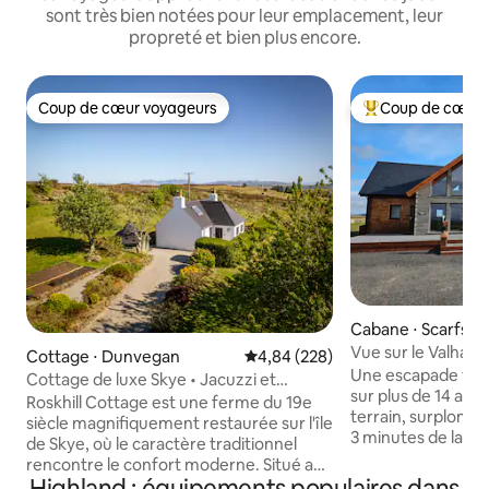
sont très bien notées pour leur emplacement, leur
propreté et bien plus encore.
Coup de cœur voyageurs
Coup de cœur 
Coup de cœur voyageurs
Coups de cœur vo
Cabane ⋅ Scarfske
Vue sur le Valhall
Cottage ⋅ Dunvegan
Évaluation moyenne sur la base 
4,84 (228)
Une escapade vra
Cottage de luxe Skye • Jacuzzi et
sur plus de 14 acr
barbecue
Roskhill Cottage est une ferme du 19e
terrain, surplomba
siècle magnifiquement restaurée sur l'île
3 minutes de la ro
de Skye, où le caractère traditionnel
Avec des caracté
rencontre le confort moderne. Situé au
propre jacuzzi pou
Highland : équipements populaires dans
sein d'un domaine privé de 3 acres, il