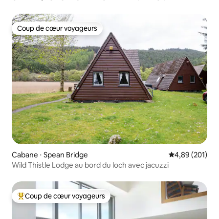
Coup de cœur voyageurs
Coup de cœur voyageurs
Cabane ⋅ Spean Bridge
Évaluation moy
4,89 (201)
Wild Thistle Lodge au bord du loch avec jacuzzi
Coup de cœur voyageurs
Coups de cœur voyageurs les plus appréciés