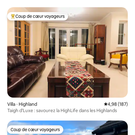
Coup de cœur voyageurs
Coups de cœur voyageurs les plus appréciés
Villa ⋅ Highland
Évaluation moy
4,98 (187)
Taigh d'Luxe : savourez la HighLife dans les Highlands
Coup de cœur voyageurs
Coup de cœur voyageurs