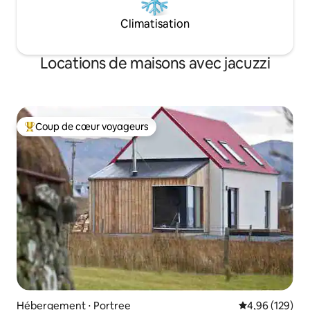
Climatisation
Locations de maisons avec jacuzzi
Coup de cœur voyageurs
Coups de cœur voyageurs les plus appréciés
Hébergement ⋅ Portree
Évaluation moy
4,96 (129)