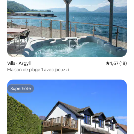
Villa ⋅ Argyll
Évaluation mo
4,67 (18)
Maison de plage 1 avec jacuzzi
Superhôte
Superhôte