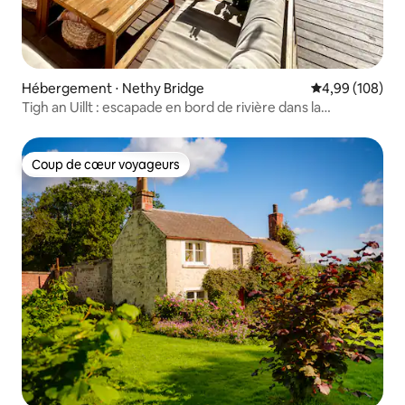
Hébergement ⋅ Nethy Bridge
Évaluation moy
4,99 (108)
Tigh an Uillt : escapade en bord de rivière dans la
forêt + jacuzzi
Coup de cœur voyageurs
Coup de cœur voyageurs