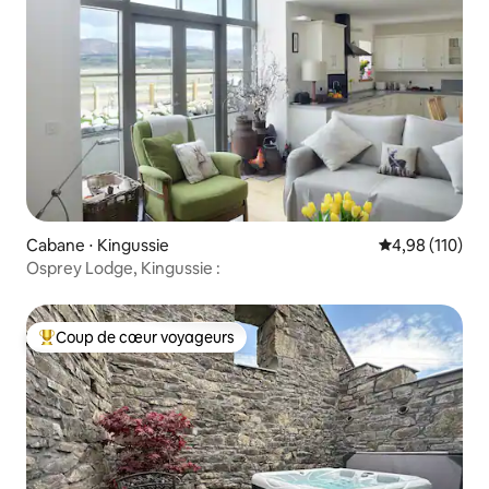
Cabane ⋅ Kingussie
Évaluation moy
4,98 (110)
Osprey Lodge, Kingussie :
Coup de cœur voyageurs
Coups de cœur voyageurs les plus appréciés