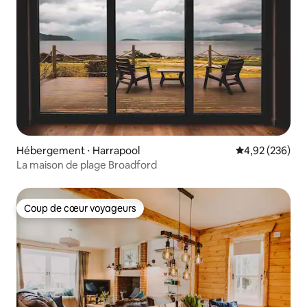
Hébergement ⋅ Harrapool
Évaluation moy
4,92 (236)
La maison de plage Broadford
Coup de cœur voyageurs
Coup de cœur voyageurs