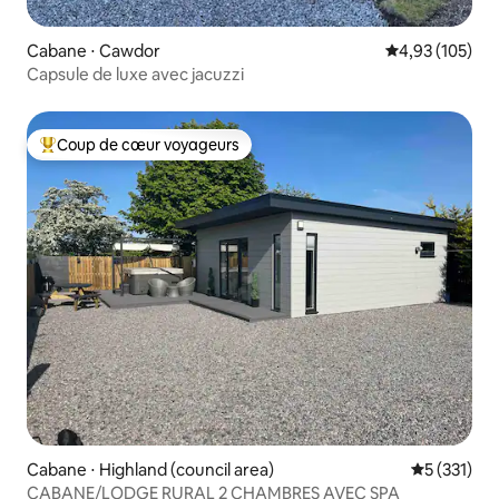
Cabane ⋅ Cawdor
Évaluation moy
4,93 (105)
Capsule de luxe avec jacuzzi
Coup de cœur voyageurs
Coups de cœur voyageurs les plus appréciés
Cabane ⋅ Highland (council area)
Évaluation 
5 (331)
CABANE/LODGE RURAL 2 CHAMBRES AVEC SPA