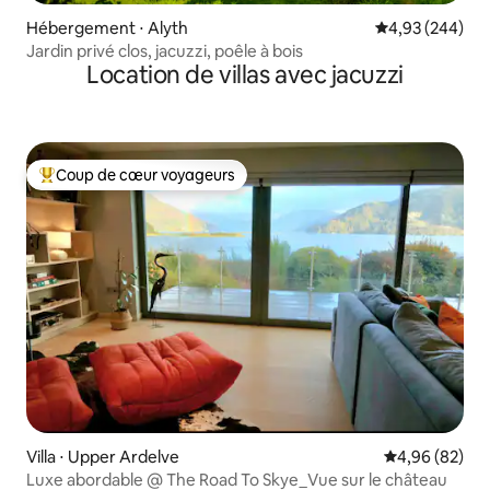
Hébergement ⋅ Alyth
Évaluation moy
4,93 (244)
Jardin privé clos, jacuzzi, poêle à bois
Location de villas avec jacuzzi
Coup de cœur voyageurs
Coups de cœur voyageurs les plus appréciés
Villa ⋅ Upper Ardelve
Évaluation mo
4,96 (82)
Luxe abordable @ The Road To Skye_Vue sur le château