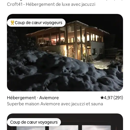
Croft41 - Hébergement de luxe avec jacuzzi
Coup de cœur voyageurs
Coups de cœur voyageurs les plus appréciés
Hébergement ⋅ Aviemore
Évaluation moy
4,97 (291)
Superbe maison Aviemore avec jacuzzi et sauna
Coup de cœur voyageurs
Coup de cœur voyageurs