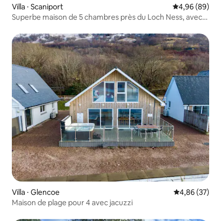
Villa ⋅ Scaniport
Évaluation mo
4,96 (89)
Superbe maison de 5 chambres près du Loch Ness, avec
jacuzzi
Villa ⋅ Glencoe
Évaluation mo
4,86 (37)
Maison de plage pour 4 avec jacuzzi