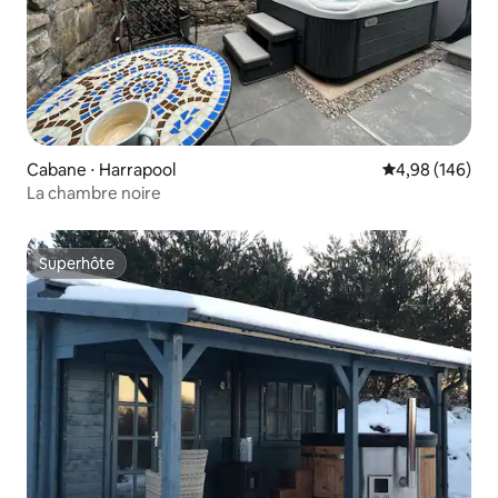
Cabane ⋅ Harrapool
Évaluation moy
4,98 (146)
La chambre noire
Superhôte
Superhôte