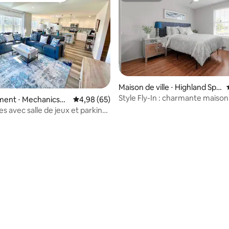
Maison de ville ⋅ Highland Spri
ngs
Style Fly-In : charmante maison 
nt ⋅ Mechanicsvill
Évaluation moyenne sur la base de 65 commen
4,98 (65)
6 minutes de RIC !
s avec salle de jeux et parking