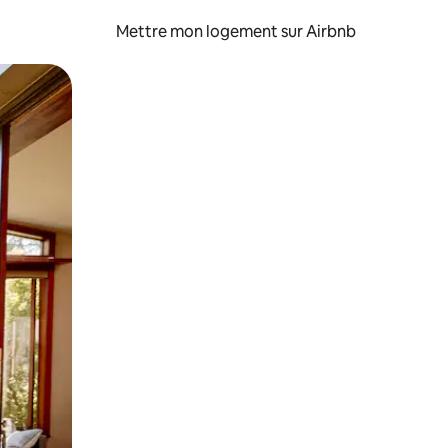
Mettre mon logement sur Airbnb
sant glisser.