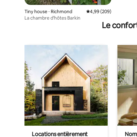
Tiny house ⋅ Richmond
Évaluation moyenne sur 
4,99 (209)
La chambre d'hôtes Barkin
Le confor
Locations entièrement
Noma