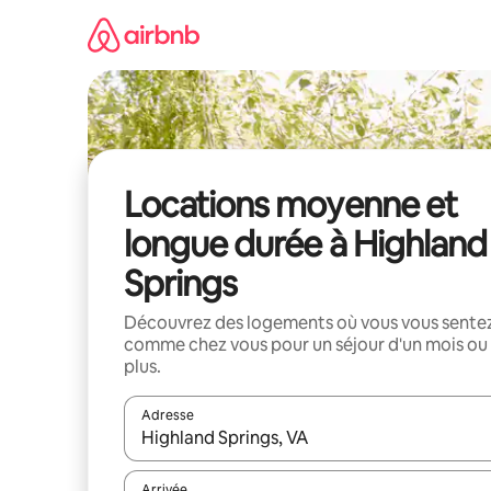
Aller
directement
au
contenu
Locations moyenne et
longue durée à Highland
Springs
Découvrez des logements où vous vous sente
comme chez vous pour un séjour d'un mois ou
plus.
Adresse
Lorsque les résultats s'affichent, utilisez les flèc
Arrivée