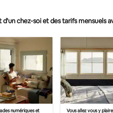
la base de 209 commentaires : 4,99 sur 5
t d'un chez-soi et des tarifs mensuels 
des numériques et
Vous allez vous y plaire