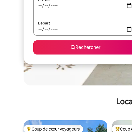
Départ
Rechercher
Loca
Coup de cœur voyageurs
Coup 
Coups de cœur voyageurs les plus appréciés
Coups de