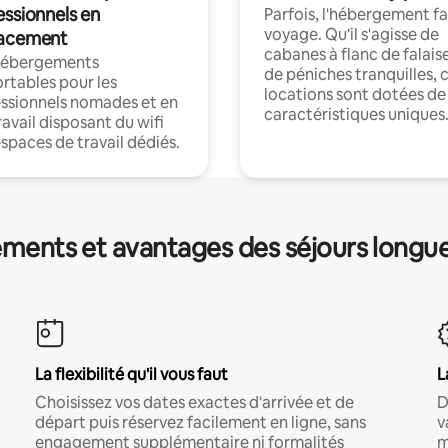
essionnels en
Parfois, l'hébergement fai
voyage. Qu'il s'agisse de
acement
cabanes à flanc de falais
hébergements
de péniches tranquilles, 
rtables pour les
locations sont dotées de
ssionnels nomades et en
caractéristiques uniques
ravail disposant du wifi
espaces de travail dédiés.
ments et avantages des séjours longu
La flexibilité qu'il vous faut
L
Choisissez vos dates exactes d'arrivée et de
D
départ puis réservez facilement en ligne, sans
v
engagement supplémentaire ni formalités
m