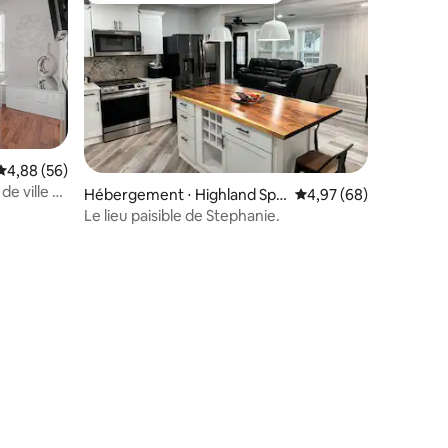
Évaluation moyenne sur la base de 56 commentaires : 4,88 sur 5
4,88 (56)
de ville à
taires : 4,98 sur 5
Hébergement ⋅ Highland Spri
Évaluation moyenne su
4,97 (68)
ngs
Le lieu paisible de Stephanie.