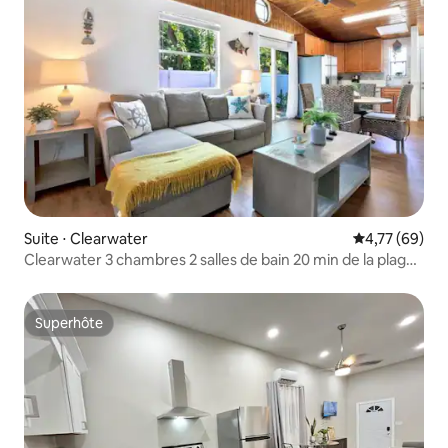
Suite ⋅ Clearwater
Évaluation mo
4,77 (69)
Clearwater 3 chambres 2 salles de bain 20 min de la plage
20 min de l'aéroport
Superhôte
Superhôte