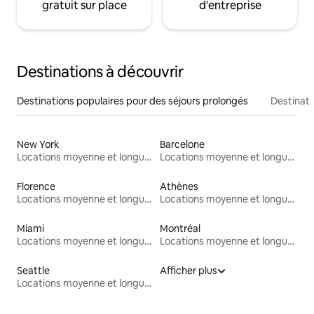
gratuit sur place
d'entreprise
Destinations à découvrir
Destinations populaires pour des séjours prolongés
Destinati
New York
Barcelone
Locations moyenne et longue durée
Locations moyenne et longue durée
Florence
Athènes
Locations moyenne et longue durée
Locations moyenne et longue durée
Miami
Montréal
Locations moyenne et longue durée
Locations moyenne et longue durée
Seattle
Afficher plus
Locations moyenne et longue durée