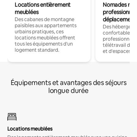
Locations entièrement
Nomades num
meublées
professionnel
déplacement
Des cabanes de montagne
paisibles aux appartements
Des hébergem
urbains pratiques, ces
confortables p
locations meublées offrent
professionnels
tous les équipements d'un
télétravail dis
logement standard.
et d'espaces de
Équipements et avantages des séjours
longue durée
Locations meublées