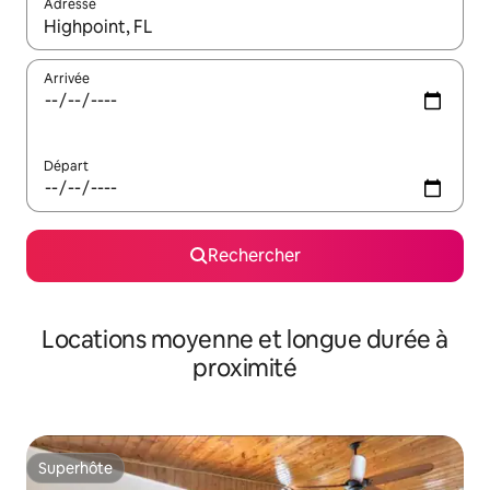
Adresse
Lorsque les résultats s'affichent, utilisez les flèches vers le hau
Arrivée
Départ
Rechercher
Locations moyenne et longue durée à
proximité
Superhôte
Superhôte