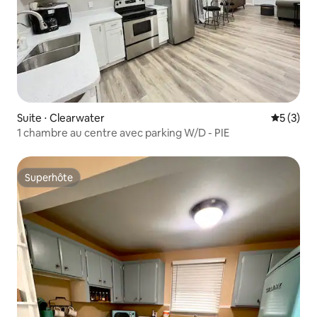
Suite ⋅ Clearwater
Évaluatio
5 (3)
1 chambre au centre avec parking W/D - PIE
Superhôte
Superhôte