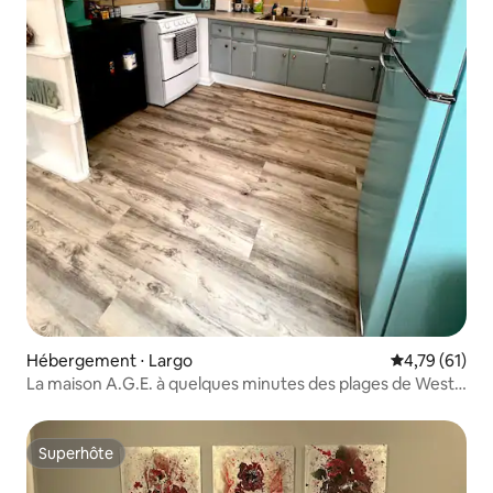
Hébergement ⋅ Largo
Évaluation mo
4,79 (61)
La maison A.G.E. à quelques minutes des plages de West
Fl.
Superhôte
Superhôte