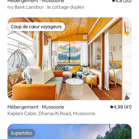
Hébergement ⋅ Mussoorie
Évaluation m
4,8 (20)
Ivy Bank Landour : le cottage duplex
Coup de cœur voyageurs
Coup de cœur voyageurs
Hébergement ⋅ Mussoorie
Évaluation mo
4,98 (41)
Kaplani Cabin, Dhanaulti Road, Mussoorie.
Superhôte
Superhôte