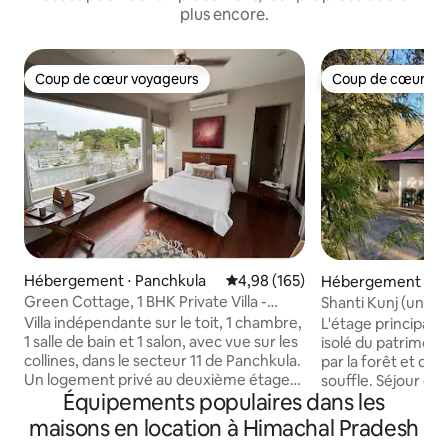
plus encore.
Coup de cœur voyageurs
Coup de cœur vo
Coup de cœur voyageurs
Coup de cœur vo
Hébergement ⋅ Panchkula
Évaluation moyenne sur la base 
4,98 (165)
Hébergement ⋅ M
Green Cottage, 1 BHK Private Villa -
Shanti Kunj (un jo
L'Orientale
Rez-de-chaussée
Villa indépendante sur le toit, 1 chambre,
L'étage principal e
1 salle de bain et 1 salon, avec vue sur les
isolé du patrimoi
collines, dans le secteur 11 de Panchkula.
par la forêt et des
Un logement privé au deuxième étage
souffle. Séjour de retraite pour 2 à
Équipements populaires dans les
avec sa propre entrée indépendante : lit
6 personnes avec 
queen, cuisine entièrement équipée,
bibliothèque, plus
maisons en location à Himachal Pradesh
salle de bain attenante et une terrasse
de repos. Une mai