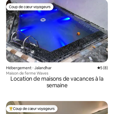
Coup de cœur voyageurs
Coup de cœur voyageurs
Hébergement ⋅ Jalandhar
Évaluatio
5 (8)
Maison de ferme Waves
Location de maisons de vacances à la
semaine
Coup de cœur voyageurs
Coups de cœur voyageurs les plus appréciés