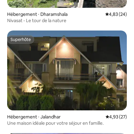
Hébergement ⋅ Dharamshala
Évaluation mo
4,83 (24)
Nivasat - Le tour de la nature
Superhôte
Superhôte
Hébergement ⋅ Jalandhar
Évaluation mo
4,93 (27)
Une maison idéale pour votre séjour en famille.