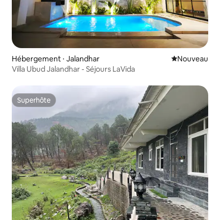
Hébergement ⋅ Jalandhar
Nouvel hébe
Nouveau
Villa Ubud Jalandhar - Séjours LaVida
Superhôte
Superhôte