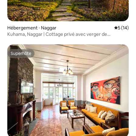
Hébergement ⋅ Naggar
Évaluation
5 (14)
Kuhama, Naggar | Cottage privé avec verger de
pommiers
Superhôte
Superhôte