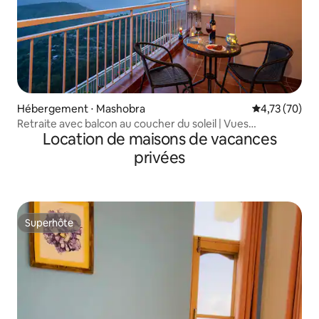
Hébergement ⋅ Mashobra
Évaluation mo
4,73 (70)
Retraite avec balcon au coucher du soleil | Vues
Location de maisons de vacances
panoramiques | 3 chambres + cuisine
privées
Superhôte
Superhôte