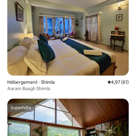
Hébergement ⋅ Shimla
Évaluation mo
4,97 (61)
Aaram Baagh Shimla
Superhôte
Superhôte