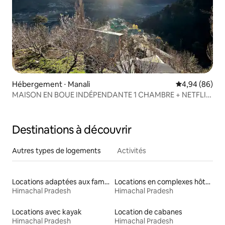
Hébergement ⋅ Manali
Évaluation mo
4,94 (86)
MAISON EN BOUE INDÉPENDANTE 1 CHAMBRE + NETFLIX
+ ALIMENTATION DE SECOURS
Destinations à découvrir
Autres types de logements
Activités
Locations adaptées aux familles
Locations en complexes hôteliers
Himachal Pradesh
Himachal Pradesh
Locations avec kayak
Location de cabanes
Himachal Pradesh
Himachal Pradesh