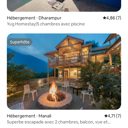
Hébergement ⋅ Dharampur
Évaluation m
4,86 (7)
Yug Homestay|5 chambres avec piscine
Superhôte
Superhôte
Hébergement ⋅ Manali
Évaluation 
4,71 (7)
Superbe escapade avec 2 chambres, balcon, vue et
balançoire