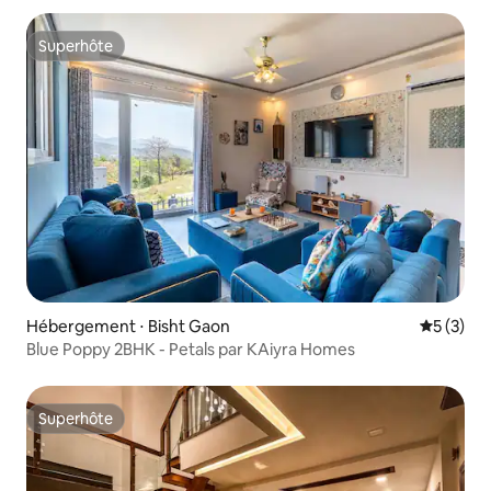
Superhôte
Superhôte
Hébergement ⋅ Bisht Gaon
Évaluatio
5 (3)
Blue Poppy 2BHK - Petals par KAiyra Homes
Superhôte
Superhôte