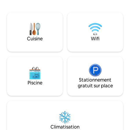
verdoyante. Élégant, spacieux,
entretenue, main
équipements modernes, Wi-Fi Airtel par
des retraites famili
fibre, climatisation, alimentation de
nature, des projets 
secours par onduleur, parking fermé. Au
distance, etc. Pour les familles, les
centre de la ville, mais à 5 minutes de la
professionnels, les
NH-1. Idéal pour les couples, les
personnes authent
voyageurs en solo ou un voyage
apprécieront, rece
Cuisine
Wifi
d'affaires. Vous partez à la montagne ?
la sainteté d'une 
La pause parfaite avant les routes
Gardien sur place,
sinueuses vers Kasauli et Shimla
petit-déjeuner et l
Stationnement
Piscine
gratuit sur place
Climatisation