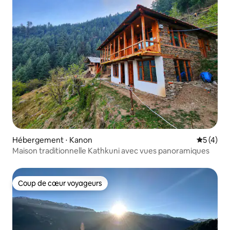
Hébergement ⋅ Kanon
Évaluatio
5 (4)
Maison traditionnelle Kathkuni avec vues panoramiques
Coup de cœur voyageurs
Coup de cœur voyageurs