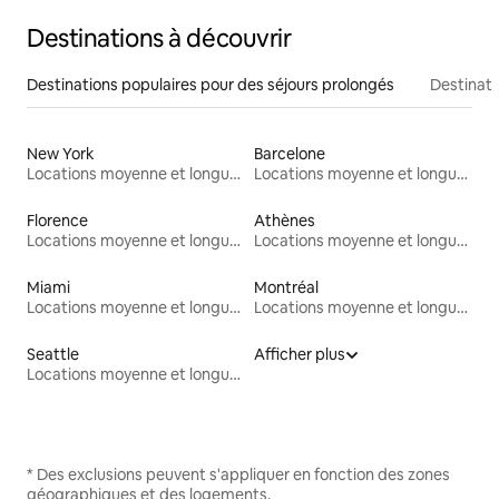
Destinations à découvrir
Destinations populaires pour des séjours prolongés
Destinati
New York
Barcelone
Locations moyenne et longue durée
Locations moyenne et longue durée
Florence
Athènes
Locations moyenne et longue durée
Locations moyenne et longue durée
Miami
Montréal
Locations moyenne et longue durée
Locations moyenne et longue durée
Seattle
Afficher plus
Locations moyenne et longue durée
* Des exclusions peuvent s'appliquer en fonction des zones
géographiques et des logements.