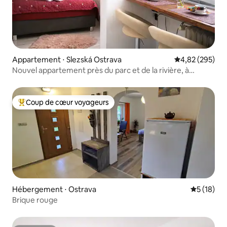
Appartement ⋅ Slezská Ostrava
Évaluation moy
4,82 (295)
Nouvel appartement près du parc et de la rivière, à
quelques minutes du centre
Coup de cœur voyageurs
Coups de cœur voyageurs les plus appréciés
Hébergement ⋅ Ostrava
Évaluation
5 (18)
Brique rouge