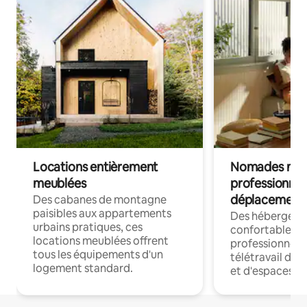
Locations entièrement
Nomades num
meublées
professionnel
déplacement
Des cabanes de montagne
paisibles aux appartements
Des hébergem
urbains pratiques, ces
confortables p
locations meublées offrent
professionnels
tous les équipements d'un
télétravail dis
logement standard.
et d'espaces de