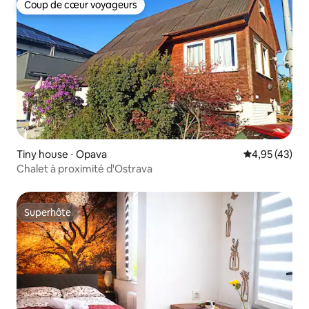
Coup de cœur voyageurs
Coup de cœur voyageurs
Tiny house ⋅ Opava
Évaluation mo
4,95 (43)
Chalet à proximité d'Ostrava
Superhôte
Superhôte