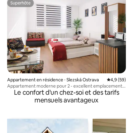
Superhôte
Superhôte
Appartement en résidence ⋅ Slezská Ostrava
Évaluation m
4,9 (59)
Appartement moderne pour 2 - excellent emplacement
Le confort d'un chez-soi et des tarifs
et confort
mensuels avantageux