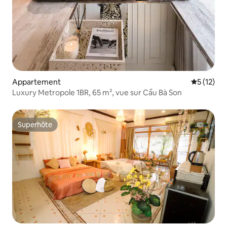
Appartement
Évaluation
5 (12)
Luxury Metropole 1BR, 65 m², vue sur Cầu Bà Son
Superhôte
Superhôte