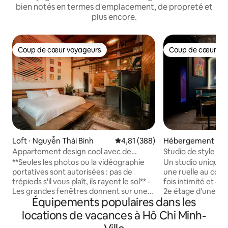
bien notés en termes d'emplacement, de propreté et
plus encore.
Coup de cœur voyageurs
Coup de cœur vo
Coup de cœur voyageurs
Coup de cœur vo
Loft ⋅ Nguyễn Thái Bình
Évaluation moyenne sur la base 
4,81 (388)
Hébergement ⋅ Qu
Appartement design cool avec de
Studio de style ba
superbes détails rétro
de Saigon
**Seules les photos ou la vidéographie
Un studio unique 
portatives sont autorisées : pas de
une ruelle au cœur
trépieds s'il vous plaît, ils rayent le sol** -
fois intimité et c
Les grandes fenêtres donnent sur une
2e étage d'une mais
Équipements populaires dans les
rue bordée d'arbres tamarin et sur
dessus du confor
l'architecture de l'époque coloniale
au rez-de-chaussée
locations de vacances à Hô Chi Minh-
française à quelques pas du cœur de la
les voyageurs qui 