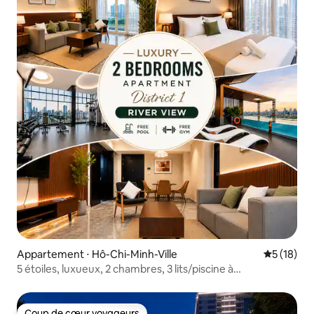
Appartement ⋅ Hô-Chi-Minh-Ville
Évaluation
5 (18)
5 étoiles, luxueux, 2 chambres, 3 lits/piscine à
débordement en hauteur/salle de sport
Coup de cœur voyageurs