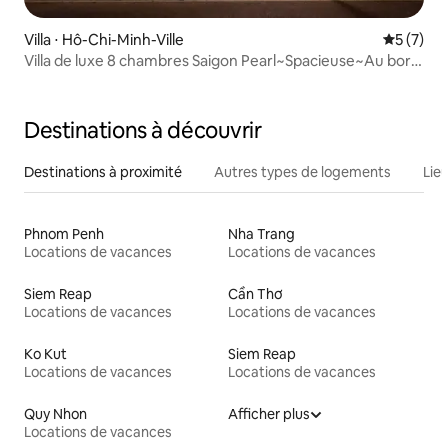
Villa ⋅ Hô-Chi-Minh-Ville
Évaluatio
5 (7)
Villa de luxe 8 chambres Saigon Pearl~Spacieuse~Au bord
de la rivière
Destinations à découvrir
Destinations à proximité
Autres types de logements
Lie
Phnom Penh
Nha Trang
Locations de vacances
Locations de vacances
Siem Reap
Cần Thơ
Locations de vacances
Locations de vacances
Ko Kut
Siem Reap
Locations de vacances
Locations de vacances
Quy Nhon
Afficher plus
Locations de vacances