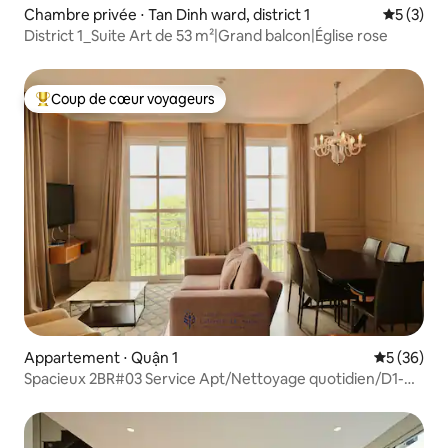
Chambre privée ⋅ Tan Dinh ward, district 1
Évaluatio
5 (3)
District 1_Suite Art de 53 m²|Grand balcon|Église rose
Coup de cœur voyageurs
Coups de cœur voyageurs les plus appréciés
Appartement ⋅ Quận 1
Évaluation
5 (36)
Spacieux 2BR#03 Service Apt/Nettoyage quotidien/D1-
HCMC