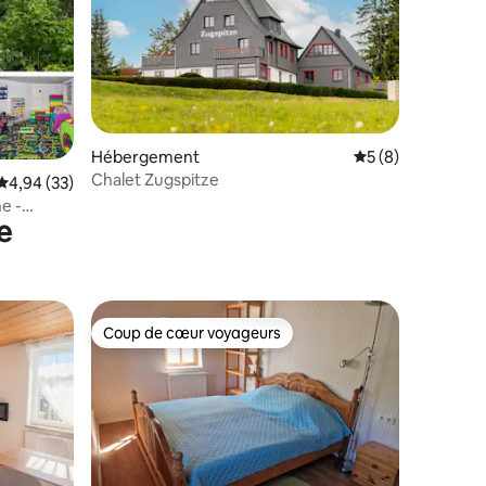
ntaires : 4,91 sur 5
Hébergement
Évaluation moyenn
5 (8)
Chalet Zugspitze
Évaluation moyenne sur la base de 33 commentaires : 4,94 sur 5
4,94 (33)
e -
e
Coup de cœur voyageurs
Coup de cœur voyageurs