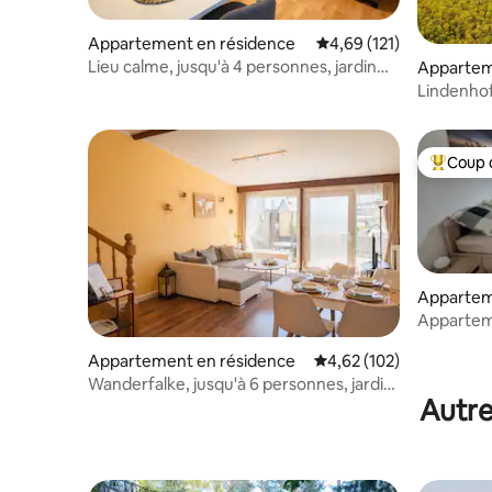
Appartement en résidence
Évaluation moyenne sur
4,69 (121)
Lieu calme, jusqu'à 4 personnes, jardin
Appartem
avec piscine et barbecue
Lindenhof
Coup 
Coups de
Appartem
Apparteme
50 m²
Appartement en résidence
Évaluation moyenne sur
4,62 (102)
Wanderfalke, jusqu'à 6 personnes, jardin
Autre
et piscine, parking