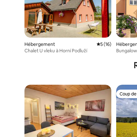
Hébergement
Évaluation moyenne
5 (16)
Héberge
Chalet U vleku à Horní Podluží
Bungalow
Coup de
Coup de