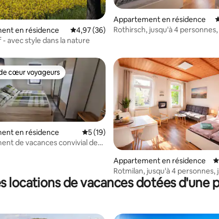
 la base de 121 commentaires : 4,69 sur 5
Appartement en résidence
É
Rothirsch, jusqu'à 4 personnes,
ent en résidence
Évaluation moyenne sur la base de 36 commen
4,97 (36)
distance de marche de l'Elbe, c
 - avec style dans la nature
de cœur voyageurs
 cœur voyageurs les plus appréciés
ent en résidence
Évaluation moyenne sur la base de 19 co
5 (19)
nt de vacances convivial de
 la base de 102 commentaires : 4,62 sur 5
Appartement en résidence
É
Rotmilan, jusqu'à 4 personnes, 
s locations de vacances dotées d'une p
avec piscine et barbecue