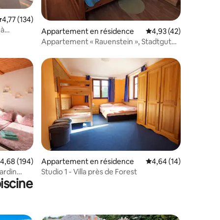
valuation moyenne sur la base de 134 commentaires : 4,77 sur 5
4,77 (134)
 à
taires : 4,97 sur 5
Appartement en résidence
Évaluation moyenne su
4,93 (42)
entral
Appartement « Rauenstein », Stadtgut
Wehlen
mmentaires : 5 sur 5
valuation moyenne sur la base de 194 commentaires : 4,68 sur 5
4,68 (194)
Appartement en résidence
Évaluation moyenne su
4,64 (14)
jardin
Studio 1 - Villa près de Forest
iscine