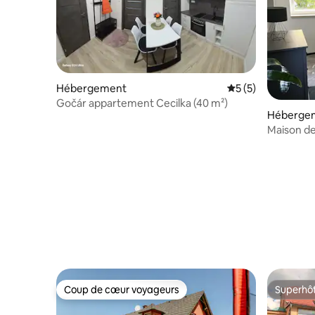
Hébergement
Évaluation moyenn
5 (5)
Gočár appartement Cecilka (40 m²)
Héberge
Maison de
Lilienstei
Coup de cœur voyageurs
Superhô
Coup de cœur voyageurs
Superhô