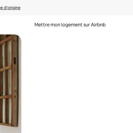
ue d'origine
Mettre mon logement sur Airbnb
sant glisser.