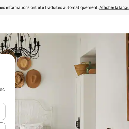
nes informations ont été traduites automatiquement. 
Afficher la lang
vec
hes vers le haut et vers le bas pour les parcourir ou en appuyant et en fai