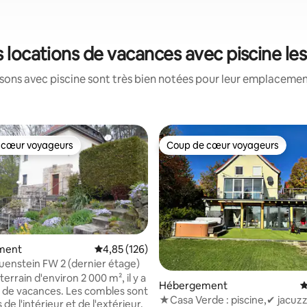
s locations de vacances avec piscine l
ons avec piscine sont très bien notées pour leur emplacement
 cœur voyageurs
Coup de cœur voyageurs
 cœur voyageurs
Coup de cœur voyageurs
ment
Évaluation moyenne sur la base de 126 comme
4,85 (126)
auenstein FW 2 (dernier étage)
terrain d'environ 2 000 m², il y a
Hébergement
É
 de vacances. Les combles sont
r la base de 104 commentaires : 4,9 sur 5
★Casa Verde : piscine,✔ jacuzz
 de l'intérieur et de l'extérieur.