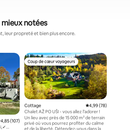
es mieux notées
, leur propreté et bien plus encore.
Apparte
Coup de cœur voyageurs
Superhô
Coup de cœur voyageurs
Superhô
Apparteme
cheminé
Cet éléga
idéal po
vos batt
attendre 
avec des
beaucoup
installat
ntaires : 4,85 sur 5
Cottage
Évaluation moyenne su
4,99 (78)
qu'un saun
Chalet AŽ PO UŠI - vous allez l’adorer !
soit en c
Un lieu avec près de 15 000 m² de terrain
valuation moyenne sur la base de 107 commentaires : 4,85 sur 5
4,85 (107)
profitez 
privé où vous pourrez profiter du calme
cette co
i,✔
et de la liberté. Détendez-vous dans la