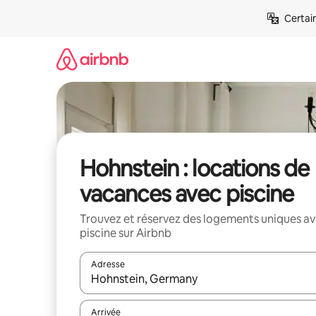
Aller
Certai
directement
au
contenu
Hohnstein : locations de
vacances avec piscine
Trouvez et réservez des logements uniques a
piscine sur Airbnb
Adresse
Lorsque les résultats s'affichent, utilisez les flèc
Arrivée