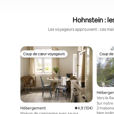
Hohnstein : le
Les voyageurs approuvent : ces mais
Coup de cœur voyageurs
Coup de
Coup de cœur voyageurs
Coup de
Héberge
Vers le R
Sur notre 
2 maisons
Hébergement
Évaluation moyenne su
4,9 (104)
bien isolés
Maison de campagne avec sauna