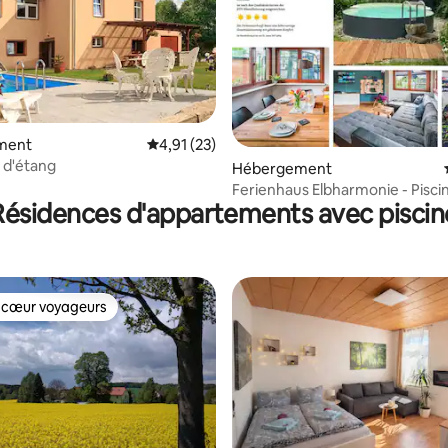
 sur la base de 16 commentaires : 5 sur 5
ment
Évaluation moyenne sur la base de 23 comme
4,91 (23)
 d'étang
Hébergement
Ferienhaus Elbharmonie - Piscin
Résidences d'appartements avec piscin
Cheminée - Jardin
 cœur voyageurs
 cœur voyageurs