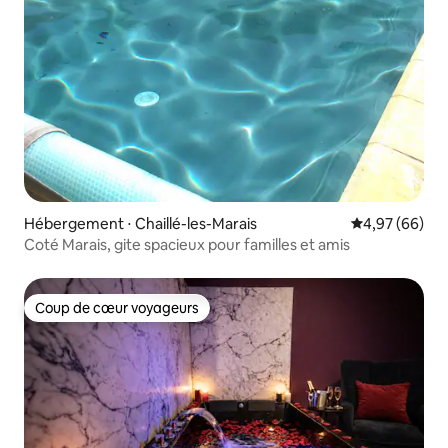
Hébergement ⋅ Chaillé-les-Marais
Évaluation mo
4,97 (66)
Coté Marais, gite spacieux pour familles et amis
Coup de cœur voyageurs
Coup de cœur voyageurs