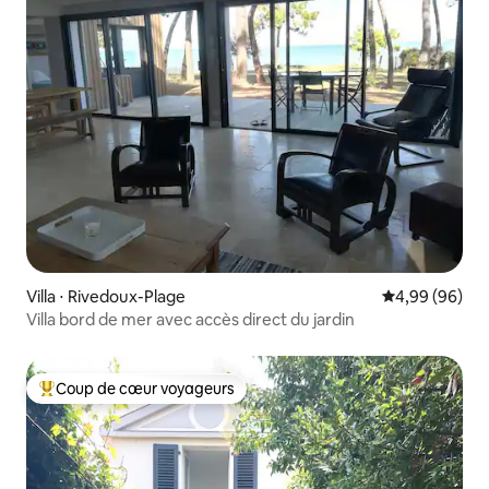
Villa ⋅ Rivedoux-Plage
Évaluation mo
4,99 (96)
Villa bord de mer avec accès direct du jardin
Coup de cœur voyageurs
Coups de cœur voyageurs les plus appréciés