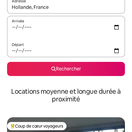
Adresse
Lorsque les résultats s'affichent, utilisez les flèches vers le hau
Arrivée
Départ
Rechercher
Locations moyenne et longue durée à
proximité
Coup de cœur voyageurs
Coups de cœur voyageurs les plus appréciés