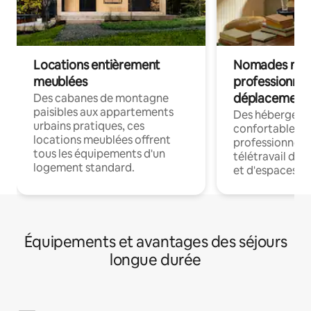
Locations entièrement
Nomades num
meublées
professionnel
déplacement
Des cabanes de montagne
paisibles aux appartements
Des hébergem
urbains pratiques, ces
confortables p
locations meublées offrent
professionnels
tous les équipements d'un
télétravail dis
logement standard.
et d'espaces de
Équipements et avantages des séjours
longue durée