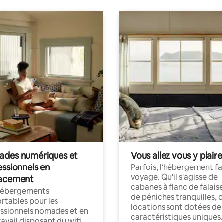
des numériques et
Vous allez vous y plaire
essionnels en
Parfois, l'hébergement fai
voyage. Qu'il s'agisse de
acement
cabanes à flanc de falais
hébergements
de péniches tranquilles, 
rtables pour les
locations sont dotées de
ssionnels nomades et en
caractéristiques uniques
ravail disposant du wifi