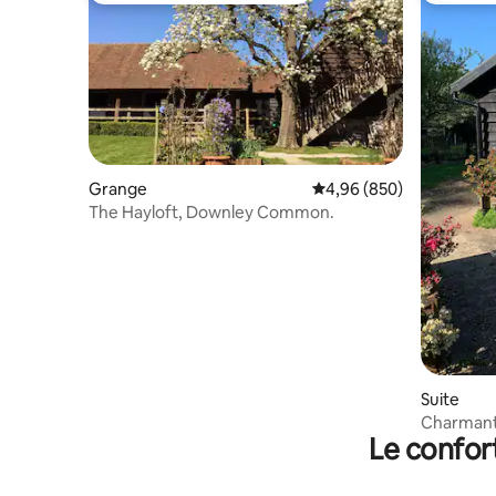
Grange
Évaluation moyenne sur 
4,96 (850)
The Hayloft, Downley Common.
Suite
Charmant
Le confor
parking.