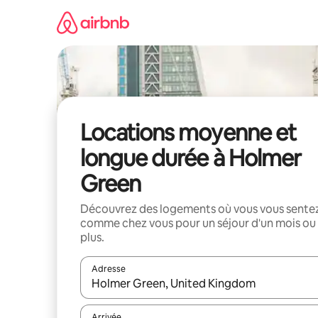
Aller
directement
au
contenu
Locations moyenne et
longue durée à Holmer
Green
Découvrez des logements où vous vous sente
comme chez vous pour un séjour d'un mois ou
plus.
Adresse
Lorsque les résultats s'affichent, utilisez les flèc
Arrivée