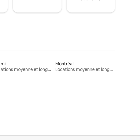
ami
Montréal
Locations moyenne et longue durée
Locations moyenne et longue durée