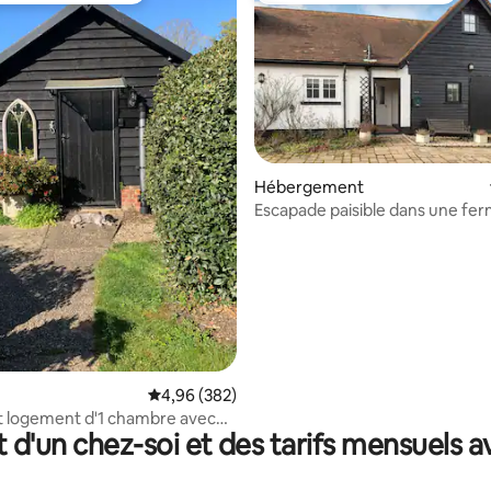
la base de 850 commentaires : 4,96 sur 5
Hébergement
Escapade paisible dans une fe
Chilterns
Évaluation moyenne sur la base de 382 commen
4,96 (382)
 logement d'1 chambre avec
t d'un chez-soi et des tarifs mensuels 