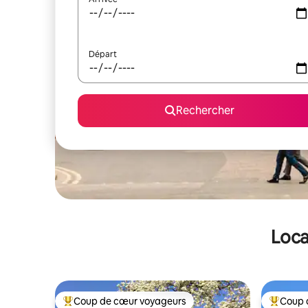
Départ
Rechercher
Loca
Coup de cœur voyageurs
Coup 
Coups de cœur voyageurs les plus appréciés
Coups de