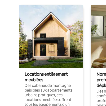
Locations entièrement
Noma
meublées
prof
dépl
Des cabanes de montagne
paisibles aux appartements
Des 
urbains pratiques, ces
confo
locations meublées offrent
profe
tous les équipements d'un
télét