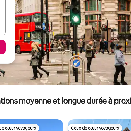
tions moyenne et longue durée à prox
de cœur voyageurs
Coup de cœur voyageurs
 cœur voyageurs les plus appréciés
Coup de cœur voyageurs