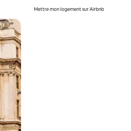
Mettre mon logement sur Airbnb
sant glisser.