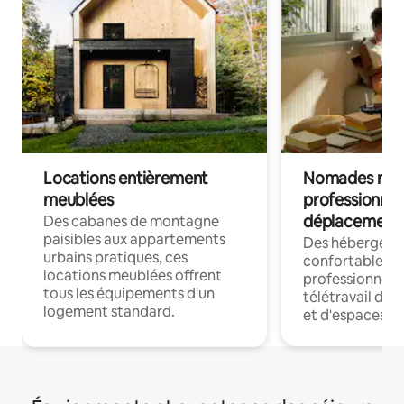
Locations entièrement
Nomades num
meublées
professionnel
déplacement
Des cabanes de montagne
paisibles aux appartements
Des hébergem
urbains pratiques, ces
confortables p
locations meublées offrent
professionnels
tous les équipements d'un
télétravail dis
logement standard.
et d'espaces de