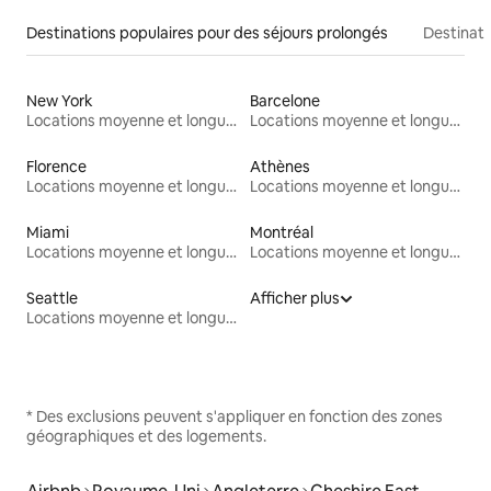
Destinations populaires pour des séjours prolongés
Destinati
New York
Barcelone
Locations moyenne et longue durée
Locations moyenne et longue durée
Florence
Athènes
Locations moyenne et longue durée
Locations moyenne et longue durée
Miami
Montréal
Locations moyenne et longue durée
Locations moyenne et longue durée
Seattle
Afficher plus
Locations moyenne et longue durée
* Des exclusions peuvent s'appliquer en fonction des zones
géographiques et des logements.