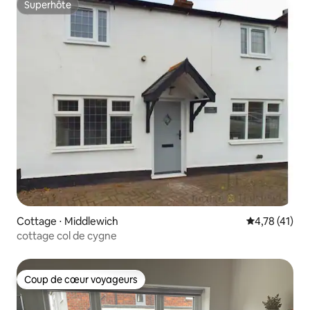
Superhôte
Superhôte
Cottage ⋅ Middlewich
Évaluation mo
4,78 (41)
cottage col de cygne
Coup de cœur voyageurs
Coup de cœur voyageurs