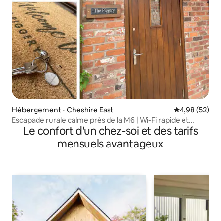
Hébergement ⋅ Cheshire East
Évaluation mo
4,98 (52)
Escapade rurale calme près de la M6 | Wi-Fi rapide et
Le confort d'un chez-soi et des tarifs
parking
mensuels avantageux