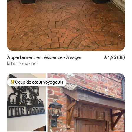
Appartement en résidence ⋅ Alsager
Évaluation mo
4,95 (38)
la belle maison
Coup de cœur voyageurs
Coups de cœur voyageurs les plus appréciés