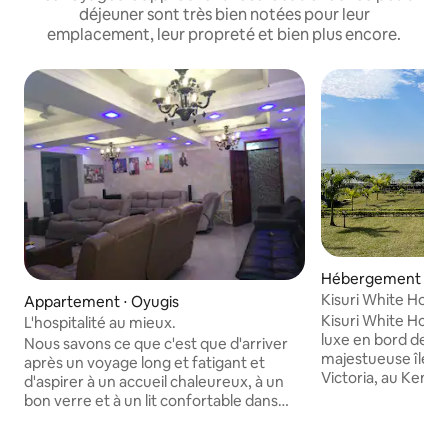
déjeuner sont très bien notées pour leur
emplacement, leur propreté et bien plus encore.
Hébergement ⋅ Mf
land
Kisuri White Hous
Appartement ⋅ Oyugis
luxe à Mfangano
Kisuri White Hous
L'hospitalité au mieux.
luxe en bord de mer
Nous savons ce que c'est que d'arriver
majestueuse île de
après un voyage long et fatigant et
Victoria, au Kenya.
d'aspirer à un accueil chaleureux, à un
directement sur la
bon verre et à un lit confortable dans
équipements que l
lequel s'allonger. Les familles et les
part ailleurs sur l
professionnels nous apprécient