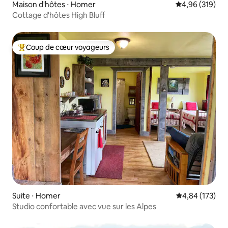
Maison d'hôtes ⋅ Homer
Évaluation moy
4,96 (319)
Cottage d'hôtes High Bluff
Coup de cœur voyageurs
Coups de cœur voyageurs les plus appréciés
Suite ⋅ Homer
Évaluation moy
4,84 (173)
Studio confortable avec vue sur les Alpes