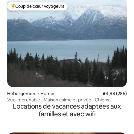
Coup de cœur voyageurs
Coups de cœur voyageurs les plus appréciés
Hébergement ⋅ Homer
Évaluation moy
4,98 (286)
Vue imprenable - Maison calme et privée - Chiens
Locations de vacances adaptées aux
autorisés
familles et avec wifi