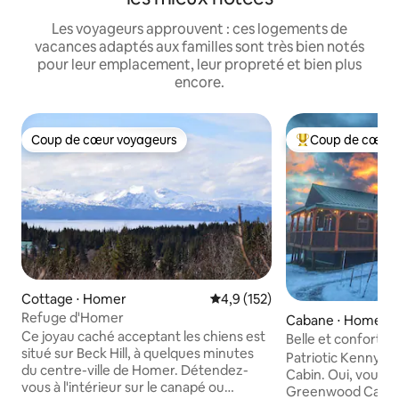
Les voyageurs approuvent : ces logements de
vacances adaptés aux familles sont très bien notés
pour leur emplacement, leur propreté et bien plus
encore.
Coup de cœur voyageurs
Coup de cœur 
Coup de cœur voyageurs
Coups de cœur vo
Cottage ⋅ Homer
Évaluation moyenne sur la base
4,9 (152)
Refuge d'Homer
Cabane ⋅ Homer
Ce joyau caché acceptant les chiens est
Belle et confortab
situé sur Beck Hill, à quelques minutes
Greenwood avec vu
Patriotic Kenny a
du centre-ville de Homer. Détendez-
Cabin. Oui, vous l'
vous à l'intérieur sur le canapé ou
Greenwood Cabin e