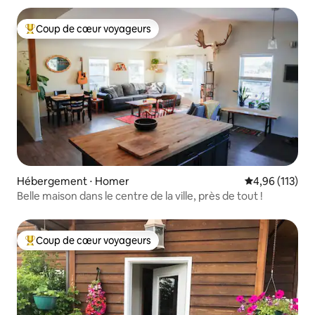
Coup de cœur voyageurs
Coups de cœur voyageurs les plus appréciés
Hébergement ⋅ Homer
Évaluation moy
4,96 (113)
Belle maison dans le centre de la ville, près de tout !
Coup de cœur voyageurs
Coups de cœur voyageurs les plus appréciés