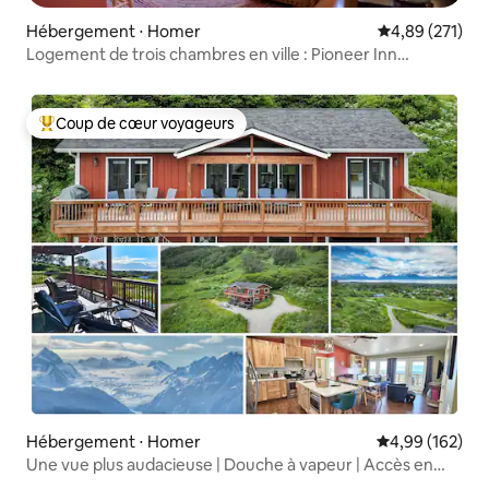
Hébergement ⋅ Homer
Évaluation moy
4,89 (271)
Logement de trois chambres en ville : Pioneer Inn
Guesthouse
Coup de cœur voyageurs
Coups de cœur voyageurs les plus appréciés
Hébergement ⋅ Homer
Évaluation moy
4,99 (162)
Une vue plus audacieuse | Douche à vapeur | Accès en
fauteuil roulant