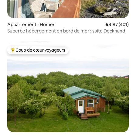
Appartement ⋅ Homer
Évaluation moy
4,87 (401)
Superbe hébergement en bord de mer : suite Deckhand
Coup de cœur voyageurs
Coups de cœur voyageurs les plus appréciés