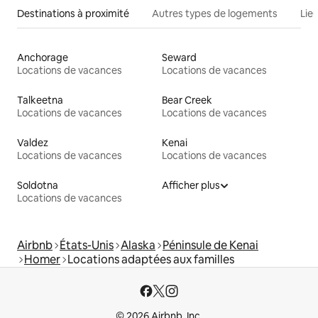
Destinations à proximité
Autres types de logements
Lie
Anchorage
Seward
Locations de vacances
Locations de vacances
Talkeetna
Bear Creek
Locations de vacances
Locations de vacances
Valdez
Kenai
Locations de vacances
Locations de vacances
Soldotna
Afficher plus
Locations de vacances
Airbnb
États-Unis
Alaska
Péninsule de Kenai
Homer
Locations adaptées aux familles
© 2026 Airbnb, Inc.