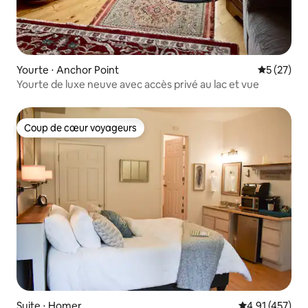
Yourte ⋅ Anchor Point
Évaluation
5 (27)
Yourte de luxe neuve avec accès privé au lac et vue
Coup de cœur voyageurs
Coup de cœur voyageurs
Suite ⋅ Homer
Évaluation moy
4,91 (457)