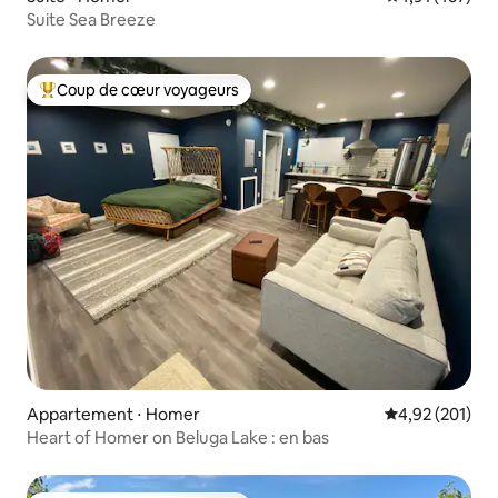
Suite Sea Breeze
Coup de cœur voyageurs
Coups de cœur voyageurs les plus appréciés
Appartement ⋅ Homer
Évaluation moy
4,92 (201)
Heart of Homer on Beluga Lake : en bas