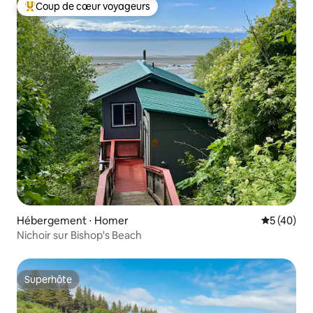
Coup de cœur voyageurs
Coups de cœur voyageurs les plus appréciés
Hébergement ⋅ Homer
Évaluation
5 (40)
Nichoir sur Bishop's Beach
Superhôte
Superhôte