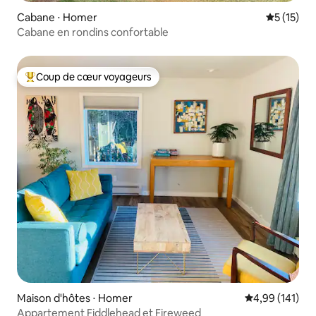
Cabane ⋅ Homer
Évaluation
5 (15)
Cabane en rondins confortable
Coup de cœur voyageurs
Coups de cœur voyageurs les plus appréciés
Maison d'hôtes ⋅ Homer
Évaluation moy
4,99 (141)
Appartement Fiddlehead et Fireweed