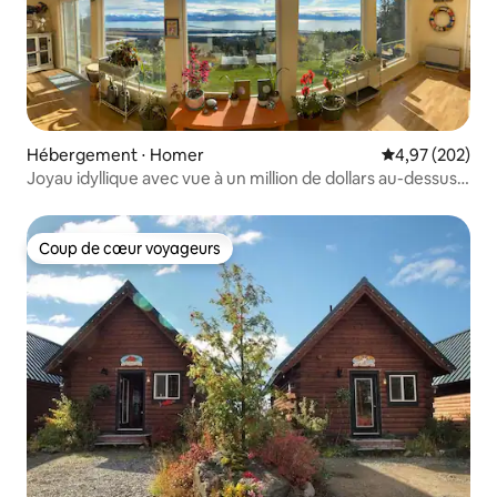
Hébergement ⋅ Homer
Évaluation moy
4,97 (202)
Joyau idyllique avec vue à un million de dollars au-dessus
de Homer
Coup de cœur voyageurs
Coup de cœur voyageurs