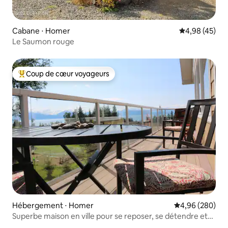
Cabane ⋅ Homer
Évaluation mo
4,98 (45)
Le Saumon rouge
Coup de cœur voyageurs
Coups de cœur voyageurs les plus appréciés
Hébergement ⋅ Homer
Évaluation moy
4,96 (280)
Superbe maison en ville pour se reposer, se détendre et
profiter de la vue !