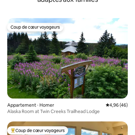
Coup de cœur voyageurs
Coup de cœur voyageurs
Appartement ⋅ Homer
Évaluation mo
4,96 (46)
Alaska Room at Twin Creeks Trailhead Lodge
Coup de cœur voyageurs
Coups de cœur voyageurs les plus appréciés