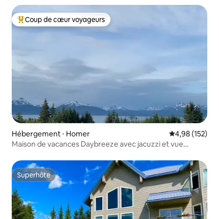
Coup de cœur voyageurs
Coups de cœur voyageurs les plus appréciés
Hébergement ⋅ Homer
Évaluation moy
4,98 (152)
Maison de vacances Daybreeze avec jacuzzi et vue
magnifique
Superhôte
Superhôte