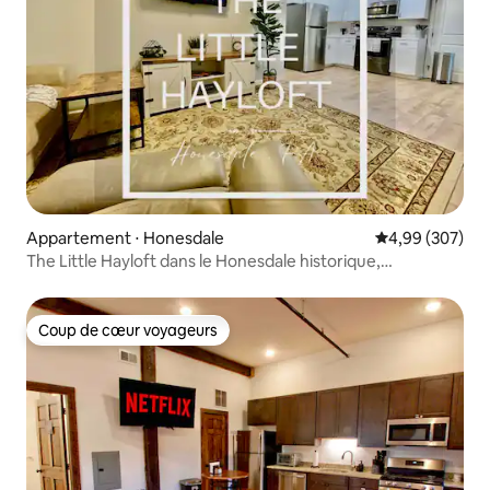
Appartement ⋅ Honesdale
Évaluation moy
4,99 (307)
The Little Hayloft dans le Honesdale historique,
Pennsylvanie
Coup de cœur voyageurs
Coup de cœur voyageurs