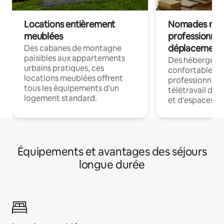
Locations entièrement
Nomades num
meublées
professionnel
déplacement
Des cabanes de montagne
paisibles aux appartements
Des hébergem
urbains pratiques, ces
confortables p
locations meublées offrent
professionnels
tous les équipements d'un
télétravail dis
logement standard.
et d'espaces de
Équipements et avantages des séjours
longue durée