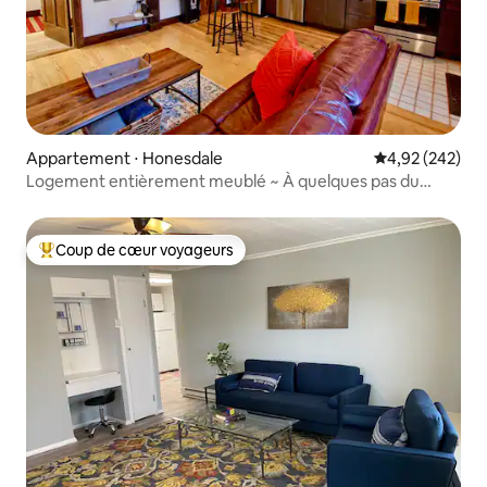
Appartement ⋅ Honesdale
Évaluation moy
4,92 (242)
Logement entièrement meublé ~ À quelques pas du
centre-ville
Coup de cœur voyageurs
Coups de cœur voyageurs les plus appréciés