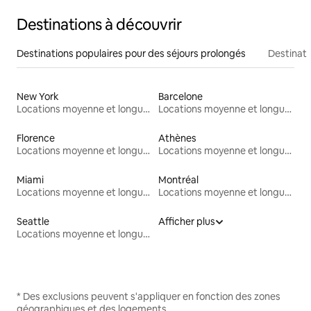
Destinations à découvrir
Destinations populaires pour des séjours prolongés
Destinati
New York
Barcelone
Locations moyenne et longue durée
Locations moyenne et longue durée
Florence
Athènes
Locations moyenne et longue durée
Locations moyenne et longue durée
Miami
Montréal
Locations moyenne et longue durée
Locations moyenne et longue durée
Seattle
Afficher plus
Locations moyenne et longue durée
* Des exclusions peuvent s'appliquer en fonction des zones
géographiques et des logements.