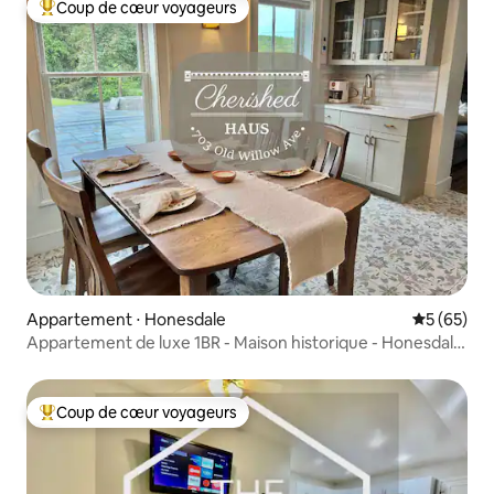
Coup de cœur voyageurs
Coups de cœur voyageurs les plus appréciés
Appartement ⋅ Honesdale
Évaluation
5 (65)
Appartement de luxe 1BR - Maison historique - Honesdale,
PA
Coup de cœur voyageurs
Coups de cœur voyageurs les plus appréciés