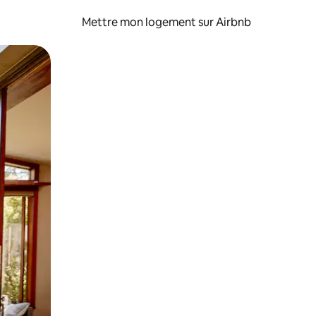
Mettre mon logement sur Airbnb
sant glisser.