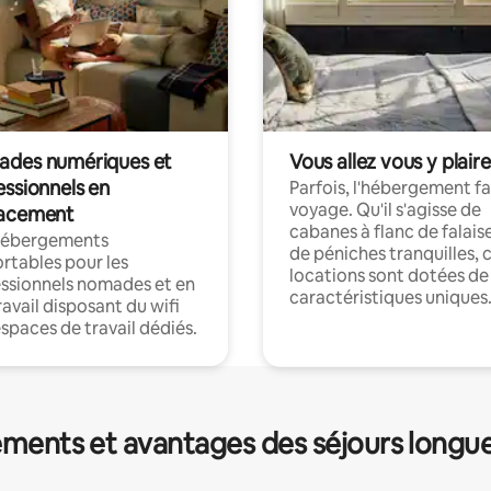
des numériques et
Vous allez vous y plaire
essionnels en
Parfois, l'hébergement fai
voyage. Qu'il s'agisse de
acement
cabanes à flanc de falais
hébergements
de péniches tranquilles, 
rtables pour les
locations sont dotées de
ssionnels nomades et en
caractéristiques uniques
ravail disposant du wifi
espaces de travail dédiés.
ments et avantages des séjours longu