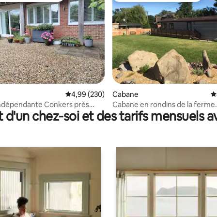
 la base de 54 commentaires : 4,96 sur 5
Évaluation moyenne sur la base de 230 commen
4,99 (230)
Cabane
É
ndépendante Conkers près
Cabane en rondins de la ferme
t d'un chez-soi et des tarifs mensuels 
y
Honeystreet