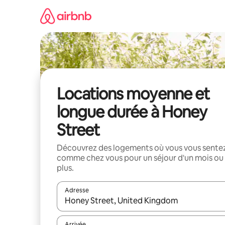
Aller
directement
au
contenu
Locations moyenne et
longue durée à Honey
Street
Découvrez des logements où vous vous sente
comme chez vous pour un séjour d'un mois ou
plus.
Adresse
Lorsque les résultats s'affichent, utilisez les flèc
Arrivée