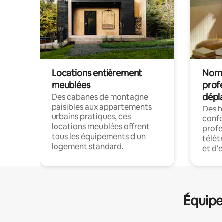
Locations entièrement
Noma
meublées
prof
dépl
Des cabanes de montagne
paisibles aux appartements
Des 
urbains pratiques, ces
confo
locations meublées offrent
profe
tous les équipements d'un
télét
logement standard.
et d'
Équipe