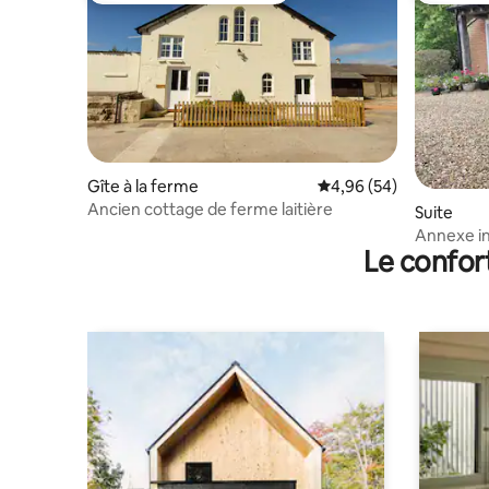
Gîte à la ferme
Évaluation moyenne sur
4,96 (54)
Ancien cottage de ferme laitière
Suite
Annexe i
Le confor
d'Avebur