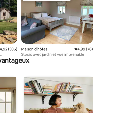
taires : 4,99 sur 5
valuation moyenne sur la base de 306 commentaires : 4,92 sur 5
4,92 (306)
Maison d'hôtes
Évaluation moyenne su
4,99 (76)
Studio avec jardin et vue imprenable
avantageux