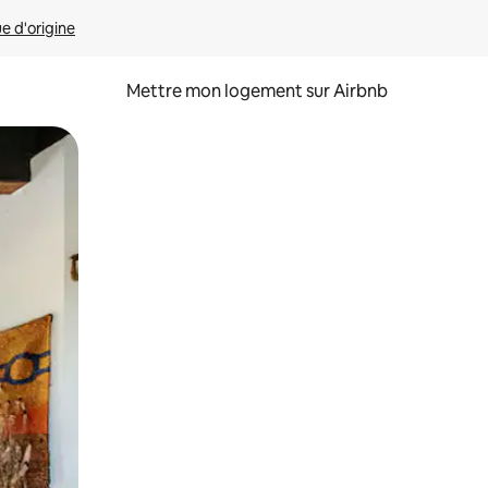
ue d'origine
Mettre mon logement sur Airbnb
sant glisser.