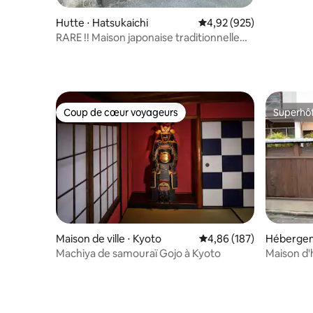
Hutte ⋅ Hatsukaichi
Évaluation moyenne sur 
4,92 (925)
RARE !! Maison japonaise traditionnelle
près de MIYAJIMA
Coup de cœur voyageurs
Superhô
Coup de cœur voyageurs
Superhô
Maison de ville ⋅ Kyoto
Évaluation moyenne sur 
4,86 (187)
Hébergem
Machiya de samouraï Gojo à Kyoto
Maison d'