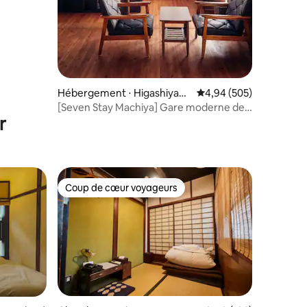
Hébergement ⋅ Higashiyam
Évaluation moyenne sur
4,94 (505)
a-ku, Kyōto-shi
[Seven Stay Machiya] Gare moderne de
r
Machiya Kyoto
Coup de cœur voyageurs
Coup de cœur voyageurs