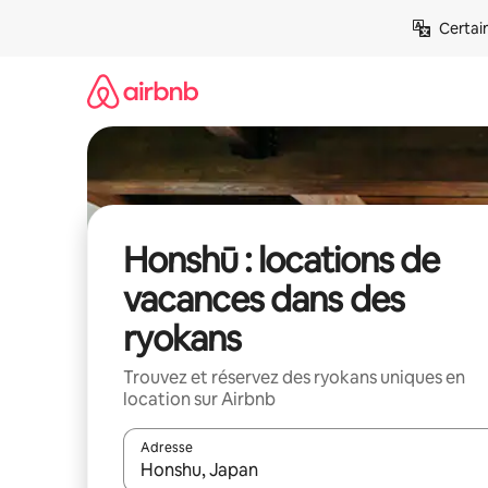
Aller
Certai
directement
au
contenu
Honshū : locations de
vacances dans des
ryokans
Trouvez et réservez des ryokans uniques en
location sur Airbnb
Adresse
Lorsque les résultats s'affichent, utilisez les flèc