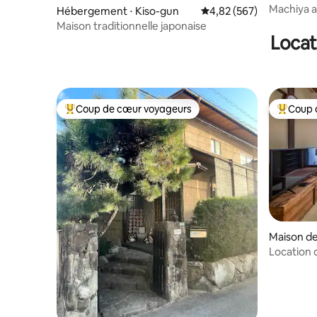
Machiya a
Hébergement ⋅ Kiso-gun
Évaluation moyenne sur 
4,82 (567)
JR•Baigno
Maison traditionnelle japonaise
Locat
Coup de cœur voyageurs
Coup 
Coups de cœur voyageurs les plus appréciés
Coups de
Maison de 
Location 
maximum 
pied de l
environ 1
de Kyoto