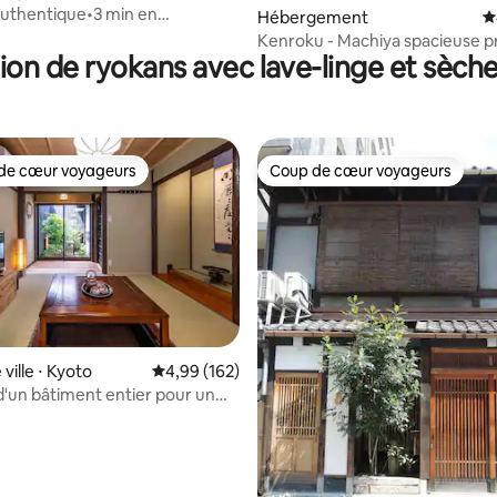
uthentique•3 min en
la base de 567 commentaires : 4,82 sur 5
Hébergement
É
ire•Jardin・Station de Kyoto
Kenroku - Machiya spacieuse p
ion de ryokans avec lave-linge et sèche
jardin Kenro
de cœur voyageurs
Coup de cœur voyageurs
 cœur voyageurs les plus appréciés
Coup de cœur voyageurs
ville ⋅ Kyoto
Évaluation moyenne sur la base de 162 commen
4,99 (162)
d'un bâtiment entier pour un
de 5 personnes À 6 minutes à
a gare de JR Tambaguchi À
0 minutes en voiture de la gare