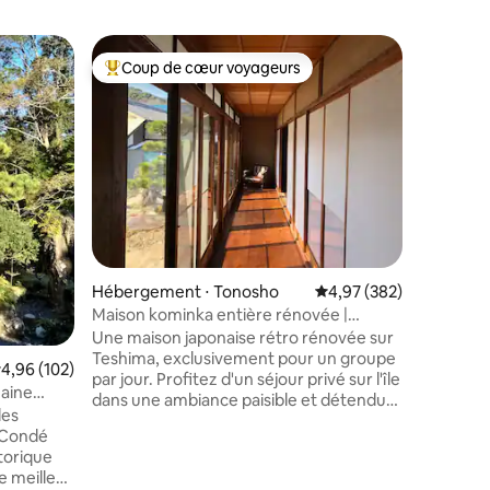
Villa ⋅ Hid
Coup de cœur voyageurs
Coup
lus appréciés
Coups de cœur voyageurs les plus appréciés
Coups d
SUKIYA-Z
authentiq
Cette ma
distingue
artisanale
principal
HidaFuru
rues étro
« Machiy
blancs et des treil
partager 
Hébergement ⋅ Tonosho
Évaluation moyenne sur
4,97 (382)
entretenu
une ferme 
Maison kominka entière rénovée |
pouvez ・Séjourner dans le quartier
Teshima | Retraite
Une maison japonaise rétro rénovée sur
historique · vous・ détendre apr
Teshima, exclusivement pour un groupe
valuation moyenne sur la base de 102 commentaires : 4,96 sur 5
4,96 (102)
voyage 
par jour. Profitez d'un séjour privé sur l'île
maine
authentiq
dans une ambiance paisible et détendue.
les
culture locales Rec
Si vous avez de la chance, nos chats
n Condé
pourraient vous rendre visite le soir. Un
torique
excellent point de départ pour une
e meilleur
tournée des îles artistiques, avec des