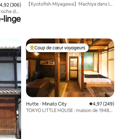
【Kyotofish·Miyagawa】Machiya dans le
valuation moyenne sur la base de 306 commentaires : 4,92 sur 5
4,92 (306)
quartier des geishas de Kyoto
roche du
-linge
Coup de cœur voyageurs
Coups de cœur voyageurs les plus appréciés
taires : 4,99 sur 5
Hutte ⋅ Minato City
Évaluation moyenne sur
4,97 (249)
TOKYO LITTLE HOUSE : maison de 1948
au cœur de la ville