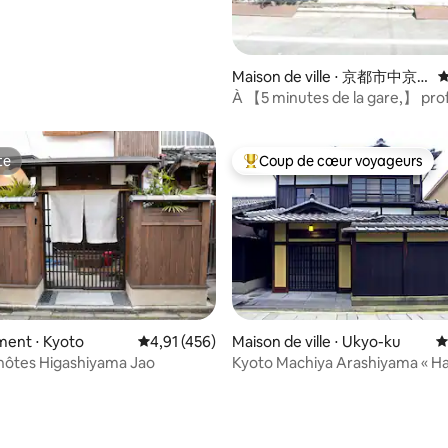
la base de 925 commentaires : 4,92 sur 5
Maison de ville ⋅ 京都市中京
É
区
À 【5 minutes de la gare,】 prof
l'atmosphère locale (2e étage)
te
Coup de cœur voyageurs
te
Coups de cœur voyageurs les p
la base de 187 commentaires : 4,86 sur 5
ent ⋅ Kyoto
Évaluation moyenne sur la base de 456 comme
4,91 (456)
Maison de ville ⋅ Ukyo-ku
É
hôtes Higashiyama Jao
Kyoto Machiya Arashiyama « Ha
araka-tanaka