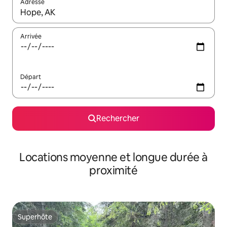
Adresse
Lorsque les résultats s'affichent, utilisez les flèches vers le hau
Arrivée
Départ
Rechercher
Locations moyenne et longue durée à
proximité
Superhôte
Superhôte