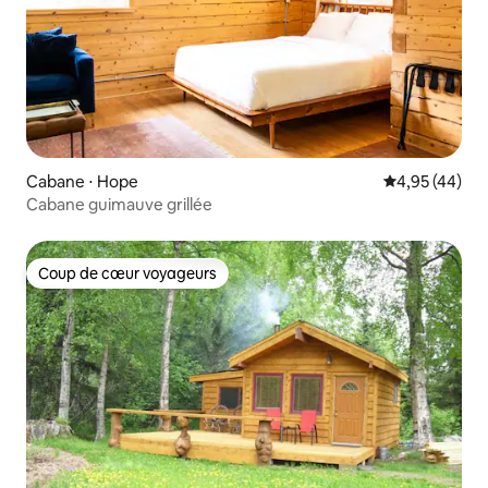
Cabane ⋅ Hope
Évaluation mo
4,95 (44)
Cabane guimauve grillée
Coup de cœur voyageurs
Coup de cœur voyageurs