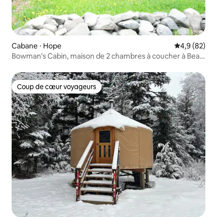
Cabane ⋅ Hope
Évaluation m
4,9 (82)
Bowman's Cabin, maison de 2 chambres à coucher à Bear
Creek
Coup de cœur voyageurs
Coup de cœur voyageurs