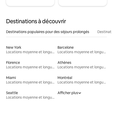
Destinations à découvrir
Destinations populaires pour des séjours prolongés
Destinati
New York
Barcelone
Locations moyenne et longue durée
Locations moyenne et longue durée
Florence
Athènes
Locations moyenne et longue durée
Locations moyenne et longue durée
Miami
Montréal
Locations moyenne et longue durée
Locations moyenne et longue durée
Seattle
Afficher plus
Locations moyenne et longue durée