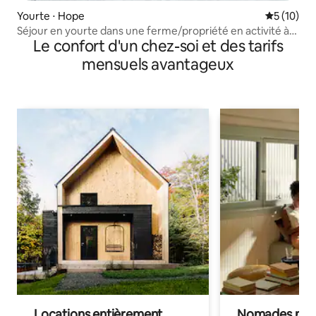
Yourte ⋅ Hope
Évaluation
5 (10)
Séjour en yourte dans une ferme/propriété en activité à
Le confort d'un chez-soi et des tarifs
Hope.
mensuels avantageux
Locations entièrement
Nomades num