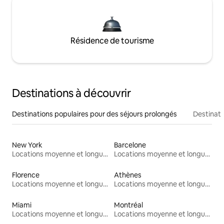
Résidence de tourisme
Destinations à découvrir
Destinations populaires pour des séjours prolongés
Destinati
New York
Barcelone
Locations moyenne et longue durée
Locations moyenne et longue durée
Florence
Athènes
Locations moyenne et longue durée
Locations moyenne et longue durée
Miami
Montréal
Locations moyenne et longue durée
Locations moyenne et longue durée