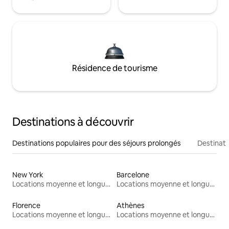
Résidence de tourisme
Destinations à découvrir
Destinations populaires pour des séjours prolongés
Destinati
New York
Barcelone
Locations moyenne et longue durée
Locations moyenne et longue durée
Florence
Athènes
Locations moyenne et longue durée
Locations moyenne et longue durée