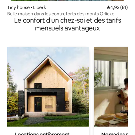
Tiny house ⋅ Liberk
Évaluation mo
4,93 (61)
Belle maison dans les contreforts des monts Orlické
Le confort d'un chez-soi et des tarifs
mensuels avantageux
Locations entièrement
Nomades num