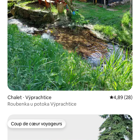
Chalet ⋅ Výprachtice
Évaluation mo
4,89 (28)
Roubenka u potoka Výprachtice
Coup de cœur voyageurs
Coup de cœur voyageurs