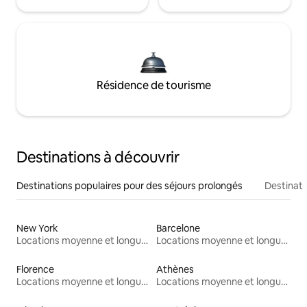
Résidence de tourisme
Destinations à découvrir
Destinations populaires pour des séjours prolongés
Destinati
New York
Barcelone
Locations moyenne et longue durée
Locations moyenne et longue durée
Florence
Athènes
Locations moyenne et longue durée
Locations moyenne et longue durée