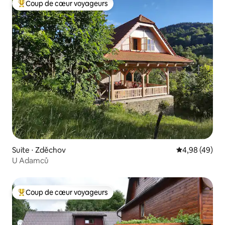
Coup de cœur voyageurs
Coups de cœur voyageurs les plus appréciés
Suite ⋅ Zděchov
Évaluation mo
4,98 (49)
U Adamců
Coup de cœur voyageurs
Coups de cœur voyageurs les plus appréciés