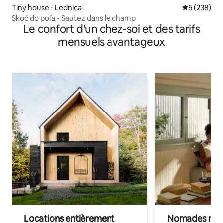
Tiny house ⋅ Lednica
Évaluation 
5 (238)
Skoč do poľa - Sautez dans le champ
Le confort d'un chez-soi et des tarifs
mensuels avantageux
Locations entièrement
Nomades num