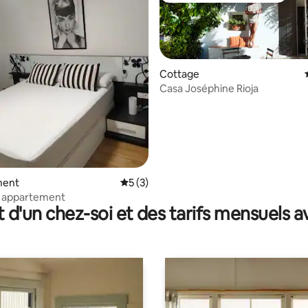
Cottage
Casa Joséphine Rioja
r la base de 12 commentaires : 4,92 sur 5
ment
Évaluation moyenne sur la base de 3 co
5 (3)
s appartement
t d'un chez-soi et des tarifs mensuels 