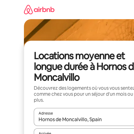
Aller
directement
au
contenu
Locations moyenne et
longue durée à Hornos 
Moncalvillo
Découvrez des logements où vous vous sente
comme chez vous pour un séjour d'un mois ou
plus.
Adresse
Lorsque les résultats s'affichent, utilisez les flèc
Arrivée