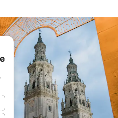
de
z
hes vers le haut et vers le bas pour les parcourir ou en appuyant et en fai