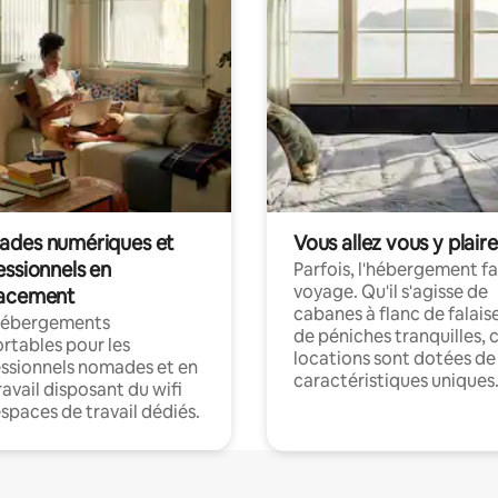
des numériques et
Vous allez vous y plaire
essionnels en
Parfois, l'hébergement fai
voyage. Qu'il s'agisse de
acement
cabanes à flanc de falais
hébergements
de péniches tranquilles, 
rtables pour les
locations sont dotées de
ssionnels nomades et en
caractéristiques uniques
ravail disposant du wifi
espaces de travail dédiés.