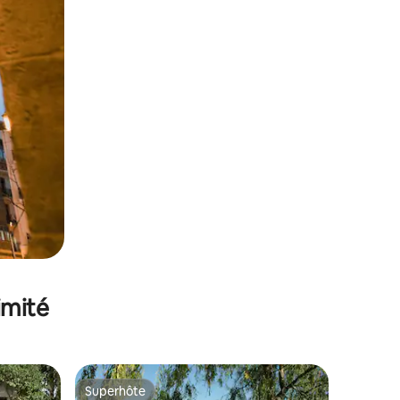
imité
Superhôte
Superhôte