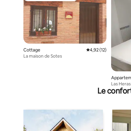
Cottage
Évaluation moyenne su
4,92 (12)
La maison de Sotes
Apparte
Las Hera
Le confor