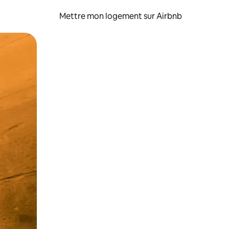
Mettre mon logement sur Airbnb
sant glisser.