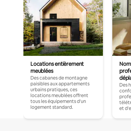
Locations entièrement
Noma
meublées
prof
dépl
Des cabanes de montagne
paisibles aux appartements
Des 
urbains pratiques, ces
confo
locations meublées offrent
profe
tous les équipements d'un
télét
logement standard.
et d'