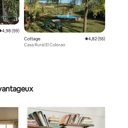
Évaluation moyenne sur la base de 59 commentaires : 4,98 sur 5
4,98 (59)
Cottage
Évaluation moyenne su
4,82 (55)
Casa Rural El Colorao
mmentaires : 5 sur 5
avantageux