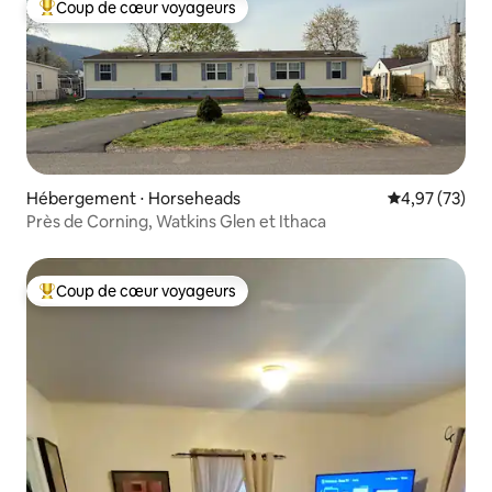
Coup de cœur voyageurs
Coups de cœur voyageurs les plus appréciés
Hébergement ⋅ Horseheads
Évaluation mo
4,97 (73)
Près de Corning, Watkins Glen et Ithaca
Coup de cœur voyageurs
Coups de cœur voyageurs les plus appréciés