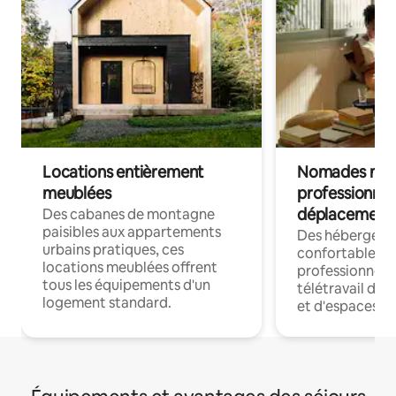
Locations entièrement
Nomades num
meublées
professionnel
déplacement
Des cabanes de montagne
paisibles aux appartements
Des hébergem
urbains pratiques, ces
confortables p
locations meublées offrent
professionnels
tous les équipements d'un
télétravail dis
logement standard.
et d'espaces de