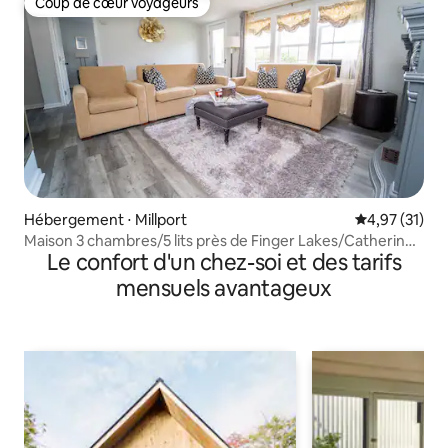
Coup de cœur voyageurs
Coup de cœur voyageurs
Hébergement ⋅ Millport
Évaluation mo
4,97 (31)
Maison 3 chambres/5 lits près de Finger Lakes/Catherine
Le confort d'un chez-soi et des tarifs
Trail
mensuels avantageux