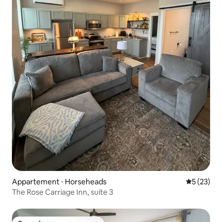
Appartement ⋅ Horseheads
Évaluation
5 (23)
The Rose Carriage Inn, suite 3