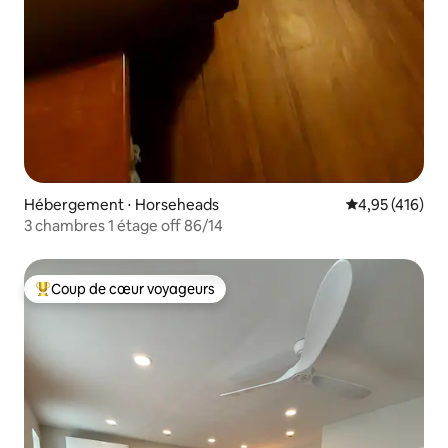
Hébergement ⋅ Horseheads
Évaluation moy
4,95 (416)
3 chambres 1 étage off 86/14
Coup de cœur voyageurs
Coups de cœur voyageurs les plus appréciés