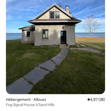
Hébergement ⋅ Allouez
Évaluation mo
4,97 (38)
Fog Signal House à Sand Hills