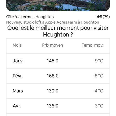
Gîte à la ferme ⋅ Houghton
Évaluation
5 (79)
Nouveau studio loft à Apple Acres Farm à Houghton
Quel est le meilleur moment pour visiter
Houghton ?
Mois
Prix moyen
Temp. moy.
Janv.
145 €
-9 °C
Févr.
168 €
-8 °C
Mars
130 €
-4 °C
Avr.
136 €
3 °C