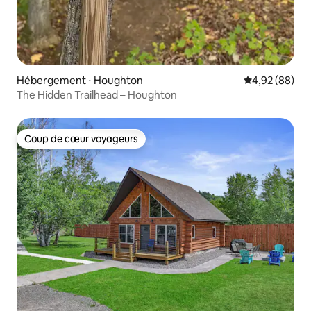
Hébergement ⋅ Houghton
Évaluation mo
4,92 (88)
The Hidden Trailhead – Houghton
Coup de cœur voyageurs
Coup de cœur voyageurs