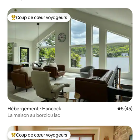
Coup de cœur voyageurs
Coups de cœur voyageurs les plus appréciés
Hébergement ⋅ Hancock
Évaluation
5 (45)
La maison au bord du lac
Coup de cœur voyageurs
Coups de cœur voyageurs les plus appréciés