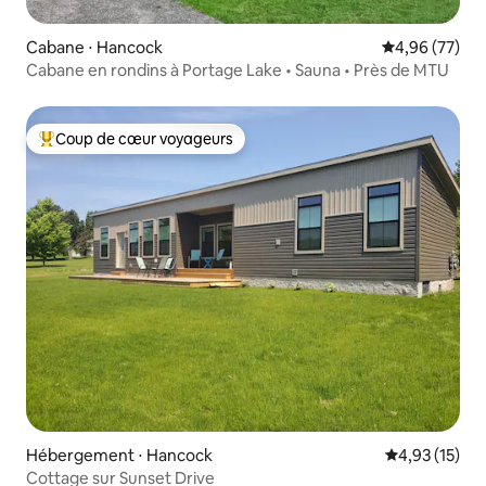
Cabane ⋅ Hancock
Évaluation mo
4,96 (77)
Cabane en rondins à Portage Lake • Sauna • Près de MTU
Coup de cœur voyageurs
Coups de cœur voyageurs les plus appréciés
Hébergement ⋅ Hancock
Évaluation mo
4,93 (15)
Cottage sur Sunset Drive