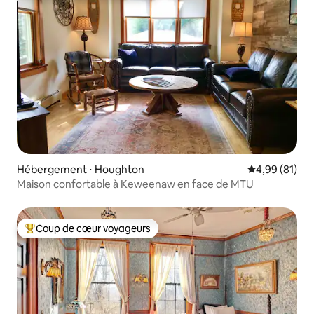
Hébergement ⋅ Houghton
Évaluation mo
4,99 (81)
Maison confortable à Keweenaw en face de MTU
Coup de cœur voyageurs
Coups de cœur voyageurs les plus appréciés