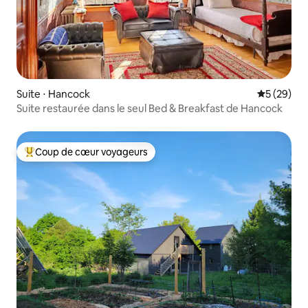
Suite ⋅ Hancock
Évaluation
5 (29)
Suite restaurée dans le seul Bed & Breakfast de Hancock
Coup de cœur voyageurs
Coups de cœur voyageurs les plus appréciés