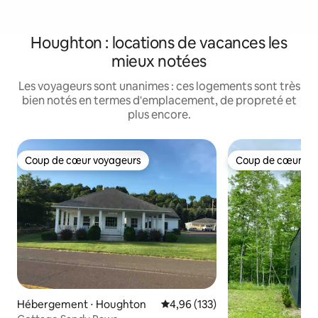
Houghton : locations de vacances les
mieux notées
Les voyageurs sont unanimes : ces logements sont très
bien notés en termes d'emplacement, de propreté et
plus encore.
Coup de cœur voyageurs
Coup de cœur vo
Coup de cœur voyageurs
Coup de cœur vo
Hébergement ⋅ Houghton
Évaluation moyenne sur la base 
4,96 (133)