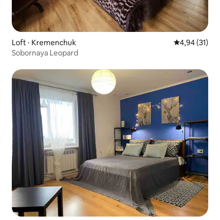
Loft ⋅ Kremenchuk
Évaluation mo
4,94 (31)
Sobornaya Leopard