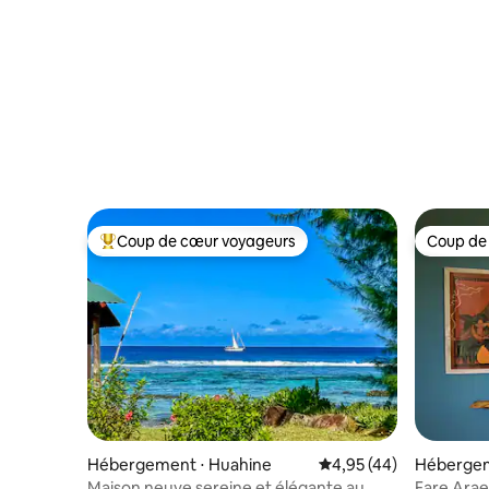
Coup de cœur voyageurs
Coup de
Coups de cœur voyageurs les plus appréciés
Coup de
Hébergement ⋅ Huahine
Évaluation moyenne sur
4,95 (44)
Hébergem
Maison neuve sereine et élégante au
Fare Ara