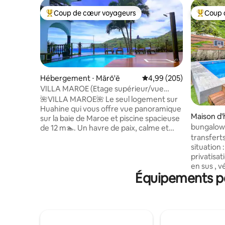
Coup de cœur voyageurs
Coup 
Coups de cœur voyageurs les plus appréciés
Coups de
Hébergement ⋅ Mārō'ē
Évaluation moyenne sur 
4,99 (205)
VILLA MAROE (Etage supérieur/vue
lagon/piscine)
​🌺VILLA MAROE🌺 ​Le seul logement sur
Huahine qui vous offre vue panoramique
Maison d'
sur la baie de Maroe et piscine spacieuse
bungalow 
de 12 m🏊. Un havre de paix, calme et
privées
transfert
ressourçant. ​Le point de départ idéal
situation 
pour rayonner du Nord au Sud.🏝️🚘 ​
privatisat
Contemplez le lever de soleil ☀️de votre
en sus , v
grande loggia, en savourant le café
Équipements po
ville, PDJ
matinal ☕. Puis partez explorer l'île et ses
votre véh
secrets.🔎🏝️ ​Le compromis parfait entre
votre disp
confort et évasion. ​Votre parenthèse
tout au lo
privilégiée sur Huahine l'authentique !🌺
souhaitez
bienveilla