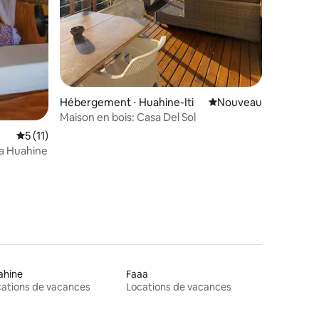
Hébergement ⋅ Huahine-Iti
Nouvel hébergement
Nouveau
Maison en bois: Casa Del Sol
Évaluation moyenne sur la base de 11 commentaires : 5 sur 5
5 (11)
na Huahine
ahine
Faaa
ations de vacances
Locations de vacances