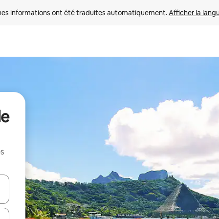
nes informations ont été traduites automatiquement. 
Afficher la lang
de
es
hes vers le haut et vers le bas pour les parcourir ou en appuyant et en fai