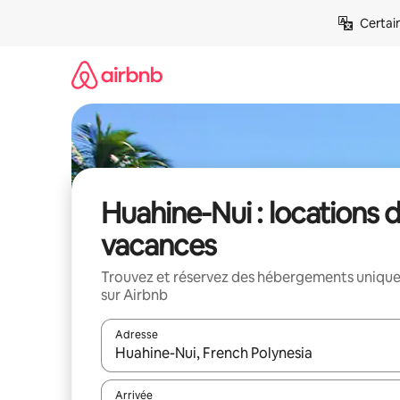
Aller
Certai
directement
au
contenu
Huahine-Nui : locations 
vacances
Trouvez et réservez des hébergements uniqu
sur Airbnb
Adresse
Lorsque les résultats s'affichent, utilisez les flèc
Arrivée