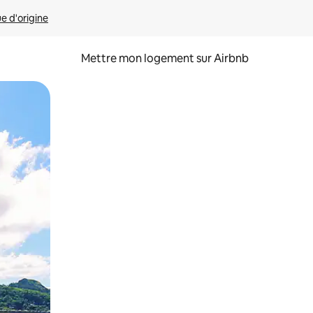
ue d'origine
Mettre mon logement sur Airbnb
sant glisser.