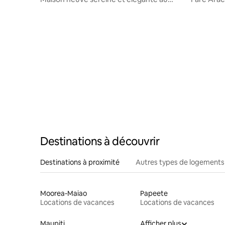
bord de la mer sur le lagon de récif
Destinations à découvrir
Destinations à proximité
Autres types de logements
Moorea-Maiao
Papeete
Locations de vacances
Locations de vacances
Maupiti
Afficher plus