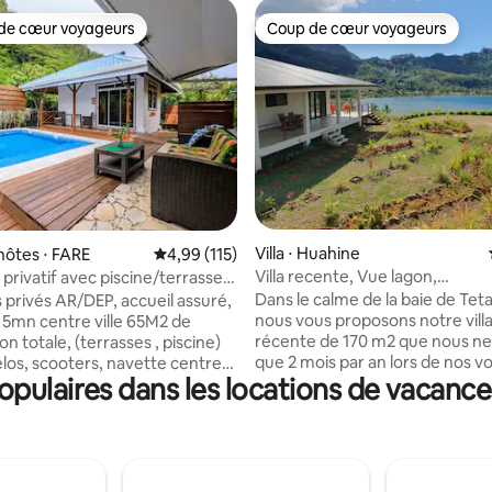
de cœur voyageurs
Coup de cœur voyageurs
 cœur voyageurs les plus appréciés
Coup de cœur voyageurs
la base de 205 commentaires : 4,99 sur 5
Villa ⋅ Huahine
hôtes ⋅ FARE
Évaluation moyenne sur la base de 115 comme
4,99 (115)
Villa recente, Vue lagon,
privatif avec piscine/terrasses
AC/Moustiquaire, calme
Dans le calme de la baie de Tet
s privés AR/DEP, accueil assuré,
nous vous proposons notre villa
: 5mn centre ville 65M2 de
récente de 170 m2 que nous ne louons
ion totale, (terrasses , piscine)
que 2 mois par an lors de nos v
élos, scooters, navette centre
pulaires dans les locations de vacance
Villa au standard occidental, sp
… portail automatisé, garez
vue plongeante sur la baie, son
icule en sécurité, serons à
sa montagne aux parois roche
osition afin de vous satisfaire
recouvertes d'une végétation l
ng de votre séjour, ainsi , vous
La villa dotée de 3 chambres es
 un univers de confort de la
entièrement climatisée et pou
nce sans oublier la convivialité,