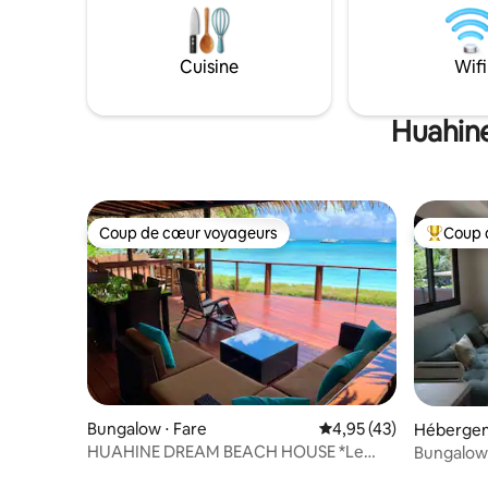
vous êtes
de faire 
Cordiale
Cuisine
Wifi
Huahine
Coup de cœur voyageurs
Coup 
Coup de cœur voyageurs
Coups de
Bungalow ⋅ Fare
Évaluation moyenne su
4,95 (43)
Hébergem
HUAHINE DREAM BEACH HOUSE *Le
Bungalow
meilleur endroit où séjourner*