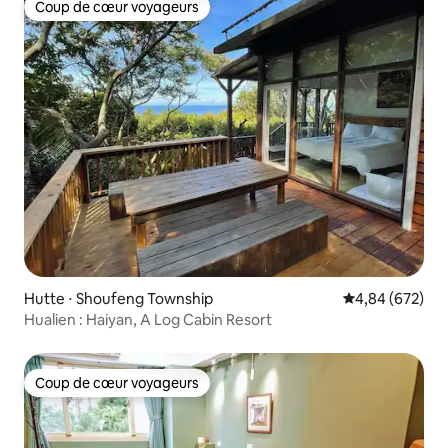
Coup de cœur voyageurs
Coup de cœur voyageurs
Hutte ⋅ Shoufeng Township
Évaluation moy
4,84 (672)
Hualien : Haiyan, A Log Cabin Resort
Coup de cœur voyageurs
Coup de cœur voyageurs