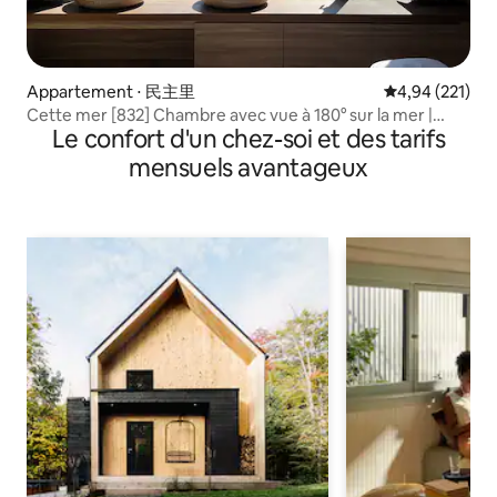
Appartement ⋅ 民主里
Évaluation moy
4,94 (221)
Cette mer [832] Chambre avec vue à 180° sur la mer |
Le confort d'un chez-soi et des tarifs
Marché nocturne de Dongdaemun | Équipement neuf |
Salle de bain indépendante | Parking privé
mensuels avantageux