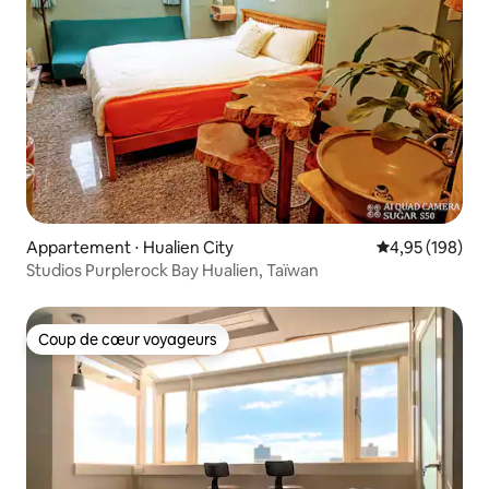
Appartement ⋅ Hualien City
Évaluation moy
4,95 (198)
Studios Purplerock Bay Hualien, Taïwan
Coup de cœur voyageurs
Coup de cœur voyageurs