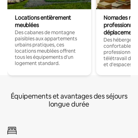
Locations entièrement
Nomades num
meublées
professionnel
déplacement
Des cabanes de montagne
paisibles aux appartements
Des hébergem
urbains pratiques, ces
confortables p
locations meublées offrent
professionnels
tous les équipements d'un
télétravail dis
logement standard.
et d'espaces de
Équipements et avantages des séjours
longue durée