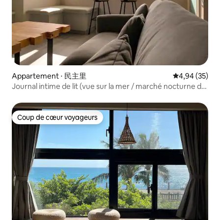
Appartement ⋅ 民主里
Évaluation mo
4,94 (35)
Journal intime de lit (vue sur la mer / marché nocturne de
Dongdaemun / ville de Hualien / lever du soleil / deux
chambres, un salon et deux salles de bain)
Coup de cœur voyageurs
Coup de cœur voyageurs