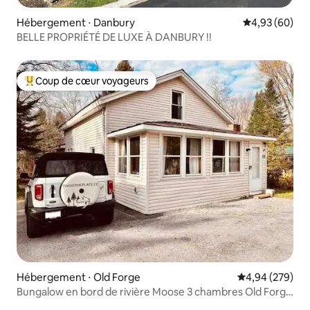
Hébergement ⋅ Danbury
Évaluation mo
4,93 (60)
BELLE PROPRIÉTÉ DE LUXE À DANBURY !!
Coup de cœur voyageurs
Coups de cœur voyageurs les plus appréciés
Hébergement ⋅ Old Forge
Évaluation moy
4,94 (279)
Bungalow en bord de rivière Moose 3 chambres Old Forge
NY