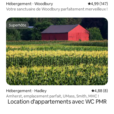
Hébergement ⋅ Woodbury
Évaluation moy
4,99 (147)
Votre sanctuaire de Woodbury parfaitement merveilleux !
Superhôte
Superhôte
Hébergement ⋅ Hadley
Évaluation m
4,88 (8)
Amherst, emplacement parfait, UMass, Smith, MHC !
Location d'appartements avec WC PMR