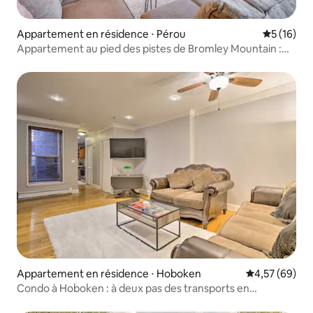
Appartement en résidence ⋅ Pérou
Évaluation
5 (16)
Appartement au pied des pistes de Bromley Mountain :
cheminée à bois !
Appartement en résidence ⋅ Hoboken
Évaluation mo
4,57 (69)
Condo à Hoboken : à deux pas des transports en
commun !