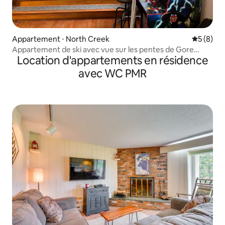
Appartement ⋅ North Creek
Évaluatio
5 (8)
Appartement de ski avec vue sur les pentes de Gore
Location d'appartements en résidence
Mountain : Main St 1&2 Combo
avec WC PMR