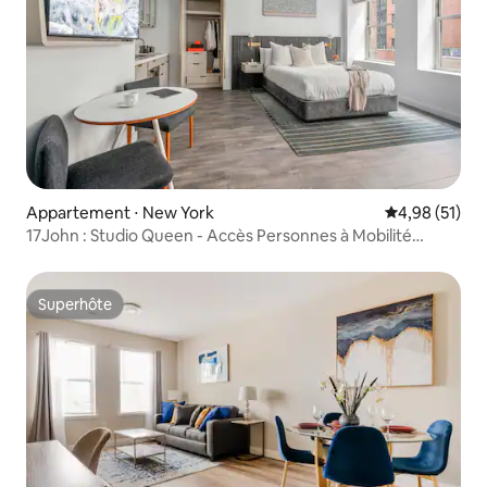
Appartement ⋅ New York
Évaluation mo
4,98 (51)
17John : Studio Queen - Accès Personnes à Mobilité
Réduite
Superhôte
Superhôte