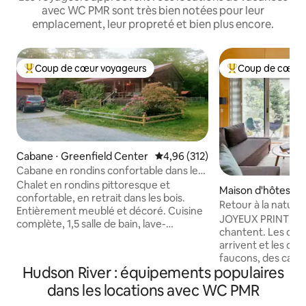
avec WC PMR sont très bien notées pour leur
emplacement, leur propreté et bien plus encore.
Coup de cœur voyageurs
Coup de cœur 
Coups de cœur voyageurs les plus appréciés
Coups de cœur vo
Cabane ⋅ Greenfield Center
Évaluation moyenne sur la base 
4,96 (312)
Cabane en rondins confortable dans les
bois
Chalet en rondins pittoresque et
Maison d'hôtes ⋅ G
confortable, en retrait dans les bois.
Retour à la nature
Entièrement meublé et décoré. Cuisine
moderne en bois
JOYEUX PRINTEMP
complète, 1,5 salle de bain, lave-
chantent. Les oise
linge/sèche-linge. 1 chambre avec lit
arrivent et les cro
double et lit simple. 1 chambre avec lit
faucons, des cardi
Queen Size. 2 lits simples XL disponibles.
Hudson River : équipements populaires
des merles bleus, 
Voir les photos pour les dimensions du lit.
bien d’autres enco
dans les locations avec WC PMR
Accessible aux personnes à mobilité
De magnifiques s
réduite, espace bureau, Wi-Fi, PAS de