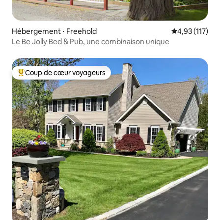
Hébergement ⋅ Freehold
Évaluation moy
4,93 (117)
Le Be Jolly Bed & Pub, une combinaison unique
Coup de cœur voyageurs
Coups de cœur voyageurs les plus appréciés