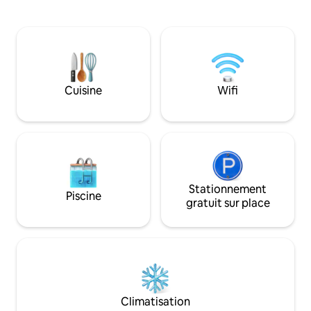
dans les bois et le
téléphone fixe, bon signal Verizon,
D'excellents endro
télévision Roku, chauffage et
shopping et mange
climatisation. Animaux acceptés. Le
spectacle dans l'
propriétaire habite au-dessus du garage.
ou théâtres de B
Des chiens vivent sur la propriété. Des
ou se détendre. Ex
poules et des coqs sont hébergés près
le long de la côte. Pr
du chalet, ils peuvent faire du bruit jour
Cuisine
Wifi
voulons que vous 
et nuit. Grand porche à l'avant.
séjour relaxant ch
Apportez vos chaussons. :-)
Nous sommes situ
privé, loin du publi
Stationnement
Piscine
gratuit sur place
Climatisation