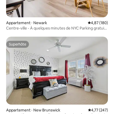
Appartement ⋅ Newark
Évaluation moy
4,87 (180)
Centre-ville - À quelques minutes de NYC Parking gratuit -
À quelques minutes de l'aéroport EWR
Superhôte
Superhôte
Appartement ⋅ New Brunswick
Évaluation moy
4,77 (247)