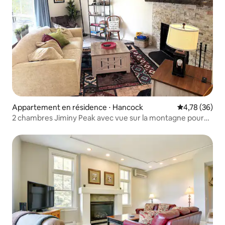
Appartement en résidence ⋅ Hancock
Évaluation mo
4,78 (36)
2 chambres Jiminy Peak avec vue sur la montagne pour
7 personnes