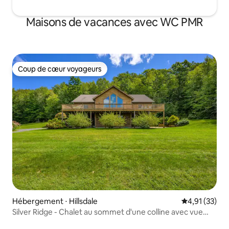
Maisons de vacances avec WC PMR
Coup de cœur voyageurs
Coup de cœur voyageurs
Hébergement ⋅ Hillsdale
Évaluation mo
4,91 (33)
Silver Ridge - Chalet au sommet d'une colline avec vue
panoramique