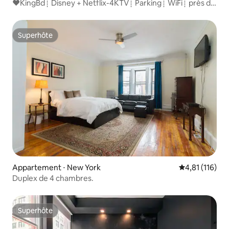
❤️KingBd┊ Disney + Netflix-4KTV┊ Parking┊ WiFi┊ près de
l'hôpital
Superhôte
Superhôte
Appartement ⋅ New York
Évaluation moy
4,81 (116)
Duplex de 4 chambres.
Superhôte
Superhôte