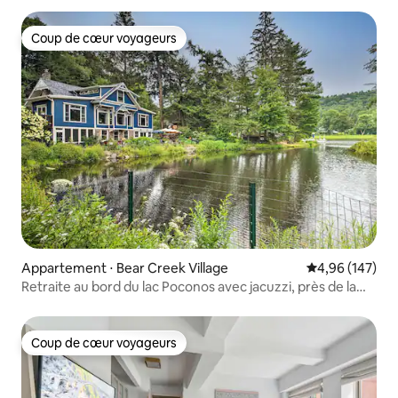
Coup de cœur voyageurs
Coup de cœur voyageurs
Appartement ⋅ Bear Creek Village
Évaluation moy
4,96 (147)
Retraite au bord du lac Poconos avec jacuzzi, près de la
randonnée !
Coup de cœur voyageurs
Coup de cœur voyageurs