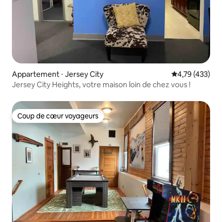
Appartement ⋅ Jersey City
Évaluation moy
4,79 (433)
Jersey City Heights, votre maison loin de chez vous !
Coup de cœur voyageurs
Coup de cœur voyageurs