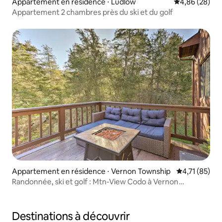
Appartement en résidence ⋅ Ludlow
Évaluation mo
4,86 (28)
Appartement 2 chambres près du ski et du golf
Appartement en résidence ⋅ Vernon Township
Évaluation mo
4,71 (85)
Randonnée, ski et golf : Mtn-View Codo à Vernon
Township
Destinations à découvrir