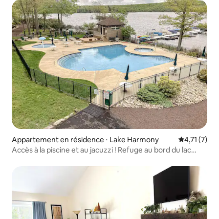
Appartement en résidence ⋅ Lake Harmony
Évaluation 
4,71 (7)
Accès à la piscine et au jacuzzi ! Refuge au bord du lac
dans les Poconos